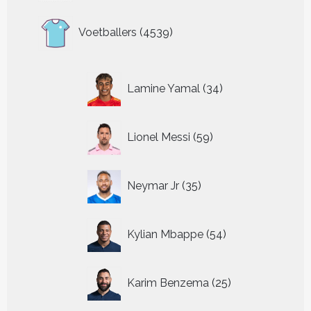
4539
Voetballers
4539
producten
34
Lamine Yamal
34
producten
59
Lionel Messi
59
producten
35
Neymar Jr
35
producten
54
Kylian Mbappe
54
producten
25
Karim Benzema
25
producten