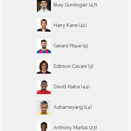
47
Ilkay Gundogan
47
producten
41
Harry Kane
41
producten
9
Gerard Pique
9
producten
3
Edinson Cavani
3
producten
44
David Alaba
44
producten
14
Aubameyang
14
producten
23
Anthony Martial
23
producten