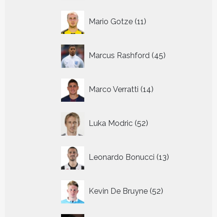
11
Mario Gotze
11
producten
45
Marcus Rashford
45
producten
14
Marco Verratti
14
producten
52
Luka Modric
52
producten
13
Leonardo Bonucci
13
producten
52
Kevin De Bruyne
52
producten