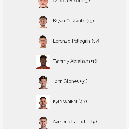
Andrea Belotti
3
producten
15
Bryan Cristante
15
producten
17
Lorenzo Pellegrini
17
producten
16
Tammy Abraham
16
producten
51
John Stones
51
producten
47
Kyle Walker
47
producten
19
Aymeric Laporte
19
producten