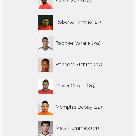
Sadio Mane
14
producten
13
Roberto Firmino
13
producten
29
Raphael Varane
29
producten
27
Raheem Sterling
27
producten
29
Olivier Giroud
29
producten
22
Memphis Depay
22
producten
21
Mats Hummels
21
producten