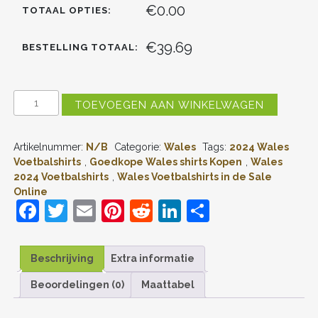
€0.00
TOTAAL OPTIES:
€39.69
BESTELLING TOTAAL:
WALES
TOEVOEGEN AAN WINKELWAGEN
THUISSHIRT
2024
VOETBALSHIRTS
Artikelnummer:
N/B
Categorie:
Wales
Tags:
2024 Wales
KORTE
MOUW
Voetbalshirts
,
Goedkope Wales shirts Kopen
,
Wales
AANTAL
2024 Voetbalshirts
,
Wales Voetbalshirts in de Sale
Online
F
T
E
Pi
R
Li
D
a
w
m
nt
e
n
el
c
itt
ai
er
d
k
e
Beschrijving
Extra informatie
e
er
l
e
di
e
n
Beoordelingen (0)
Maattabel
b
st
t
dI