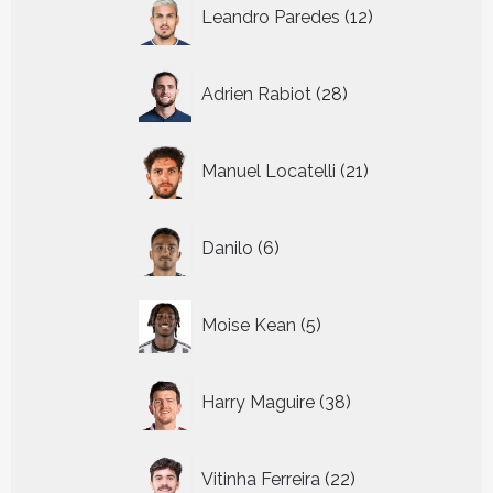
12
Leandro Paredes
12
producten
28
Adrien Rabiot
28
producten
21
Manuel Locatelli
21
producten
6
Danilo
6
producten
5
Moise Kean
5
producten
38
Harry Maguire
38
producten
22
Vitinha Ferreira
22
producten