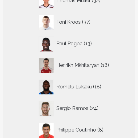
Thomas Muller
32
producten
37
Toni Kroos
37
producten
13
Paul Pogba
13
producten
18
Henrikh Mkhitaryan
18
producten
18
Romelu Lukaku
18
producten
24
Sergio Ramos
24
producten
8
Philippe Coutinho
8
producten