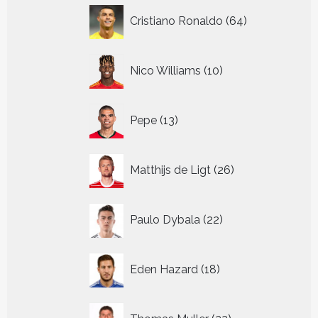
64
Cristiano Ronaldo
64
producten
10
Nico Williams
10
producten
13
Pepe
13
producten
26
Matthijs de Ligt
26
producten
22
Paulo Dybala
22
producten
18
Eden Hazard
18
producten
32