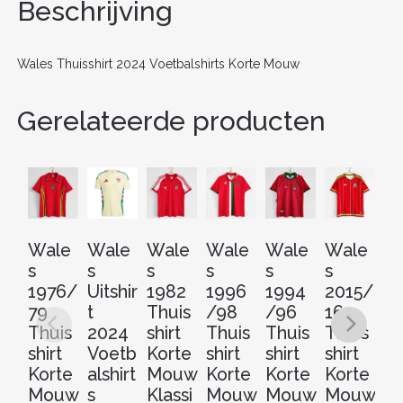
o
n
Beschrijving
o
k
Wales Thuisshirt 2024 Voetbalshirts Korte Mouw
Gerelateerde producten
Wale
Wale
Wale
Wale
Wale
Wale
W
s
s
s
s
s
s
s
1976/
Uitshir
1994
2015/
1982
1996
1
79
t
/96
16
Thuis
/98
9
Thuis
2024
Thuis
Thuis
shirt
Thuis
Th
shirt
Voetb
shirt
shirt
Korte
shirt
sh
Korte
alshirt
Korte
Korte
Mouw
Korte
Ko
Mouw
s
Mouw
Mouw
Klassi
Mouw
M