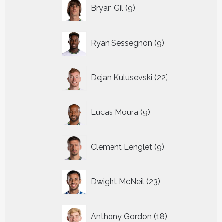
9
Bryan Gil
9
producten
9
Ryan Sessegnon
9
producten
22
Dejan Kulusevski
22
producten
9
Lucas Moura
9
producten
9
Clement Lenglet
9
producten
23
Dwight McNeil
23
producten
18
Anthony Gordon
18
producten