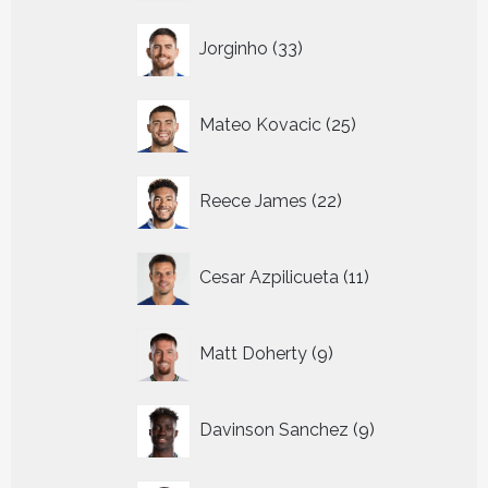
33
Jorginho
33
producten
25
Mateo Kovacic
25
producten
22
Reece James
22
producten
11
Cesar Azpilicueta
11
producten
9
Matt Doherty
9
producten
9
Davinson Sanchez
9
producten