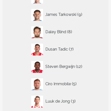
9
James Tarkowski
9
producten
8
Daley Blind
8
producten
7
Dusan Tadic
7
producten
12
Steven Bergwijn
12
producten
5
Ciro Immobile
5
producten
3
Luuk de Jong
3
producten