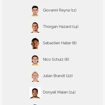
11
Giovanni Reyna
11
producten
14
Thorgan Hazard
14
producten
8
Sebastien Haller
8
producten
8
Nico Schulz
8
producten
22
Julian Brandt
22
producten
24
Donyell Malen
24
producten