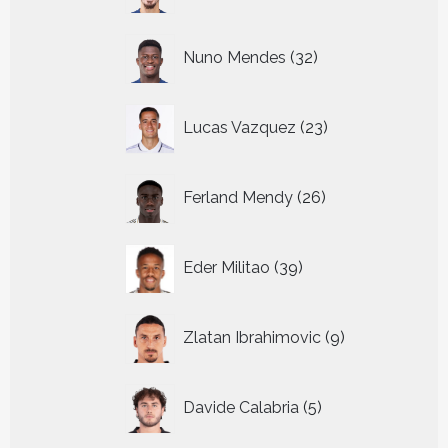
32
Nuno Mendes
32
producten
23
Lucas Vazquez
23
producten
26
Ferland Mendy
26
producten
39
Eder Militao
39
producten
9
Zlatan Ibrahimovic
9
producten
5
Davide Calabria
5
producten