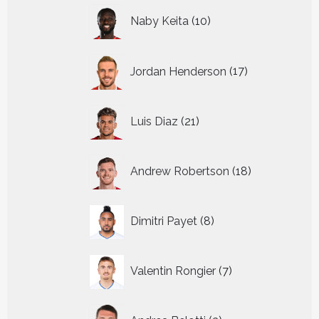
10
Naby Keita
10
producten
17
Jordan Henderson
17
producten
21
Luis Diaz
21
producten
18
Andrew Robertson
18
producten
8
Dimitri Payet
8
producten
7
Valentin Rongier
7
producten
3