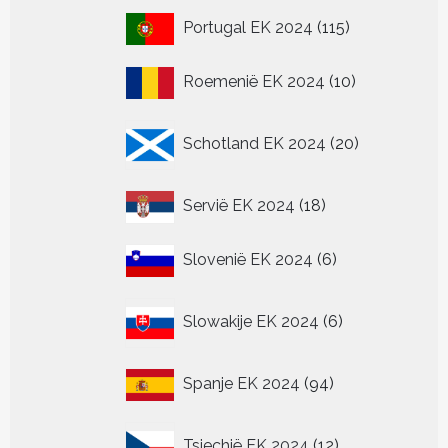
115
Portugal EK 2024
115
producten
10
Roemenië EK 2024
10
producten
20
Schotland EK 2024
20
producten
18
Servië EK 2024
18
producten
6
Slovenië EK 2024
6
producten
6
Slowakije EK 2024
6
producten
94
Spanje EK 2024
94
producten
12
Tsjechië EK 2024
12