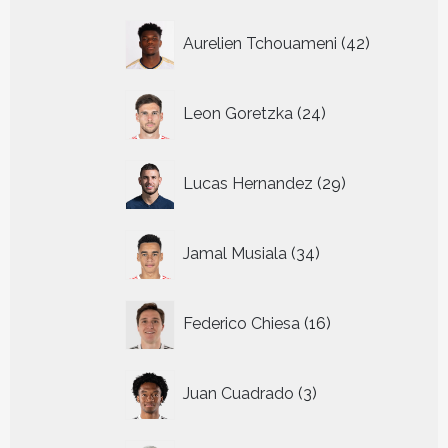
42
Aurelien Tchouameni
42
producten
24
Leon Goretzka
24
producten
29
Lucas Hernandez
29
producten
34
Jamal Musiala
34
producten
16
Federico Chiesa
16
producten
3
Juan Cuadrado
3
producten