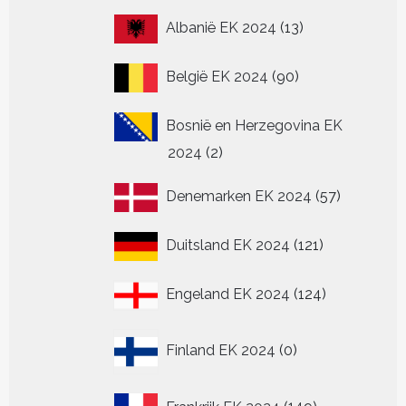
productpagina
de
de
de
de
de
13
Albanië EK 2024
13
productpagina
productpagina
productpagin
productpagina
pr
producten
90
België EK 2024
90
producten
Bosnië en Herzegovina EK
2
2024
2
producten
57
Denemarken EK 2024
57
producten
121
Duitsland EK 2024
121
producten
124
Engeland EK 2024
124
producten
0
Finland EK 2024
0
producten
149