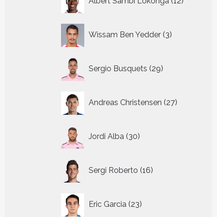
Albert Sambi Lokonga
12
producte
3
Wissam Ben Yedder
3
producten
29
Sergio Busquets
29
producten
27
Andreas Christensen
27
producten
30
Jordi Alba
30
producten
16
Sergi Roberto
16
producten
23
Eric Garcia
23
producten