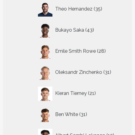
35
Theo Hernandez
35
producten
43
Bukayo Saka
43
producten
28
Emile Smith Rowe
28
producten
31
Oleksandr Zinchenko
31
producten
21
Kieran Tierney
21
producten
31
Ben White
31
producten
12