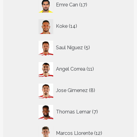
17
Emre Can
17
producten
14
Koke
14
producten
5
Saul Niguez
5
producten
11
Angel Correa
11
producten
8
Jose Gimenez
8
producten
7
Thomas Lemar
7
producten
12
Marcos Llorente
12
producten