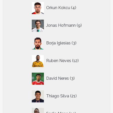
4
Orkun Kokcu
4
producten
9
Jonas Hofmann
9
producten
3
Borja Iglesias
3
producten
12
Ruben Neves
12
producten
3
David Neres
3
producten
21
Thiago Silva
21
producten
14