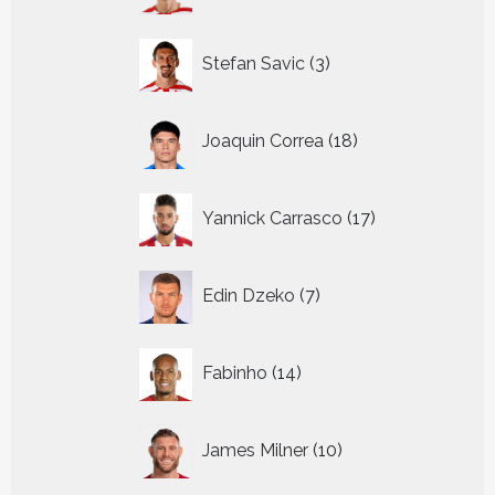
3
Stefan Savic
3
producten
18
Joaquin Correa
18
producten
17
Yannick Carrasco
17
producten
7
Edin Dzeko
7
producten
14
Fabinho
14
producten
10
James Milner
10
producten