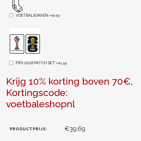
VOETBALSOKKEN
(
+
€
6.65
)
FIFA 2026 PATCH SET
(
+
€
4.55
)
Krijg 10% korting boven 70€,
Kortingscode:
voetbaleshopnl
€39.69
PRODUCTPRIJS: