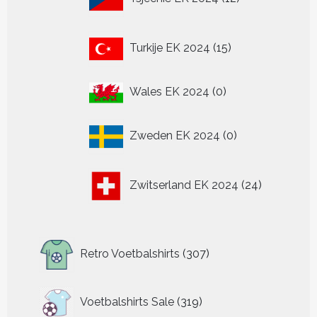
producten
15
Turkije EK 2024
15
producten
0
Wales EK 2024
0
producten
0
Zweden EK 2024
0
producten
24
Zwitserland EK 2024
24
producten
307
Retro Voetbalshirts
307
producten
319
Voetbalshirts Sale
319
producten