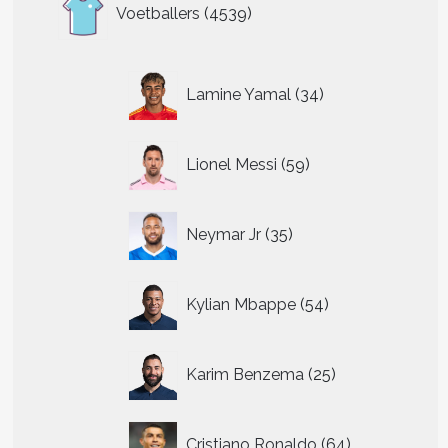
4539
Voetballers
4539
producten
34
Lamine Yamal
34
producten
59
Lionel Messi
59
producten
35
Neymar Jr
35
producten
54
Kylian Mbappe
54
producten
25
Karim Benzema
25
producten
64
Cristiano Ronaldo
64