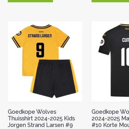
heeft
meerdere
variaties.
Deze
optie
kan
gekozen
worden
op
de
productpagina
Goedkope Wolves
Goedkope Wolv
Thuisshirt 2024-2025 Kids
2024-2025 Ma
Jorgen Strand Larsen #9
#10 Korte Mo