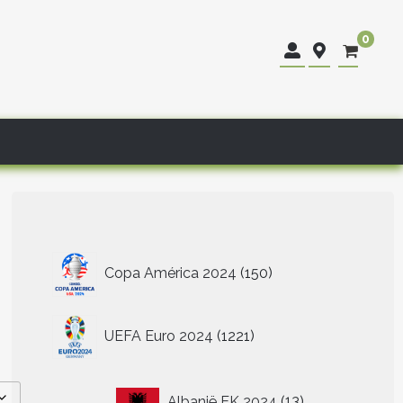
0
150
Copa América 2024
150
producten
1221
UEFA Euro 2024
1221
producten
13
Albanië EK 2024
13