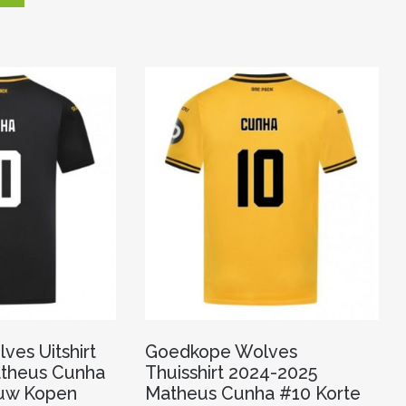
meerdere
heeft
variaties.
meerdere
Deze
variaties.
optie
Deze
kan
optie
gekozen
kan
worden
gekozen
op
worden
de
op
productpagina
de
productpagina
es Uitshirt
Goedkope Wolves
theus Cunha
Thuisshirt 2024-2025
uw Kopen
Matheus Cunha #10 Korte