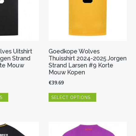
es Uitshirt
Goedkope Wolves
gen Strand
Thuisshirt 2024-2025 Jorgen
rte Mouw
Strand Larsen #9 Korte
Mouw Kopen
€
39.69
Dit
Dit
S
SELECT OPTIONS
product
product
heeft
heeft
meerdere
meerdere
variaties.
variaties.
Deze
Deze
optie
optie