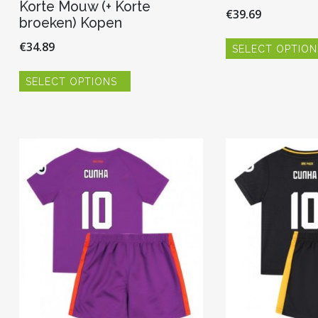
Korte Mouw (+ Korte
€
39.69
broeken) Kopen
€
34.89
SELECT OPTION
Dit
SELECT OPTIONS
product
heeft
meerdere
variaties.
Deze
optie
kan
gekozen
worden
op
de
productpagina