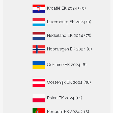
40
Kroatië EK 2024
40
producten
0
Luxemburg EK 2024
0
producten
75
Nederland EK 2024
75
producten
0
Noorwegen EK 2024
0
producten
6
Oekraïne EK 2024
6
producten
36
Oostenrijk EK 2024
36
producten
14
Polen EK 2024
14
producten
115
Portugal EK 2024
115