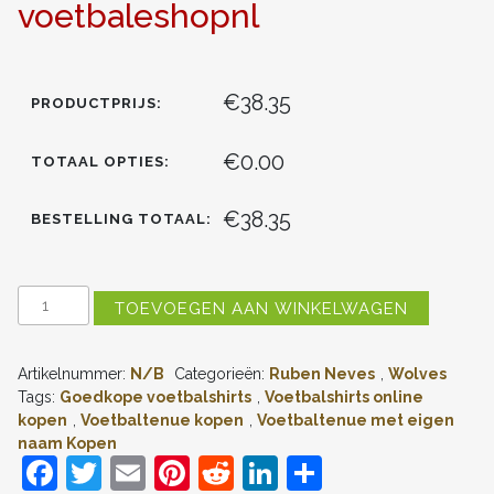
voetbaleshopnl
€38.35
PRODUCTPRIJS:
€0.00
TOTAAL OPTIES:
€38.35
BESTELLING TOTAAL:
WOLVES
TOEVOEGEN AAN WINKELWAGEN
RUBEN
NEVES
#8
Artikelnummer:
N/B
Categorieën:
Ruben Neves
,
Wolves
THUIS
TENUE
Tags:
Goedkope voetbalshirts
,
Voetbalshirts online
MENSEN
kopen
,
Voetbaltenue kopen
,
Voetbaltenue met eigen
2022-
naam Kopen
23
F
T
E
Pi
R
Li
D
KORTE
MOUW