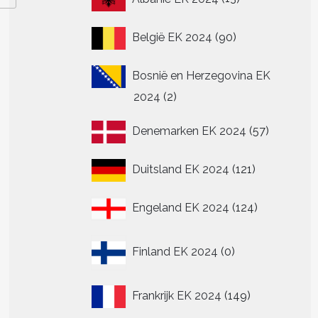
producten
90
België EK 2024
90
producten
Bosnië en Herzegovina EK
2
2024
2
producten
57
Denemarken EK 2024
57
producte
121
Duitsland EK 2024
121
producten
124
Engeland EK 2024
124
producten
0
Finland EK 2024
0
producten
149
Frankrijk EK 2024
149
producten