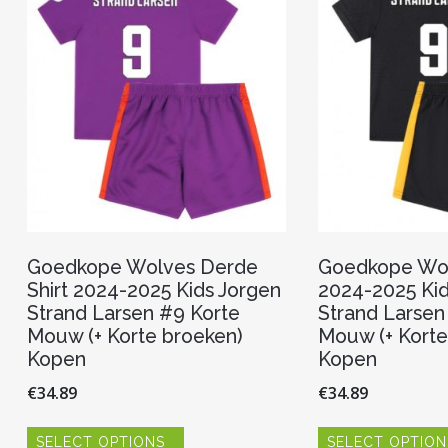
kan
gekozen
worden
op
de
productpagina
Goedkope Wolves Derde
Goedkope Wolv
Shirt 2024-2025 Kids Jorgen
2024-2025 Kid
Strand Larsen #9 Korte
Strand Larsen
Mouw (+ Korte broeken)
Mouw (+ Korte
Kopen
Kopen
€
34.89
€
34.89
Dit
SELECT OPTIONS
SELECT OPTION
product