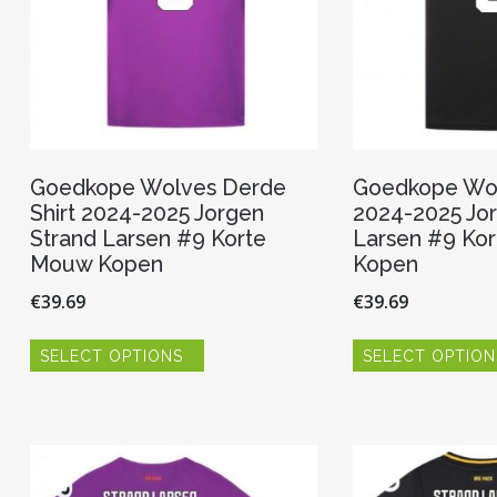
Goedkope Wolves Derde
Goedkope Wolv
Shirt 2024-2025 Jorgen
2024-2025 Jor
Strand Larsen #9 Korte
Larsen #9 Ko
Mouw Kopen
Kopen
€
39.69
€
39.69
Dit
SELECT OPTIONS
SELECT OPTION
product
heeft
meerdere
variaties.
Deze
optie