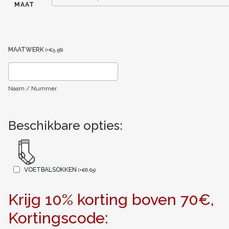
MAAT
MAATWERK
(
+
€
5.56
)
Naam / Nummer
Beschikbare opties:
VOETBALSOKKEN
(
+
€
6.65
)
Krijg 10% korting boven 70€,
Kortingscode: