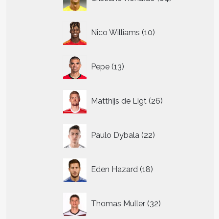
producten
10
Nico Williams
10
producten
13
Pepe
13
producten
26
Matthijs de Ligt
26
producten
22
Paulo Dybala
22
producten
18
Eden Hazard
18
producten
32
Thomas Muller
32
producten