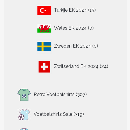
15
Turkije EK 2024
15
producten
0
Wales EK 2024
0
producten
0
Zweden EK 2024
0
producten
24
Zwitserland EK 2024
24
producten
307
Retro Voetbalshirts
307
producten
319
Voetbalshirts Sale
319
producten