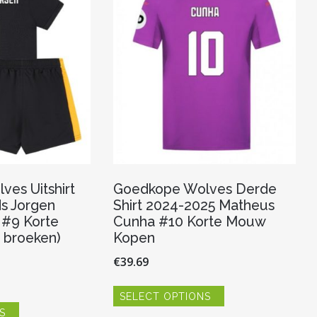
kan
kan
gekozen
gekozen
worden
worden
op
op
de
de
productpagina
productpagina
es Uitshirt
Goedkope Wolves Derde
s Jorgen
Shirt 2024-2025 Matheus
 #9 Korte
Cunha #10 Korte Mouw
 broeken)
Kopen
€
39.69
Dit
SELECT OPTIONS
product
Dit
heeft
S
product