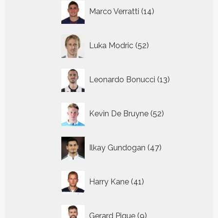
14
Marco Verratti
14
producten
52
Luka Modric
52
producten
13
Leonardo Bonucci
13
producten
52
Kevin De Bruyne
52
producten
47
Ilkay Gundogan
47
producten
41
Harry Kane
41
producten
9
Gerard Pique
9