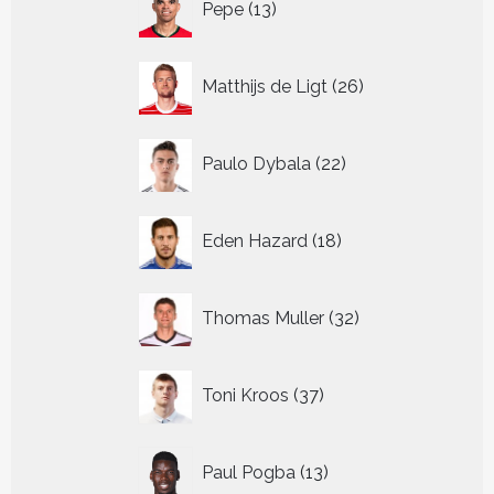
Pepe
13
producten
26
Matthijs de Ligt
26
producten
22
Paulo Dybala
22
producten
18
Eden Hazard
18
producten
32
Thomas Muller
32
producten
37
Toni Kroos
37
producten
13
Paul Pogba
13
producten