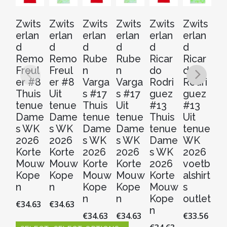
Zwits
Zwits
Zwits
Zwits
Zwits
Zwits
Zw
erlan
erlan
erlan
erlan
erlan
erlan
er
d
d
d
d
d
d
d
Remo
Remo
Rube
Rube
Ricar
Ricar
Ri
Freul
Freul
n
n
do
do
d
er #8
er #8
Varga
Varga
Rodri
Rodri
Ro
Thuis
Uit
s #17
s #17
guez
guez
g
tenue
tenue
Thuis
Uit
#13
#13
#
Dame
Dame
tenue
tenue
Thuis
Uit
Ui
s WK
s WK
Dame
Dame
tenue
tenue
t
2026
2026
s WK
s WK
Dame
WK
D
Korte
Korte
2026
2026
s WK
2026
s
Mouw
Mouw
Korte
Korte
2026
voetb
2
Kope
Kope
Mouw
Mouw
Korte
alshirt
Ko
n
n
Kope
Kope
Mouw
s
M
n
n
Kope
outlet
K
€
34.63
€
34.63
n
n
€
34.63
€
34.63
€
33.56