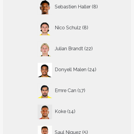
8
Sebastien Haller
8
producten
8
Nico Schulz
8
producten
22
Julian Brandt
22
producten
24
Donyell Malen
24
producten
17
Emre Can
17
producten
14
Koke
14
producten
5
Saul Niguez
5