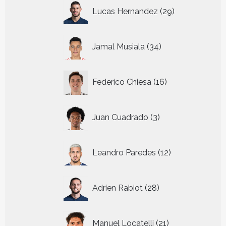
29
Lucas Hernandez
29
producten
34
Jamal Musiala
34
producten
16
Federico Chiesa
16
producten
3
Juan Cuadrado
3
producten
12
Leandro Paredes
12
producten
28
Adrien Rabiot
28
producten
21
Manuel Locatelli
21