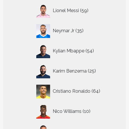
59
Lionel Messi
59
producten
35
Neymar Jr
35
producten
54
Kylian Mbappe
54
producten
25
Karim Benzema
25
producten
64
Cristiano Ronaldo
64
producten
10
Nico Williams
10
producten
13