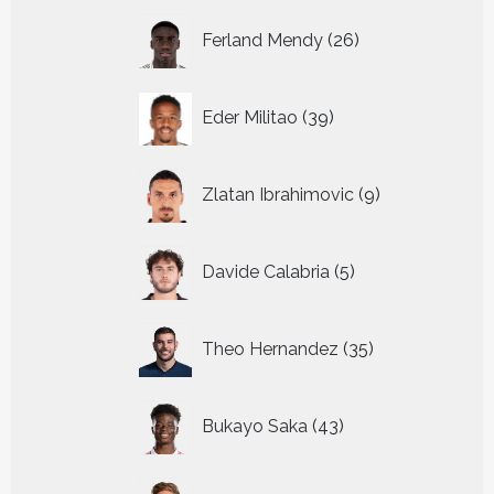
26
Ferland Mendy
26
producten
39
Eder Militao
39
producten
9
Zlatan Ibrahimovic
9
producten
5
Davide Calabria
5
producten
35
Theo Hernandez
35
producten
43
Bukayo Saka
43
producten
28