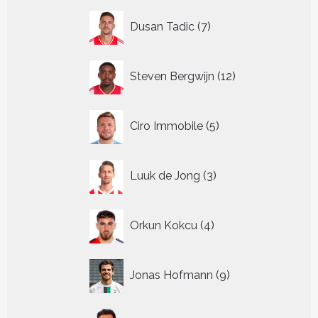
7
Dusan Tadic
7
producten
12
Steven Bergwijn
12
producten
5
Ciro Immobile
5
producten
3
Luuk de Jong
3
producten
4
Orkun Kokcu
4
producten
9
Jonas Hofmann
9
producten
3