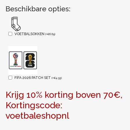
Beschikbare opties:
VOETBALSOKKEN
(
+
€
6.65
)
FIFA 2026 PATCH SET
(
+
€
4.55
)
Krijg 10% korting boven 70€,
Kortingscode:
voetbaleshopnl