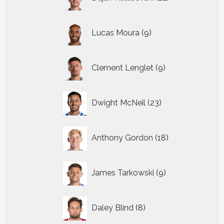
producten
9
Lucas Moura
9
producten
9
Clement Lenglet
9
producten
23
Dwight McNeil
23
producten
18
Anthony Gordon
18
producten
9
James Tarkowski
9
producten
8
Daley Blind
8
producten