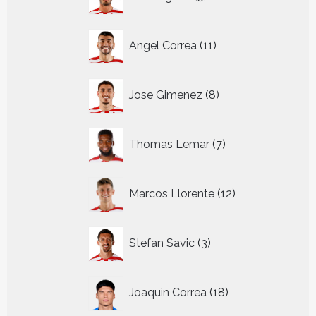
producten
11
Angel Correa
11
producten
8
Jose Gimenez
8
producten
7
Thomas Lemar
7
producten
12
Marcos Llorente
12
producten
3
Stefan Savic
3
producten
18
Joaquin Correa
18
producten