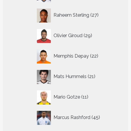
27
Raheem Sterling
27
producten
29
Olivier Giroud
29
producten
22
Memphis Depay
22
producten
21
Mats Hummels
21
producten
11
Mario Gotze
11
producten
45
Marcus Rashford
45
producten