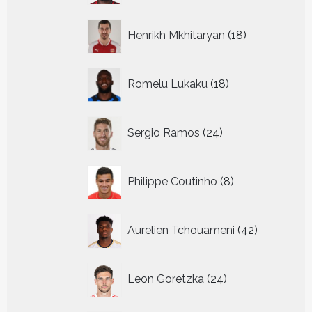
18
Henrikh Mkhitaryan
18
producten
18
Romelu Lukaku
18
producten
24
Sergio Ramos
24
producten
8
Philippe Coutinho
8
producten
42
Aurelien Tchouameni
42
producten
24
Leon Goretzka
24
producten