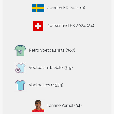
0
Zweden EK 2024
0
producten
24
Zwitserland EK 2024
24
producten
307
Retro Voetbalshirts
307
producten
319
Voetbalshirts Sale
319
producten
4539
Voetballers
4539
producten
34
Lamine Yamal
34
producten