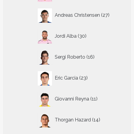
27
Andreas Christensen
27
producten
30
Jordi Alba
30
producten
16
Sergi Roberto
16
producten
23
Eric Garcia
23
producten
11
Giovanni Reyna
11
producten
14
Thorgan Hazard
14
producten