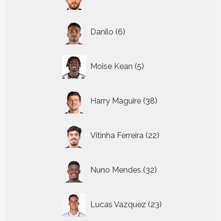
producten
6
Danilo
6
producten
5
Moise Kean
5
producten
38
Harry Maguire
38
producten
22
Vitinha Ferreira
22
producten
32
Nuno Mendes
32
producten
23
Lucas Vazquez
23
producten