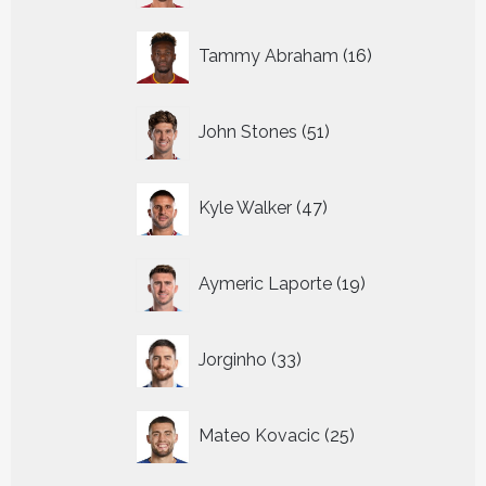
16
Tammy Abraham
16
producten
51
John Stones
51
producten
47
Kyle Walker
47
producten
19
Aymeric Laporte
19
producten
33
Jorginho
33
producten
25
Mateo Kovacic
25
producten