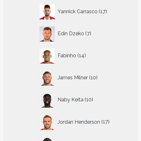
17
Yannick Carrasco
17
producten
7
Edin Dzeko
7
producten
14
Fabinho
14
producten
10
James Milner
10
producten
10
Naby Keita
10
producten
17
Jordan Henderson
17
producten
21