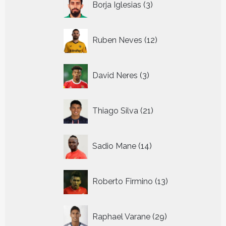
Borja Iglesias
3
producten
12
Ruben Neves
12
producten
3
David Neres
3
producten
21
Thiago Silva
21
producten
14
Sadio Mane
14
producten
13
Roberto Firmino
13
producten
29
Raphael Varane
29
producten