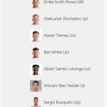
Emile Smith Rowe
28
producten
31
Oleksandr Zinchenko
31
producten
21
Kieran Tierney
21
producten
31
Ben White
31
producten
12
Albert Sambi Lokonga
12
producte
3
Wissam Ben Yedder
3
producten
29
Sergio Busquets
29
producten