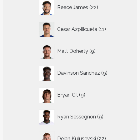
22
Reece James
22
producten
11
Cesar Azpilicueta
11
producten
9
Matt Doherty
9
producten
9
Davinson Sanchez
9
producten
9
Bryan Gil
9
producten
9
Ryan Sessegnon
9
producten
22
Dejan Kulusevski
22