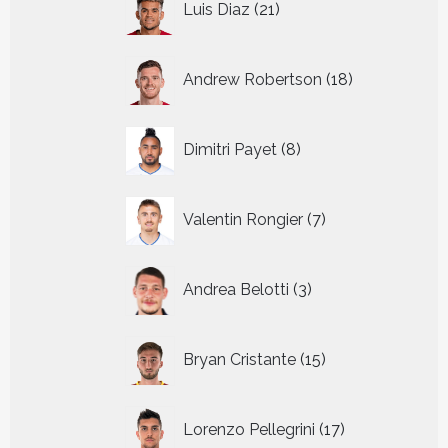
Luis Diaz
21
producten
18
Andrew Robertson
18
producten
8
Dimitri Payet
8
producten
7
Valentin Rongier
7
producten
3
Andrea Belotti
3
producten
15
Bryan Cristante
15
producten
17
Lorenzo Pellegrini
17
producten