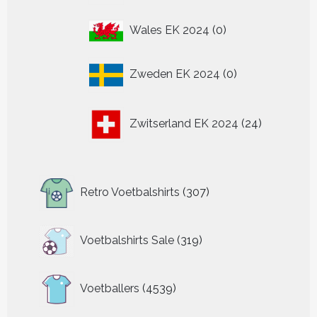
0
Wales EK 2024
0
producten
0
Zweden EK 2024
0
producten
24
Zwitserland EK 2024
24
producten
307
Retro Voetbalshirts
307
producten
319
Voetbalshirts Sale
319
producten
4539
Voetballers
4539
producten