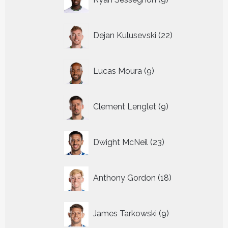
producten
22
Dejan Kulusevski
22
producten
9
Lucas Moura
9
producten
9
Clement Lenglet
9
producten
23
Dwight McNeil
23
producten
18
Anthony Gordon
18
producten
9
James Tarkowski
9
producten