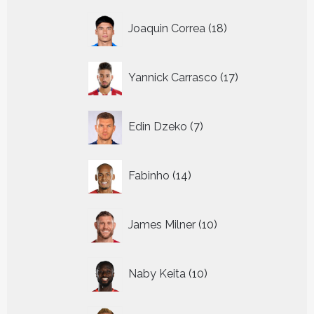
18
Joaquin Correa
18
producten
17
Yannick Carrasco
17
producten
7
Edin Dzeko
7
producten
14
Fabinho
14
producten
10
James Milner
10
producten
10
Naby Keita
10
producten
17