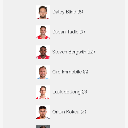
8
Daley Blind
8
producten
7
Dusan Tadic
7
producten
12
Steven Bergwijn
12
producten
5
Ciro Immobile
5
producten
3
Luuk de Jong
3
producten
4
Orkun Kokcu
4
producten