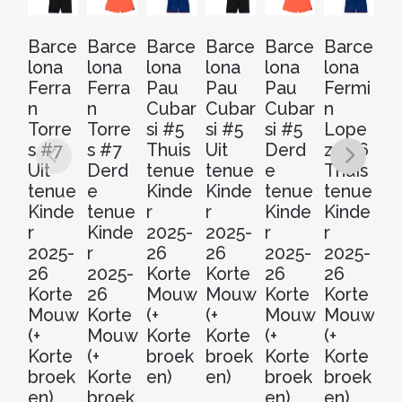
Barce
Barce
Barce
Barce
Barce
Barce
B
lona
lona
lona
lona
lona
lona
lo
Ferra
Ferra
Pau
Pau
Pau
Fermi
Fe
n
n
Cubar
Cubar
Cubar
n
n
Torre
Torre
si #5
si #5
si #5
Lope
L
s #7
s #7
Thuis
Uit
Derd
z #16
z 
Uit
Derd
tenue
tenue
e
Thuis
D
tenue
e
Kinde
Kinde
tenue
tenue
e
Kinde
tenue
r
r
Kinde
Kinde
t
r
Kinde
2025-
2025-
r
r
Ki
2025-
r
26
26
2025-
2025-
r
26
2025-
Korte
Korte
26
26
20
Korte
26
Mouw
Mouw
Korte
Korte
2
Mouw
Korte
(+
(+
Mouw
Mouw
Ko
(+
Mouw
Korte
Korte
(+
(+
M
Korte
(+
broek
broek
Korte
Korte
(+
broek
Korte
en)
en)
broek
broek
Ko
en)
broek
en)
en)
b