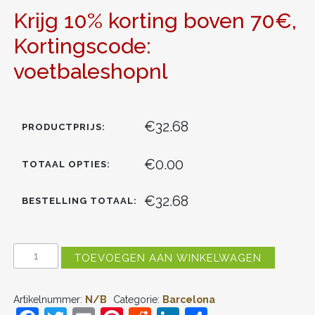
Krijg 10% korting boven 70€,
Kortingscode:
voetbaleshopnl
€32.68
PRODUCTPRIJS:
€0.00
TOTAAL OPTIES:
€32.68
BESTELLING TOTAAL:
BARCELONA
TOEVOEGEN AAN WINKELWAGEN
FERMIN
LOPEZ
#16
Artikelnummer:
N/B
Categorie:
Barcelona
UIT
TENUE