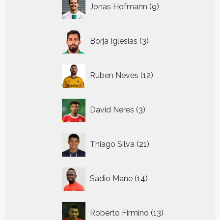
9
Jonas Hofmann
9
producten
3
Borja Iglesias
3
producten
12
Ruben Neves
12
producten
3
David Neres
3
producten
21
Thiago Silva
21
producten
14
Sadio Mane
14
producten
13
Roberto Firmino
13
producten