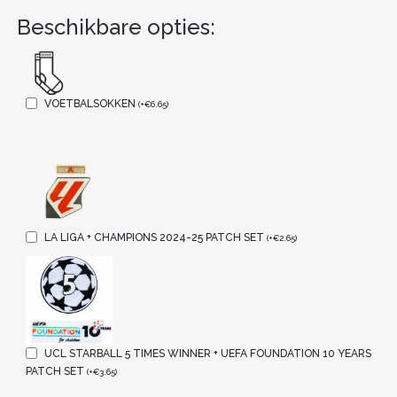
Beschikbare opties:
VOETBALSOKKEN
(
+
€
6.65
)
LA LIGA + CHAMPIONS 2024-25 PATCH SET
(
+
€
2.65
)
UCL STARBALL 5 TIMES WINNER + UEFA FOUNDATION 10 YEARS
PATCH SET
(
+
€
3.65
)