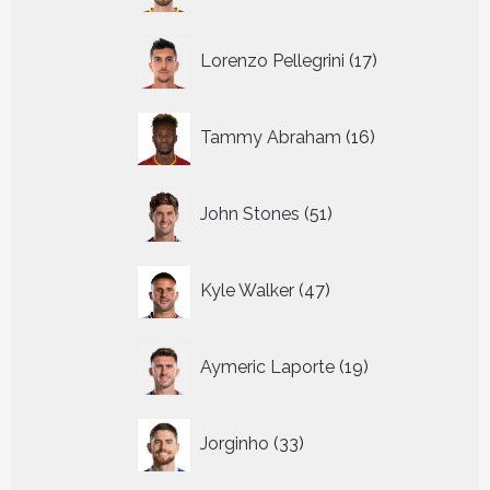
17
Lorenzo Pellegrini
17
producten
16
Tammy Abraham
16
producten
51
John Stones
51
producten
47
Kyle Walker
47
producten
19
Aymeric Laporte
19
producten
33
Jorginho
33
producten