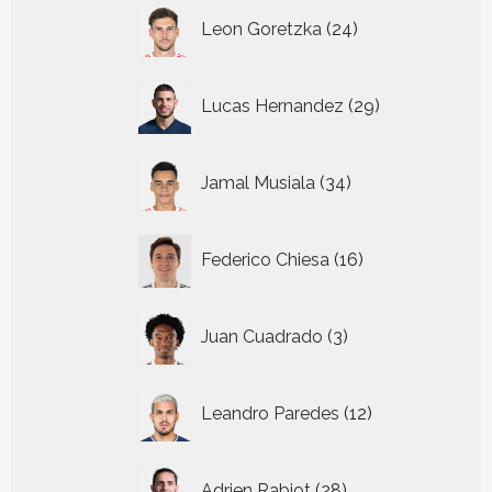
24
Leon Goretzka
24
producten
29
Lucas Hernandez
29
producten
34
Jamal Musiala
34
producten
16
Federico Chiesa
16
producten
3
Juan Cuadrado
3
producten
12
Leandro Paredes
12
producten
28
Adrien Rabiot
28