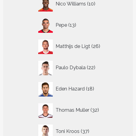
Nico Williams
10
producten
13
Pepe
13
producten
26
Matthijs de Ligt
26
producten
22
Paulo Dybala
22
producten
18
Eden Hazard
18
producten
32
Thomas Muller
32
producten
37
Toni Kroos
37
producten