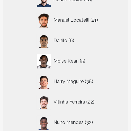
producten
21
Manuel Locatelli
21
producten
6
Danilo
6
producten
5
Moise Kean
5
producten
38
Harry Maguire
38
producten
22
Vitinha Ferreira
22
producten
32
Nuno Mendes
32
producten