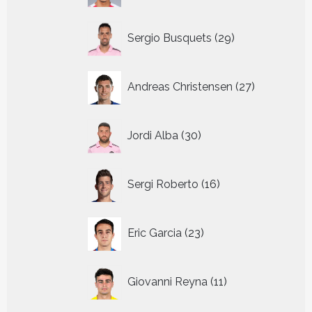
29
Sergio Busquets
29
producten
27
Andreas Christensen
27
producten
30
Jordi Alba
30
producten
16
Sergi Roberto
16
producten
23
Eric Garcia
23
producten
11
Giovanni Reyna
11
producten