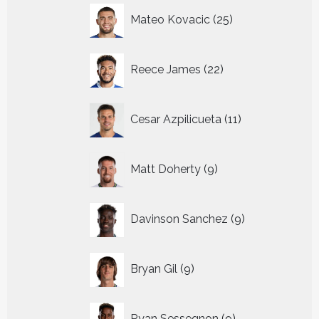
25
Mateo Kovacic
25
producten
22
Reece James
22
producten
11
Cesar Azpilicueta
11
producten
9
Matt Doherty
9
producten
9
Davinson Sanchez
9
producten
9
Bryan Gil
9
producten
9
Ryan Sessegnon
9