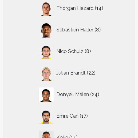
14
Thorgan Hazard
14
producten
8
Sebastien Haller
8
producten
8
Nico Schulz
8
producten
22
Julian Brandt
22
producten
24
Donyell Malen
24
producten
17
Emre Can
17
producten
14
Koke
14