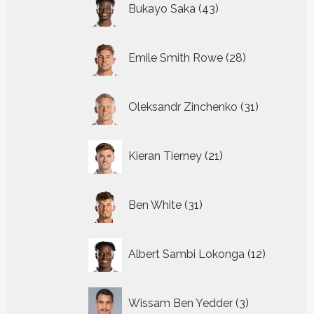
Bukayo Saka
43
producten
28
Emile Smith Rowe
28
producten
31
Oleksandr Zinchenko
31
producten
21
Kieran Tierney
21
producten
31
Ben White
31
producten
12
Albert Sambi Lokonga
12
producte
3
Wissam Ben Yedder
3
producten