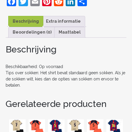
F
T
E
Pi
R
Li
D
KINDER
a
w
m
nt
e
n
el
2025-
26
c
itt
ai
er
d
k
e
KORTE
Beschrijving
Extra informatie
MOUW
e
er
l
e
di
e
n
(+
Beoordelingen (0)
Maattabel
b
st
t
dI
KORTE
BROEKEN)
o
n
Beschrijving
AANTAL
o
k
Beschikbaarheid: Op voorraad
Tips over sokken: Het shirt bevat standaard geen sokken. Als je
de sokken wilt, kies dan de opties van sokken om ervoor te
betalen.
Gerelateerde producten