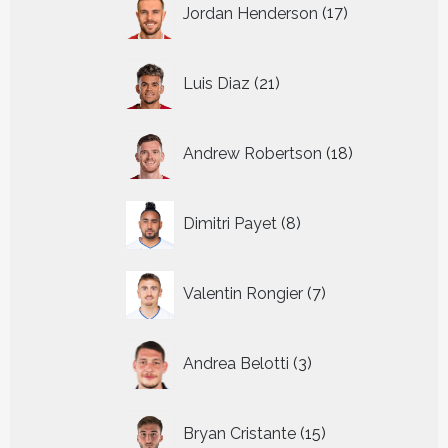
Jordan Henderson
17
producten
21
Luis Diaz
21
producten
18
Andrew Robertson
18
producten
8
Dimitri Payet
8
producten
7
Valentin Rongier
7
producten
3
Andrea Belotti
3
producten
15
Bryan Cristante
15
producten