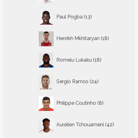
13
Paul Pogba
13
producten
18
Henrikh Mkhitaryan
18
producten
18
Romelu Lukaku
18
producten
24
Sergio Ramos
24
producten
8
Philippe Coutinho
8
producten
42
Aurelien Tchouameni
42
producten