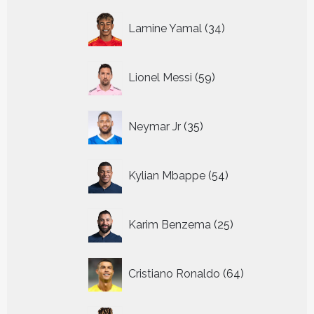
34
Lamine Yamal
34
producten
59
Lionel Messi
59
producten
35
Neymar Jr
35
producten
54
Kylian Mbappe
54
producten
25
Karim Benzema
25
producten
64
Cristiano Ronaldo
64
producten
10