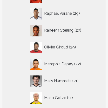
29
Raphael Varane
29
producten
27
Raheem Sterling
27
producten
29
Olivier Giroud
29
producten
22
Memphis Depay
22
producten
21
Mats Hummels
21
producten
11
Mario Gotze
11
producten