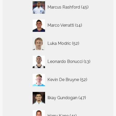
45
Marcus Rashford
45
producten
14
Marco Verratti
14
producten
52
Luka Modric
52
producten
13
Leonardo Bonucci
13
producten
52
Kevin De Bruyne
52
producten
47
Ilkay Gundogan
47
producten
41
Harry Kane
41