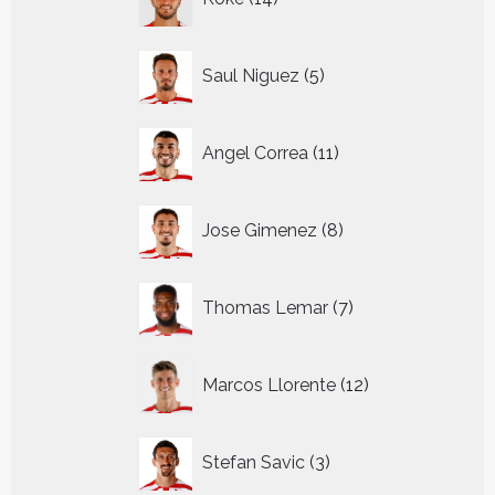
producten
5
Saul Niguez
5
producten
11
Angel Correa
11
producten
8
Jose Gimenez
8
producten
7
Thomas Lemar
7
producten
12
Marcos Llorente
12
producten
3
Stefan Savic
3
producten