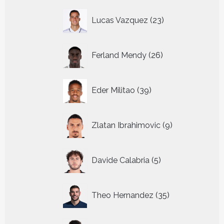
23
Lucas Vazquez
23
producten
26
Ferland Mendy
26
producten
39
Eder Militao
39
producten
9
Zlatan Ibrahimovic
9
producten
5
Davide Calabria
5
producten
35
Theo Hernandez
35
producten
43