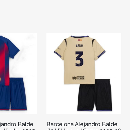
jandro Balde
Barcelona Alejandro Balde