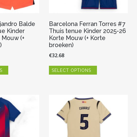
jandro Balde
Barcelona Ferran Torres #7
ue Kinder
Thuis tenue Kinder 2025-26
 Mouw (+
Korte Mouw (+ Korte
)
broeken)
€
32.68
Dit
Dit
S
SELECT OPTIONS
product
product
heeft
heeft
meerdere
meerdere
variaties.
variaties.
Deze
Deze
optie
optie
kan
kan
gekozen
gekozen
worden
worden
op
op
de
de