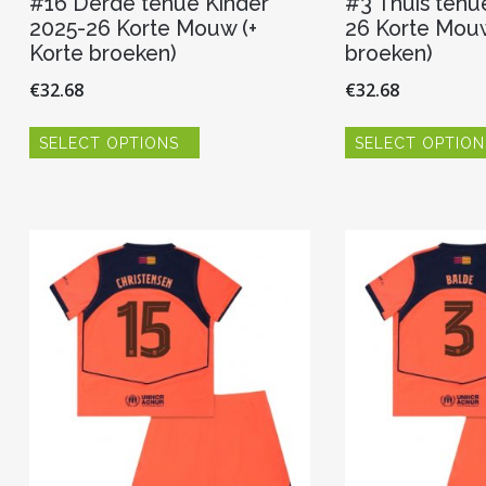
#16 Derde tenue Kinder
#3 Thuis tenu
2025-26 Korte Mouw (+
26 Korte Mouw
Korte broeken)
broeken)
€
32.68
€
32.68
Dit
SELECT OPTIONS
SELECT OPTION
product
heeft
meerdere
variaties.
Deze
optie
kan
gekozen
worden
op
de
productpagina