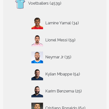
4539
Voetballers
4539
producten
34
Lamine Yamal
34
producten
59
Lionel Messi
59
producten
35
Neymar Jr
35
producten
54
Kylian Mbappe
54
producten
25
Karim Benzema
25
producten
64
Cristiano Ronaldo
64