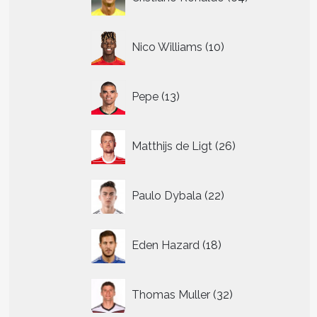
producten
10
Nico Williams
10
producten
13
Pepe
13
producten
26
Matthijs de Ligt
26
producten
22
Paulo Dybala
22
producten
18
Eden Hazard
18
producten
32
Thomas Muller
32
producten