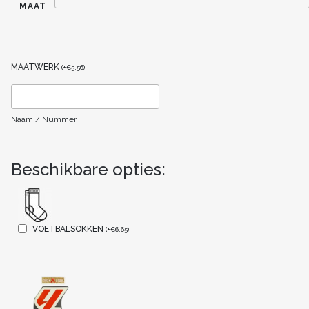
MAAT
MAATWERK
(
+
€
5.56
)
Naam / Nummer
Beschikbare opties:
VOETBALSOKKEN
(
+
€
6.65
)