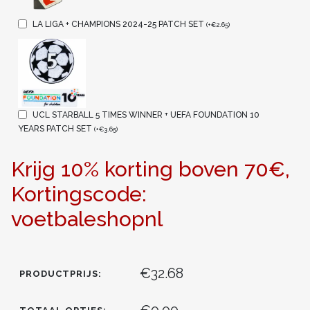
LA LIGA + CHAMPIONS 2024-25 PATCH SET
(
+
€
2.65
)
UCL STARBALL 5 TIMES WINNER + UEFA FOUNDATION 10
YEARS PATCH SET
(
+
€
3.65
)
Krijg 10% korting boven 70€,
Kortingscode:
voetbaleshopnl
€32.68
PRODUCTPRIJS: