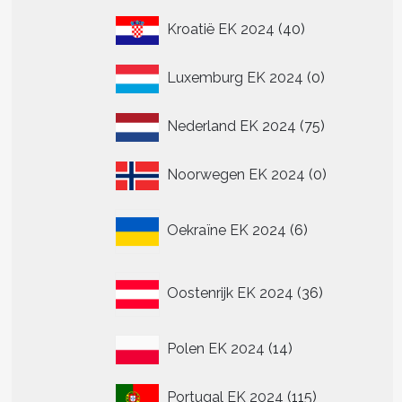
40
Kroatië EK 2024
40
producten
0
Luxemburg EK 2024
0
producten
75
Nederland EK 2024
75
producten
0
Noorwegen EK 2024
0
producten
6
Oekraïne EK 2024
6
producten
36
Oostenrijk EK 2024
36
producten
14
Polen EK 2024
14
producten
115
Portugal EK 2024
115