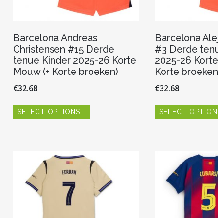
Barcelona Andreas
Barcelona Ale
Christensen #15 Derde
#3 Derde ten
tenue Kinder 2025-26 Korte
2025-26 Korte
Mouw (+ Korte broeken)
Korte broeken
€
32.68
€
32.68
Dit
SELECT OPTIONS
SELECT OPTION
product
heeft
meerdere
variaties.
Deze
optie
kan
gekozen
worden
op
de