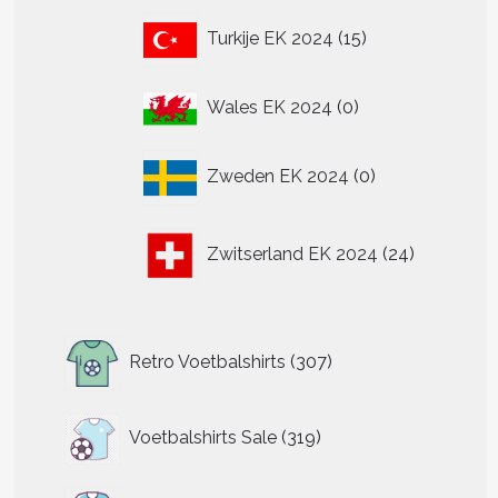
15
Turkije EK 2024
15
producten
0
Wales EK 2024
0
producten
0
Zweden EK 2024
0
producten
24
Zwitserland EK 2024
24
producten
307
Retro Voetbalshirts
307
producten
319
Voetbalshirts Sale
319
producten