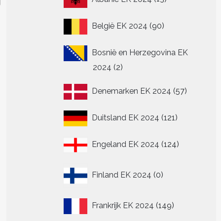
producten
90
België EK 2024
90
producten
Bosnië en Herzegovina EK
2
2024
2
producten
57
Denemarken EK 2024
57
producte
121
Duitsland EK 2024
121
producten
124
Engeland EK 2024
124
producten
0
Finland EK 2024
0
producten
149
Frankrijk EK 2024
149
producten