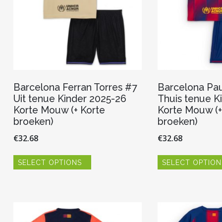
productpagina
Barcelona Ferran Torres #7
Barcelona Pau
Uit tenue Kinder 2025-26
Thuis tenue K
Korte Mouw (+ Korte
Korte Mouw (+
broeken)
broeken)
€
32.68
€
32.68
Dit
SELECT OPTIONS
SELECT OPTION
product
heeft
meerdere
variaties.
Deze
optie