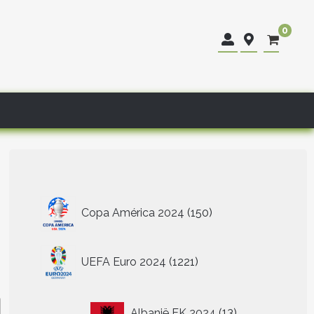
0
150
Copa América 2024
150
producten
1221
UEFA Euro 2024
1221
producten
13
Albanië EK 2024
13