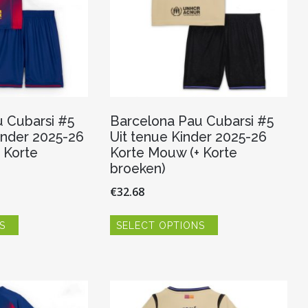
productpagina
productpagina
 Cubarsi #5
Barcelona Pau Cubarsi #5
inder 2025-26
Uit tenue Kinder 2025-26
 Korte
Korte Mouw (+ Korte
broeken)
€
32.68
Dit
Dit
S
SELECT OPTIONS
product
product
heeft
heeft
meerdere
meerdere
variaties.
variaties.
Deze
Deze
optie
optie