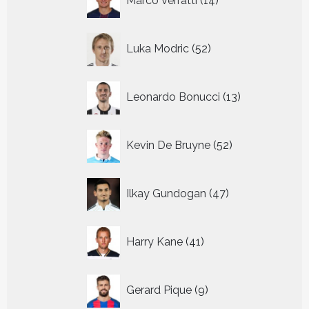
Marco Verratti
14
producten
52
Luka Modric
52
producten
13
Leonardo Bonucci
13
producten
52
Kevin De Bruyne
52
producten
47
Ilkay Gundogan
47
producten
41
Harry Kane
41
producten
9
Gerard Pique
9
producten