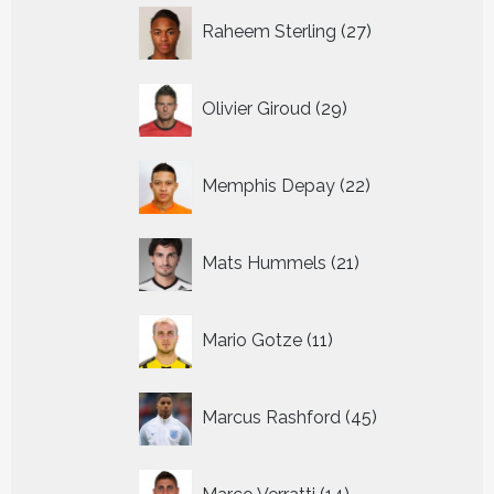
27
Raheem Sterling
27
producten
29
Olivier Giroud
29
producten
22
Memphis Depay
22
producten
21
Mats Hummels
21
producten
11
Mario Gotze
11
producten
45
Marcus Rashford
45
producten
14