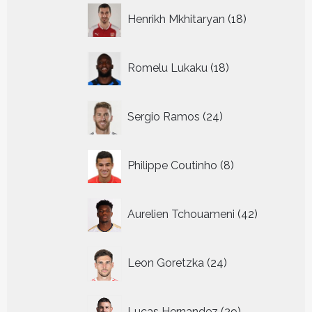
18
Henrikh Mkhitaryan
18
producten
18
Romelu Lukaku
18
producten
24
Sergio Ramos
24
producten
8
Philippe Coutinho
8
producten
42
Aurelien Tchouameni
42
producten
24
Leon Goretzka
24
producten
29
Lucas Hernandez
29