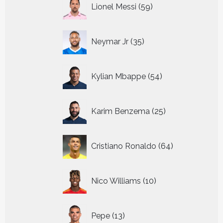
59
Lionel Messi
59
producten
35
Neymar Jr
35
producten
54
Kylian Mbappe
54
producten
25
Karim Benzema
25
producten
64
Cristiano Ronaldo
64
producten
10
Nico Williams
10
producten
13
Pepe
13
producten