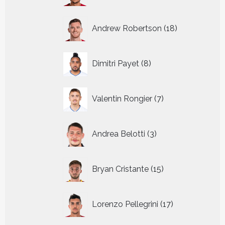
18
Andrew Robertson
18
producten
8
Dimitri Payet
8
producten
7
Valentin Rongier
7
producten
3
Andrea Belotti
3
producten
15
Bryan Cristante
15
producten
17
Lorenzo Pellegrini
17
producten