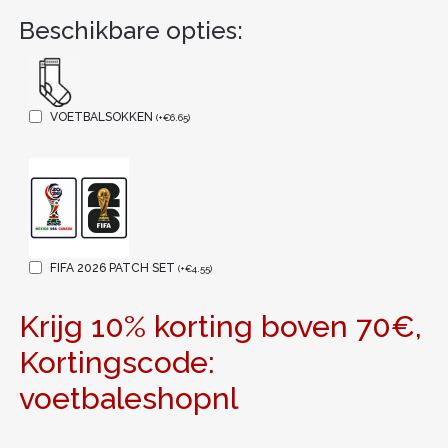
Beschikbare opties:
VOETBALSOKKEN
(
+
€
6.65
)
FIFA 2026 PATCH SET
(
+
€
4.55
)
Krijg 10% korting boven 70€,
Kortingscode:
voetbaleshopnl