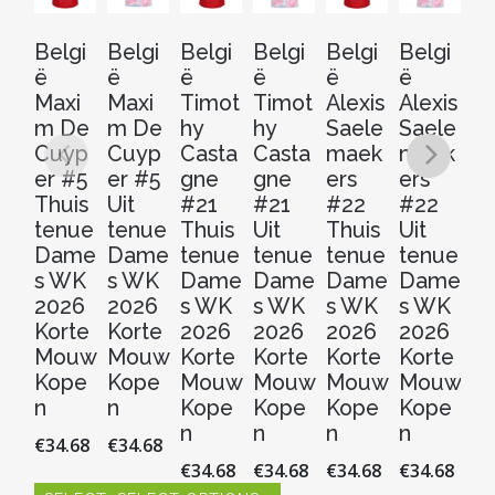
Belgi
Belgi
Belgi
Belgi
Belgi
Belgi
Be
ë
ë
ë
ë
ë
ë
ë
Maxi
Maxi
Timot
Timot
Alexis
Alexis
Z
m De
m De
hy
hy
Saele
Saele
D
Cuyp
Cuyp
Casta
Casta
maek
maek
st
er #5
er #5
gne
gne
ers
ers
Th
Thuis
Uit
#21
#21
#22
#22
t
tenue
tenue
Thuis
Uit
Thuis
Uit
D
Dame
Dame
tenue
tenue
tenue
tenue
s
s WK
s WK
Dame
Dame
Dame
Dame
2
2026
2026
s WK
s WK
s WK
s WK
Ko
Korte
Korte
2026
2026
2026
2026
M
Mouw
Mouw
Korte
Korte
Korte
Korte
K
Kope
Kope
Mouw
Mouw
Mouw
Mouw
n
n
n
Kope
Kope
Kope
Kope
€
3
n
n
n
n
€
34.68
€
34.68
€
34.68
€
34.68
€
34.68
€
34.68
S