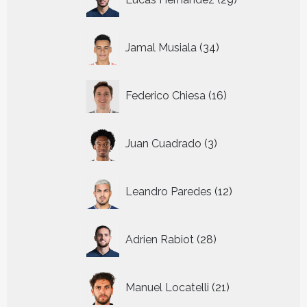
producten
34
Jamal Musiala
34
producten
16
Federico Chiesa
16
producten
3
Juan Cuadrado
3
producten
12
Leandro Paredes
12
producten
28
Adrien Rabiot
28
producten
21
Manuel Locatelli
21
producten