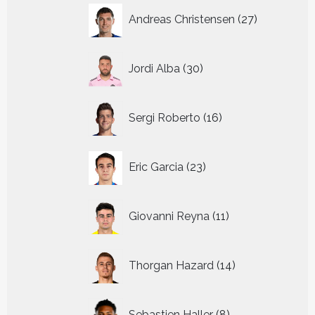
27
Andreas Christensen
27
producten
30
Jordi Alba
30
producten
16
Sergi Roberto
16
producten
23
Eric Garcia
23
producten
11
Giovanni Reyna
11
producten
14
Thorgan Hazard
14
producten
8
Sebastien Haller
8