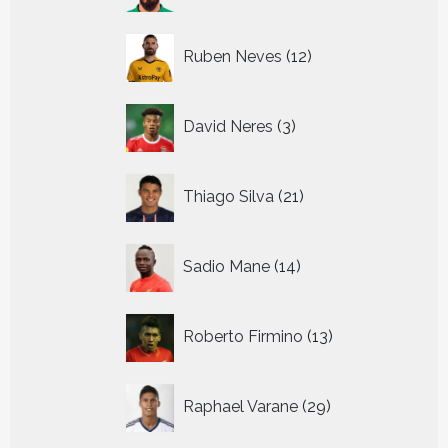
12
Ruben Neves
12
producten
3
David Neres
3
producten
21
Thiago Silva
21
producten
14
Sadio Mane
14
producten
13
Roberto Firmino
13
producten
29
Raphael Varane
29
producten