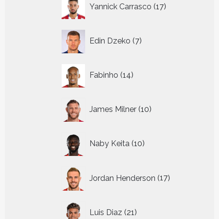
17
Yannick Carrasco
17
producten
7
Edin Dzeko
7
producten
14
Fabinho
14
producten
10
James Milner
10
producten
10
Naby Keita
10
producten
17
Jordan Henderson
17
producten
21
Luis Diaz
21
producten