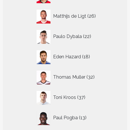
26
Matthijs de Ligt
26
producten
22
Paulo Dybala
22
producten
18
Eden Hazard
18
producten
32
Thomas Muller
32
producten
37
Toni Kroos
37
producten
13
Paul Pogba
13
producten