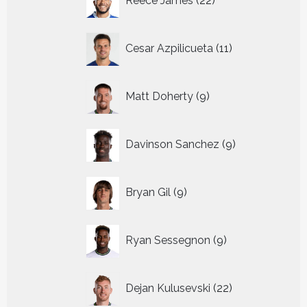
Reece James
22
producten
11
Cesar Azpilicueta
11
producten
9
Matt Doherty
9
producten
9
Davinson Sanchez
9
producten
9
Bryan Gil
9
producten
9
Ryan Sessegnon
9
producten
22
Dejan Kulusevski
22
producten