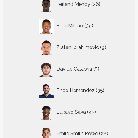
26
Ferland Mendy
26
producten
39
Eder Militao
39
producten
9
Zlatan Ibrahimovic
9
producten
5
Davide Calabria
5
producten
35
Theo Hernandez
35
producten
43
Bukayo Saka
43
producten
28
Emile Smith Rowe
28
producten