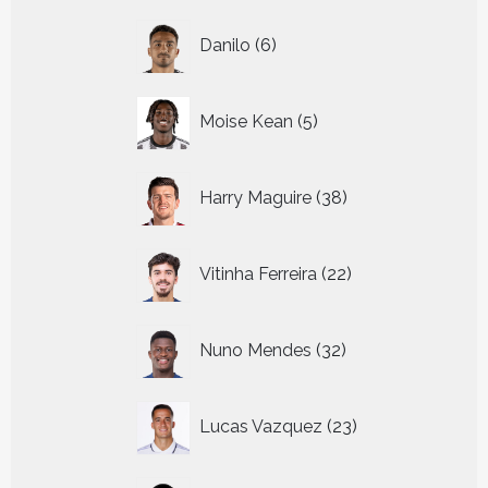
6
Danilo
6
producten
5
Moise Kean
5
producten
38
Harry Maguire
38
producten
22
Vitinha Ferreira
22
producten
32
Nuno Mendes
32
producten
23
Lucas Vazquez
23
producten