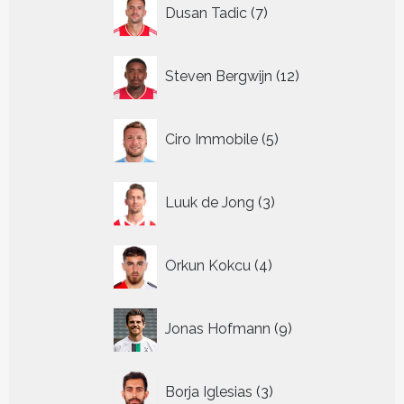
7
Dusan Tadic
7
producten
12
Steven Bergwijn
12
producten
5
Ciro Immobile
5
producten
3
Luuk de Jong
3
producten
4
Orkun Kokcu
4
producten
9
Jonas Hofmann
9
producten
3
Borja Iglesias
3
producten