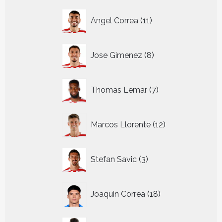
11
Angel Correa
11
producten
8
Jose Gimenez
8
producten
7
Thomas Lemar
7
producten
12
Marcos Llorente
12
producten
3
Stefan Savic
3
producten
18
Joaquin Correa
18
producten