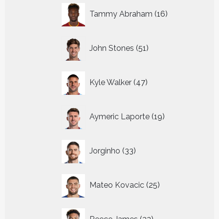
16
Tammy Abraham
16
producten
51
John Stones
51
producten
47
Kyle Walker
47
producten
19
Aymeric Laporte
19
producten
33
Jorginho
33
producten
25
Mateo Kovacic
25
producten
22