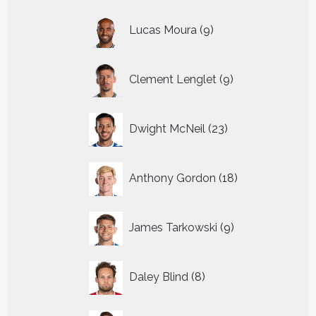
9
Lucas Moura
9
producten
9
Clement Lenglet
9
producten
23
Dwight McNeil
23
producten
18
Anthony Gordon
18
producten
9
James Tarkowski
9
producten
8
Daley Blind
8
producten