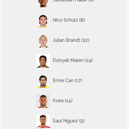
producten
8
Nico Schulz
8
producten
22
Julian Brandt
22
producten
24
Donyell Malen
24
producten
17
Emre Can
17
producten
14
Koke
14
producten
5
Saul Niguez
5
producten