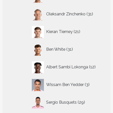
31
Oleksandr Zinchenko
31
producten
21
Kieran Tierney
21
producten
31
Ben White
31
producten
12
Albert Sambi Lokonga
12
producte
3
Wissam Ben Yedder
3
producten
29
Sergio Busquets
29
producten