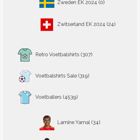
Zweden EK 2024
0
producten
24
Zwitserland EK 2024
24
producten
307
Retro Voetbalshirts
307
producten
319
Voetbalshirts Sale
319
producten
4539
Voetballers
4539
producten
34
Lamine Yamal
34
producten