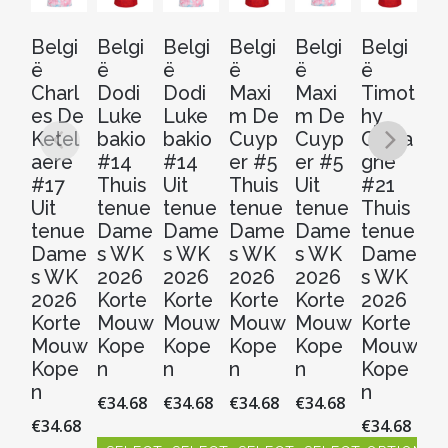
Belgi
Belgi
Belgi
Belgi
Belgi
Belgi
Be
ë
ë
ë
ë
ë
ë
ë
Charl
Dodi
Dodi
Maxi
Maxi
Timot
T
es De
Luke
Luke
m De
m De
hy
h
Ketel
bakio
bakio
Cuyp
Cuyp
Casta
Ca
aere
#14
#14
er #5
er #5
gne
g
#17
Thuis
Uit
Thuis
Uit
#21
#
Uit
tenue
tenue
tenue
tenue
Thuis
Ui
tenue
Dame
Dame
Dame
Dame
tenue
t
Dame
s WK
s WK
s WK
s WK
Dame
D
s WK
2026
2026
2026
2026
s WK
s
2026
Korte
Korte
Korte
Korte
2026
2
Korte
Mouw
Mouw
Mouw
Mouw
Korte
Ko
Mouw
Kope
Kope
Kope
Kope
Mouw
M
Kope
n
n
n
n
Kope
K
n
n
n
€
34.68
€
34.68
€
34.68
€
34.68
€
34.68
€
34.68
€
3