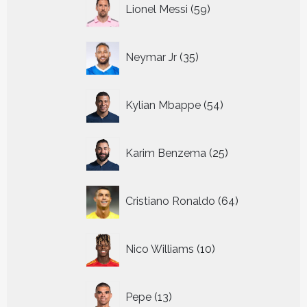
59
Lionel Messi
59
producten
35
Neymar Jr
35
producten
54
Kylian Mbappe
54
producten
25
Karim Benzema
25
producten
64
Cristiano Ronaldo
64
producten
10
Nico Williams
10
producten
13
Pepe
13
producten