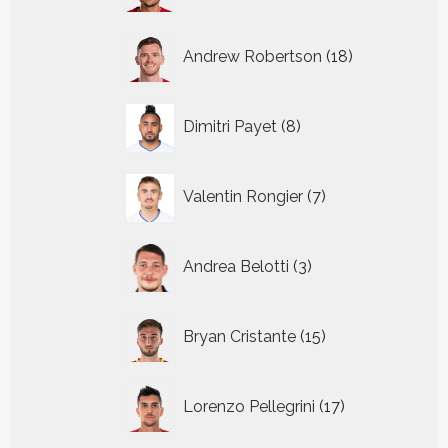
18
Andrew Robertson
18
producten
8
Dimitri Payet
8
producten
7
Valentin Rongier
7
producten
3
Andrea Belotti
3
producten
15
Bryan Cristante
15
producten
17
Lorenzo Pellegrini
17
producten