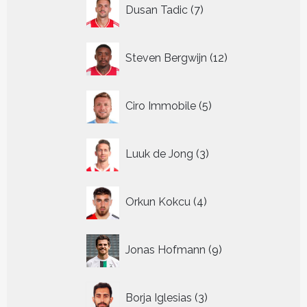
7
Dusan Tadic
7
producten
12
Steven Bergwijn
12
producten
5
Ciro Immobile
5
producten
3
Luuk de Jong
3
producten
4
Orkun Kokcu
4
producten
9
Jonas Hofmann
9
producten
3
Borja Iglesias
3
producten