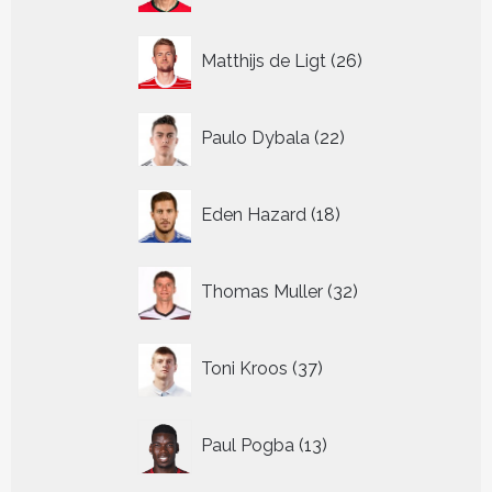
26
Matthijs de Ligt
26
producten
22
Paulo Dybala
22
producten
18
Eden Hazard
18
producten
32
Thomas Muller
32
producten
37
Toni Kroos
37
producten
13
Paul Pogba
13
producten