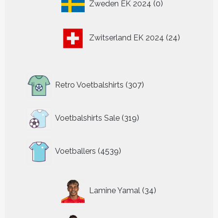
Zweden EK 2024
0
producten
24
Zwitserland EK 2024
24
producten
307
Retro Voetbalshirts
307
producten
319
Voetbalshirts Sale
319
producten
4539
Voetballers
4539
producten
34
Lamine Yamal
34
producten