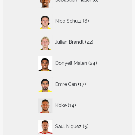
producten
8
Nico Schulz
8
producten
22
Julian Brandt
22
producten
24
Donyell Malen
24
producten
17
Emre Can
17
producten
14
Koke
14
producten
5
Saul Niguez
5
producten