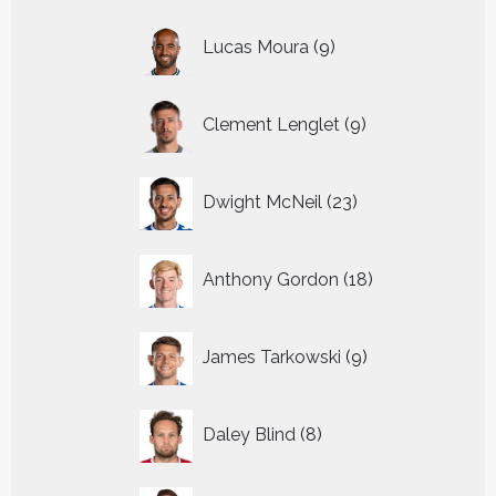
9
Lucas Moura
9
producten
9
Clement Lenglet
9
producten
23
Dwight McNeil
23
producten
18
Anthony Gordon
18
producten
9
James Tarkowski
9
producten
8
Daley Blind
8
producten