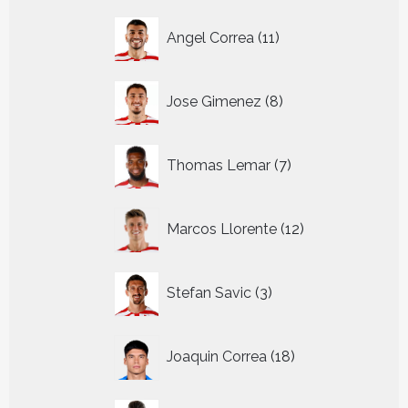
11
Angel Correa
11
producten
8
Jose Gimenez
8
producten
7
Thomas Lemar
7
producten
12
Marcos Llorente
12
producten
3
Stefan Savic
3
producten
18
Joaquin Correa
18
producten