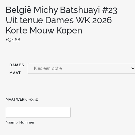
België Michy Batshuayi #23
Uit tenue Dames WK 2026
Korte Mouw Kopen
€
34.68
DAMES
MAAT
MAATWERK
(
+
€
5.56
)
Naam / Nummer