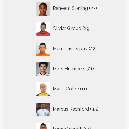
27
Raheem Sterling
27
producten
29
Olivier Giroud
29
producten
22
Memphis Depay
22
producten
21
Mats Hummels
21
producten
11
Mario Gotze
11
producten
45
Marcus Rashford
45
producten
14