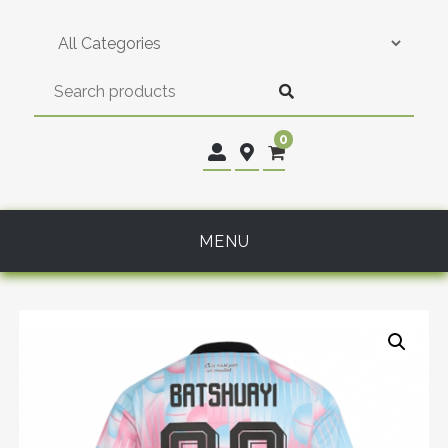
Skip
to
content
0
MENU