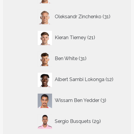
31
Oleksandr Zinchenko
31
producten
21
Kieran Tierney
21
producten
31
Ben White
31
producten
12
Albert Sambi Lokonga
12
producte
3
Wissam Ben Yedder
3
producten
29
Sergio Busquets
29
producten