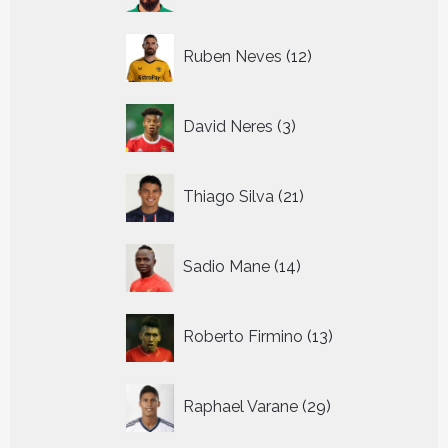
12
Ruben Neves
12
producten
3
David Neres
3
producten
21
Thiago Silva
21
producten
14
Sadio Mane
14
producten
13
Roberto Firmino
13
producten
29
Raphael Varane
29
producten