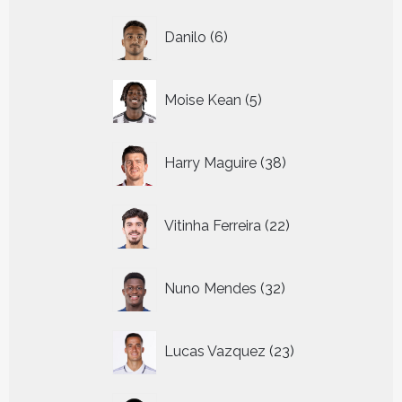
6
Danilo
6
producten
5
Moise Kean
5
producten
38
Harry Maguire
38
producten
22
Vitinha Ferreira
22
producten
32
Nuno Mendes
32
producten
23
Lucas Vazquez
23
producten