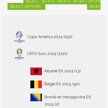
SELECT OPTIONS
SELECT OPTIONS
SELECT OPTIONS
SELECT OPTIONS
SELECT OPTIONS
SELECT O
S
Dit
Dit
Dit
Dit
product
product
product
product
Dit
Dit
Dit
heeft
heeft
heeft
heeft
product
product
pr
meerdere
meerdere
meerdere
meerdere
heeft
heeft
hee
variaties.
variaties.
variaties.
variaties.
meerdere
meerdere
me
Deze
Deze
Deze
Deze
variaties.
variaties.
vari
150
Copa América 2024
150
optie
optie
optie
optie
Deze
Deze
De
producten
kan
kan
kan
kan
optie
optie
opt
gekozen
gekozen
gekozen
gekozen
kan
kan
ka
1221
worden
worden
worden
worden
gekozen
gekozen
ge
UEFA Euro 2024
1221
producten
op
op
op
op
worden
worden
wo
de
de
de
de
op
op
op
productpagina
productpagina
productpagina
productpagina
de
de
de
13
Albanië EK 2024
13
productpagina
productpagin
pr
producten
90
België EK 2024
90
producten
Bosnië en Herzegovina EK
2
2024
2