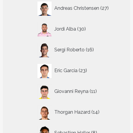
27
Andreas Christensen
27
producten
30
Jordi Alba
30
producten
16
Sergi Roberto
16
producten
23
Eric Garcia
23
producten
11
Giovanni Reyna
11
producten
14
Thorgan Hazard
14
producten
8
Sebastien Haller
8