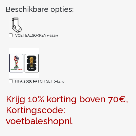
Beschikbare opties:
VOETBALSOKKEN
(
+
€
6.65
)
FIFA 2026 PATCH SET
(
+
€
4.55
)
Krijg 10% korting boven 70€,
Kortingscode:
voetbaleshopnl