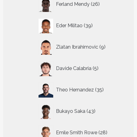
26
Ferland Mendy
26
producten
39
Eder Militao
39
producten
9
Zlatan Ibrahimovic
9
producten
5
Davide Calabria
5
producten
35
Theo Hernandez
35
producten
43
Bukayo Saka
43
producten
28
Emile Smith Rowe
28
producten