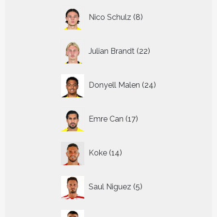
8
Nico Schulz
8
producten
22
Julian Brandt
22
producten
24
Donyell Malen
24
producten
17
Emre Can
17
producten
14
Koke
14
producten
5
Saul Niguez
5
producten
11