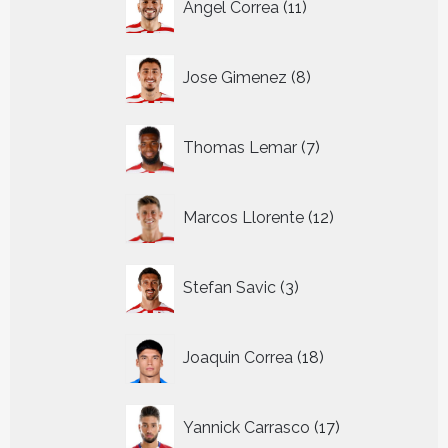
Angel Correa
11
producten
8
Jose Gimenez
8
producten
7
Thomas Lemar
7
producten
12
Marcos Llorente
12
producten
3
Stefan Savic
3
producten
18
Joaquin Correa
18
producten
17
Yannick Carrasco
17
producten