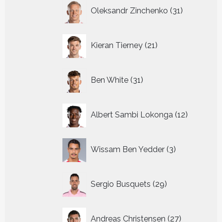
31
Oleksandr Zinchenko
31
producten
21
Kieran Tierney
21
producten
31
Ben White
31
producten
12
Albert Sambi Lokonga
12
producte
3
Wissam Ben Yedder
3
producten
29
Sergio Busquets
29
producten
27
Andreas Christensen
27