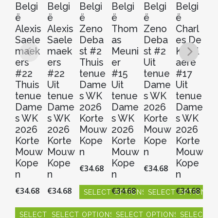
Belgi
Belgi
Belgi
Belgi
Belgi
Belgi
Be
ë
ë
ë
ë
ë
ë
ë
Alexis
Alexis
Zeno
Thom
Zeno
Charl
D
Saele
Saele
Deba
as
Deba
es De
L
maek
maek
st #2
Meuni
st #2
Ketel
ba
ers
ers
Thuis
er
Uit
aere
#
#22
#22
tenue
#15
tenue
#17
Th
Thuis
Uit
Dame
Uit
Dame
Uit
t
tenue
tenue
s WK
tenue
s WK
tenue
D
Dame
Dame
2026
Dame
2026
Dame
s
s WK
s WK
Korte
s WK
Korte
s WK
2
2026
2026
Mouw
2026
Mouw
2026
Ko
Korte
Korte
Kope
Korte
Kope
Korte
M
Mouw
Mouw
n
Mouw
n
Mouw
K
Kope
Kope
Kope
Kope
n
€
34.68
€
34.68
n
n
n
n
€
3
€
34.68
€
34.68
€
34.68
€
34.68
SELECT OPTIONS
SELECT OPTIONS
S
Dit
Dit
SELECT OPTIONS
SELECT OPTIONS
product
SELECT OPTIONS
product
SELECT O
Dit