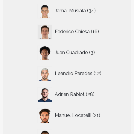
34
Jamal Musiala
34
producten
16
Federico Chiesa
16
producten
3
Juan Cuadrado
3
producten
12
Leandro Paredes
12
producten
28
Adrien Rabiot
28
producten
21
Manuel Locatelli
21
producten
6