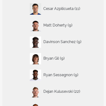
11
Cesar Azpilicueta
11
producten
9
Matt Doherty
9
producten
9
Davinson Sanchez
9
producten
9
Bryan Gil
9
producten
9
Ryan Sessegnon
9
producten
22
Dejan Kulusevski
22
producten
9