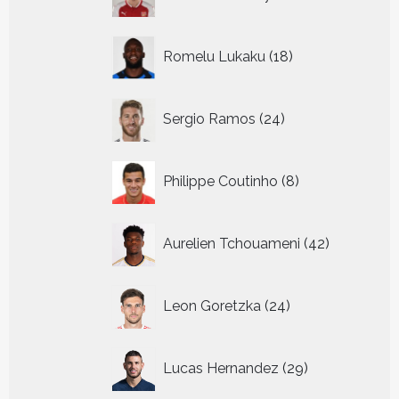
producten
18
Romelu Lukaku
18
producten
24
Sergio Ramos
24
producten
8
Philippe Coutinho
8
producten
42
Aurelien Tchouameni
42
producten
24
Leon Goretzka
24
producten
29
Lucas Hernandez
29
producten