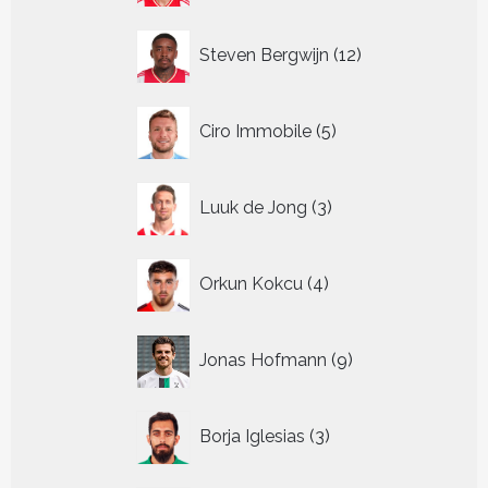
12
Steven Bergwijn
12
producten
5
Ciro Immobile
5
producten
3
Luuk de Jong
3
producten
4
Orkun Kokcu
4
producten
9
Jonas Hofmann
9
producten
3
Borja Iglesias
3
producten