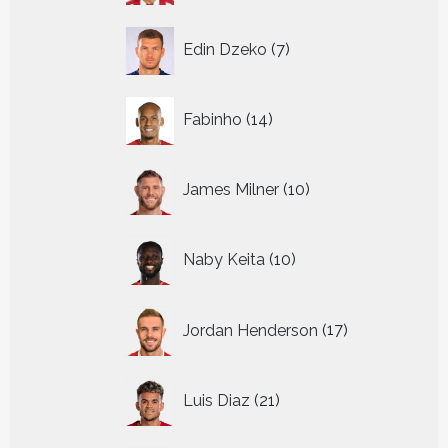
7
Edin Dzeko
7
producten
14
Fabinho
14
producten
10
James Milner
10
producten
10
Naby Keita
10
producten
17
Jordan Henderson
17
producten
21
Luis Diaz
21
producten