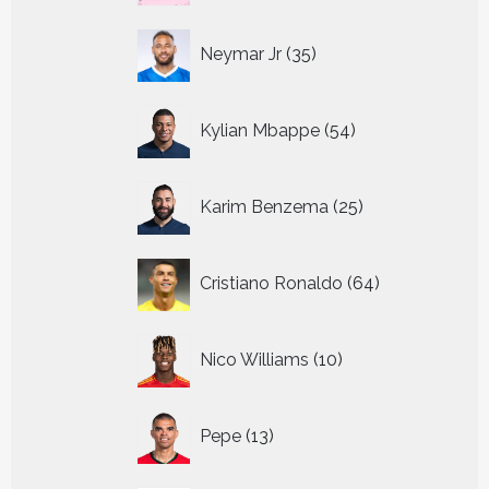
35
Neymar Jr
35
producten
54
Kylian Mbappe
54
producten
25
Karim Benzema
25
producten
64
Cristiano Ronaldo
64
producten
10
Nico Williams
10
producten
13
Pepe
13
producten