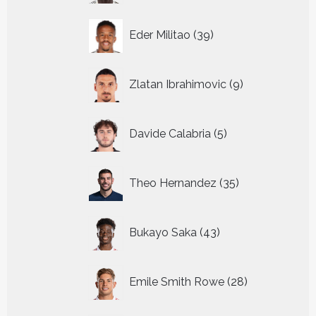
39
Eder Militao
39
producten
9
Zlatan Ibrahimovic
9
producten
5
Davide Calabria
5
producten
35
Theo Hernandez
35
producten
43
Bukayo Saka
43
producten
28
Emile Smith Rowe
28
producten