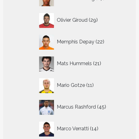
producten
29
Olivier Giroud
29
producten
22
Memphis Depay
22
producten
21
Mats Hummels
21
producten
11
Mario Gotze
11
producten
45
Marcus Rashford
45
producten
14
Marco Verratti
14
producten