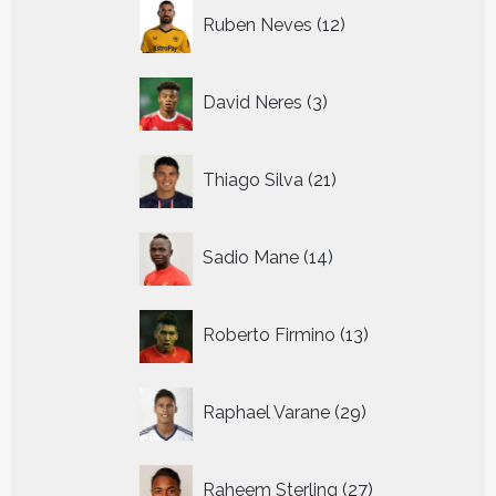
12
Ruben Neves
12
producten
3
David Neres
3
producten
21
Thiago Silva
21
producten
14
Sadio Mane
14
producten
13
Roberto Firmino
13
producten
29
Raphael Varane
29
producten
27
Raheem Sterling
27