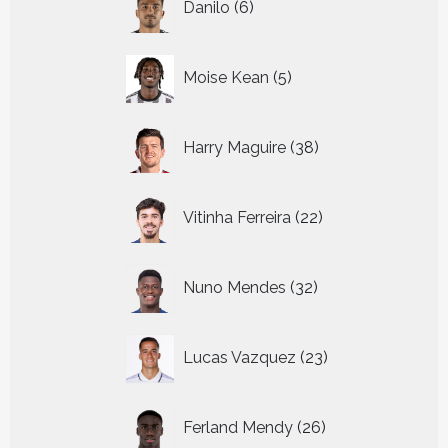
Danilo
6
producten
5
Moise Kean
5
producten
38
Harry Maguire
38
producten
22
Vitinha Ferreira
22
producten
32
Nuno Mendes
32
producten
23
Lucas Vazquez
23
producten
26
Ferland Mendy
26
producten