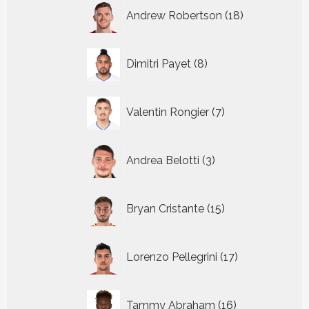
18
Andrew Robertson
18
producten
8
Dimitri Payet
8
producten
7
Valentin Rongier
7
producten
3
Andrea Belotti
3
producten
15
Bryan Cristante
15
producten
17
Lorenzo Pellegrini
17
producten
16
Tammy Abraham
16