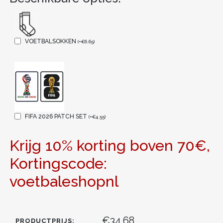
VOETBALSOKKEN
(
+
€
6.65
)
FIFA 2026 PATCH SET
(
+
€
4.55
)
Krijg 10% korting boven 70€,
Kortingscode:
voetbaleshopnl
€34.68
PRODUCTPRIJS: