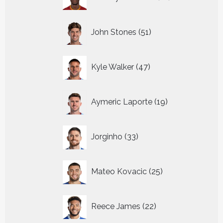
producten
51
John Stones
51
producten
47
Kyle Walker
47
producten
19
Aymeric Laporte
19
producten
33
Jorginho
33
producten
25
Mateo Kovacic
25
producten
22
Reece James
22
producten