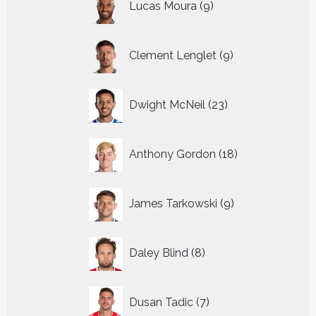
Lucas Moura
9
producten
9
Clement Lenglet
9
producten
23
Dwight McNeil
23
producten
18
Anthony Gordon
18
producten
9
James Tarkowski
9
producten
8
Daley Blind
8
producten
7
Dusan Tadic
7
producten