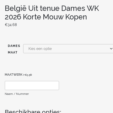
België Uit tenue Dames WK
2026 Korte Mouw Kopen
€
34.68
DAMES
MAAT
MAATWERK
(
+
€
5.56
)
Naam / Nummer
Beschikbare opties: