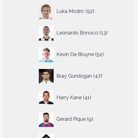
52
Luka Modric
52
producten
13
Leonardo Bonucci
13
producten
52
Kevin De Bruyne
52
producten
47
Ilkay Gundogan
47
producten
41
Harry Kane
41
producten
9
Gerard Pique
9
producten
3