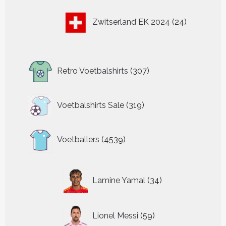
24
Zwitserland EK 2024
24
producten
307
Retro Voetbalshirts
307
producten
319
Voetbalshirts Sale
319
producten
4539
Voetballers
4539
producten
34
Lamine Yamal
34
producten
59
Lionel Messi
59
producten