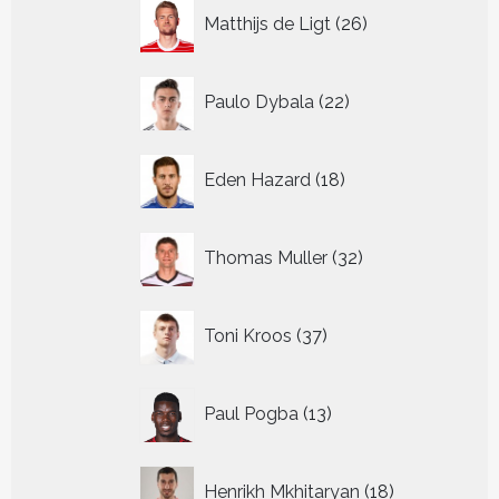
26
Matthijs de Ligt
26
producten
22
Paulo Dybala
22
producten
18
Eden Hazard
18
producten
32
Thomas Muller
32
producten
37
Toni Kroos
37
producten
13
Paul Pogba
13
producten
18
Henrikh Mkhitaryan
18