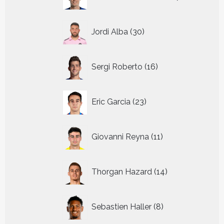
producten
30
Jordi Alba
30
producten
16
Sergi Roberto
16
producten
23
Eric Garcia
23
producten
11
Giovanni Reyna
11
producten
14
Thorgan Hazard
14
producten
8
Sebastien Haller
8
producten