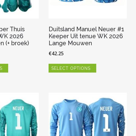
per Thuis
Duitsland Manuel Neuer #1
 WK 2026
Keeper Uit tenue WK 2026
 (+ broek)
Lange Mouwen
€
42.25
Dit
Dit
S
SELECT OPTIONS
product
product
heeft
heeft
meerdere
meerdere
variaties.
variaties.
Deze
Deze
optie
optie
kan
kan
gekozen
gekozen
worden
worden
op
op
de
de