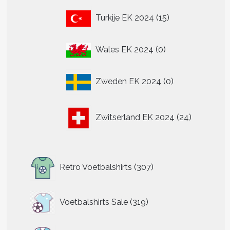
15
Turkije EK 2024
15
producten
0
Wales EK 2024
0
producten
0
Zweden EK 2024
0
producten
24
Zwitserland EK 2024
24
producten
307
Retro Voetbalshirts
307
producten
319
Voetbalshirts Sale
319
producten