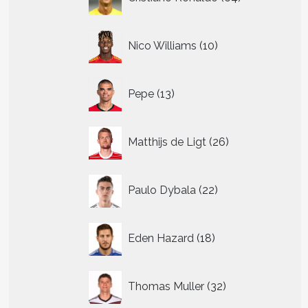
producten
10
Nico Williams
10
producten
13
Pepe
13
producten
26
Matthijs de Ligt
26
producten
22
Paulo Dybala
22
producten
18
Eden Hazard
18
producten
32
Thomas Muller
32
producten