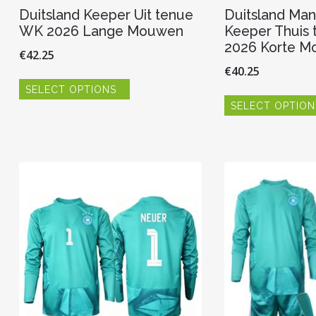
Duitsland Keeper Uit tenue
Duitsland Man
WK 2026 Lange Mouwen
Keeper Thuis
2026 Korte M
€
42.25
€
40.25
Dit
SELECT OPTIONS
product
heeft
SELECT OPTION
meerdere
variaties.
Deze
optie
kan
gekozen
worden
op
de
productpagina