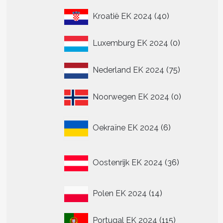
40
Kroatië EK 2024
40
producten
0
Luxemburg EK 2024
0
producten
75
Nederland EK 2024
75
producten
0
Noorwegen EK 2024
0
producten
6
Oekraïne EK 2024
6
producten
36
Oostenrijk EK 2024
36
producten
14
Polen EK 2024
14
producten
115
Portugal EK 2024
115