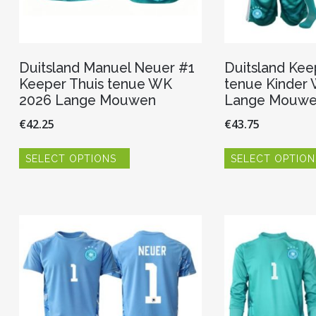
Duitsland Manuel Neuer #1
Duitsland Kee
Keeper Thuis tenue WK
tenue Kinder
2026 Lange Mouwen
Lange Mouwen
€
42.25
€
43.75
Dit
SELECT OPTIONS
SELECT OPTION
product
heeft
meerdere
variaties.
Deze
optie
kan
gekozen
worden
op
de