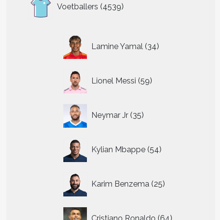
4539
Voetballers
4539
producten
34
Lamine Yamal
34
producten
59
Lionel Messi
59
producten
35
Neymar Jr
35
producten
54
Kylian Mbappe
54
producten
25
Karim Benzema
25
producten
64
Cristiano Ronaldo
64