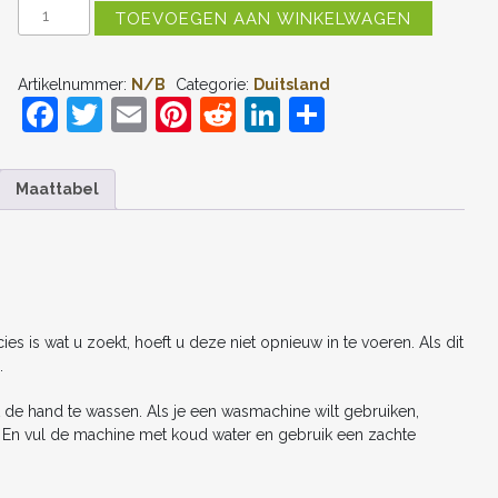
DUITSLAND
TOEVOEGEN AAN WINKELWAGEN
ALEKSANDAR
PAVLOVIC
#5
Artikelnummer:
N/B
Categorie:
Duitsland
THUIS
F
T
E
Pi
R
Li
D
TENUE
DAMES
a
w
m
nt
e
n
el
WK
2026
c
itt
ai
er
d
k
e
KORTE
Maattabel
MOUW
e
er
l
e
di
e
n
KOPEN
b
st
t
dI
AANTAL
o
n
o
s is wat u zoekt, hoeft u deze niet opnieuw in te voeren. Als dit
k
.
 de hand te wassen. Als je een wasmachine wilt gebruiken,
n. En vul de machine met koud water en gebruik een zachte