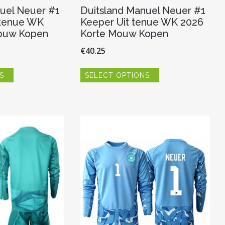
uel Neuer #1
Duitsland Manuel Neuer #1
 tenue WK
Keeper Uit tenue WK 2026
ouw Kopen
Korte Mouw Kopen
€
40.25
Dit
Dit
S
SELECT OPTIONS
product
product
heeft
heeft
meerdere
meerdere
variaties.
variaties.
Deze
Deze
optie
optie
kan
kan
gekozen
gekozen
worden
worden
op
op
de
de
productpagina
productpagina