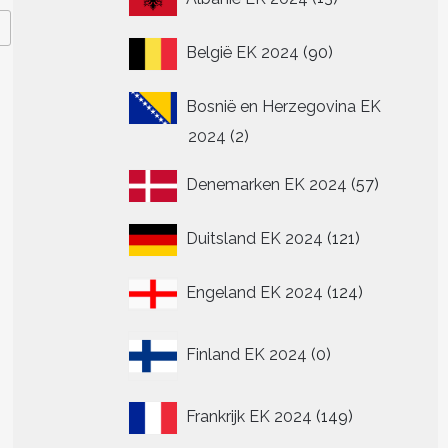
producten
90
België EK 2024
90
producten
Bosnië en Herzegovina EK
2
2024
2
producten
57
Denemarken EK 2024
57
producte
121
Duitsland EK 2024
121
producten
124
Engeland EK 2024
124
producten
0
Finland EK 2024
0
producten
149
Frankrijk EK 2024
149
producten