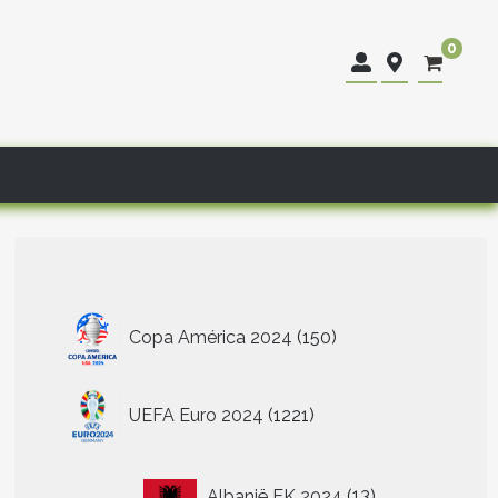
0
150
Copa América 2024
150
producten
1221
UEFA Euro 2024
1221
producten
13
Albanië EK 2024
13