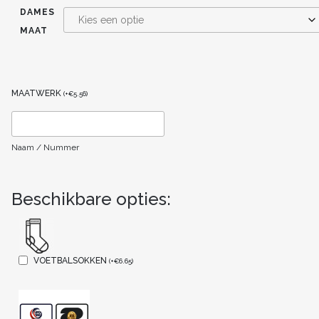
DAMES
MAAT
MAATWERK
(
+
€
5.56
)
Naam / Nummer
Beschikbare opties:
VOETBALSOKKEN
(
+
€
6.65
)