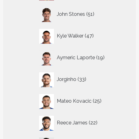
51
John Stones
51
producten
47
Kyle Walker
47
producten
19
Aymeric Laporte
19
producten
33
Jorginho
33
producten
25
Mateo Kovacic
25
producten
22
Reece James
22
producten