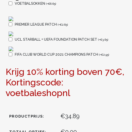
VOETBALSOKKEN
(
+
€
6.65
)
PREMIER LEAGUE PATCH
(
+
€
2.65
)
UCL STARBALL + UEFA FOUNDATION PATCH SET
(
+
€
3.65
)
FIFA CLUB WORLD CUP 2021 CHAMPIONS PATCH
(
+
€
2.95
)
Krijg 10% korting boven 70€,
Kortingscode:
voetbaleshopnl
€34.89
PRODUCTPRIJS:
€0.00
TOTAAL OPTIES: