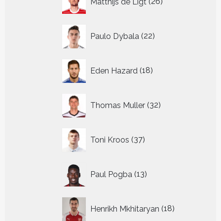
Matthijs de Ligt
26
producten
22
Paulo Dybala
22
producten
18
Eden Hazard
18
producten
32
Thomas Muller
32
producten
37
Toni Kroos
37
producten
13
Paul Pogba
13
producten
18
Henrikh Mkhitaryan
18
producten