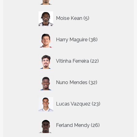
producten
5
Moise Kean
5
producten
38
Harry Maguire
38
producten
22
Vitinha Ferreira
22
producten
32
Nuno Mendes
32
producten
23
Lucas Vazquez
23
producten
26
Ferland Mendy
26
producten