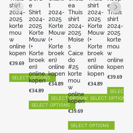
shirt
e
t
ea
shirt
er
er
2024-
Shirt
2024-
Thuis
2024-
Thuis
Th
2025
2024-
2025
shirt
2025
shirt
sh
korte
2025
Korte
2024-
Korte
2024-
2
mou
Korte
Mouw
2025
Mouw
2025
2
w
Mouw
(+
Moise
(+
korte
Ko
online
(+
Korte
s
Korte
mou
M
kopen
Korte
broek
Caice
broek
w
(+
broek
en)
do
en)
online
Ko
€
39.69
en)
online
#25
online
kopen
b
online
kopen
korte
kopen
en
€
39.69
SELECT OPTIONS
kopen
mou
on
€
34.89
€
34.89
Dit
w
k
€
34.89
product
SELECT O
online
€
3
heeft
SELECT OPTIONS
SELECT OPTIONS
Dit
kopen
meerdere
SELECT OPTIONS
product
Dit
Dit
variaties.
€
39.69
heeft
product
product
S
Dit
Deze
meerdere
heeft
heeft
product
Dit
optie
variaties.
meerdere
meerdere
heeft
SELECT OPTIONS
pr
kan
Deze
variaties.
variaties.
meerdere
hee
Dit