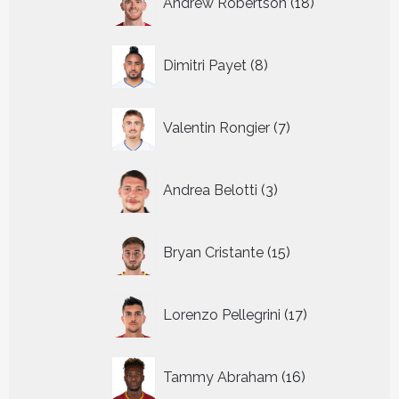
Andrew Robertson
18
producten
8
Dimitri Payet
8
producten
7
Valentin Rongier
7
producten
3
Andrea Belotti
3
producten
15
Bryan Cristante
15
producten
17
Lorenzo Pellegrini
17
producten
16
Tammy Abraham
16
producten