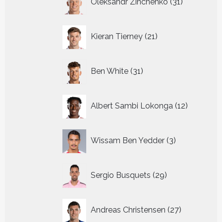
Oleksandr Zinchenko
31
producten
21
Kieran Tierney
21
producten
31
Ben White
31
producten
12
Albert Sambi Lokonga
12
producte
3
Wissam Ben Yedder
3
producten
29
Sergio Busquets
29
producten
27
Andreas Christensen
27
producten