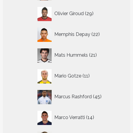
29
Olivier Giroud
29
producten
22
Memphis Depay
22
producten
21
Mats Hummels
21
producten
11
Mario Gotze
11
producten
45
Marcus Rashford
45
producten
14
Marco Verratti
14
producten