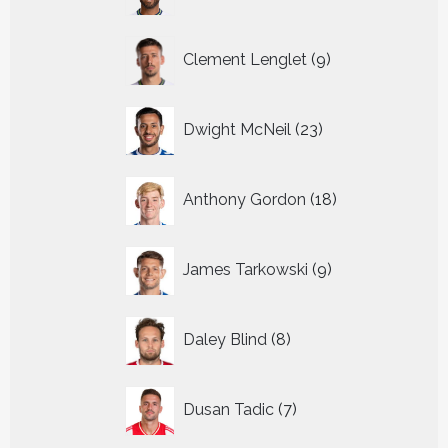
producten
9
Clement Lenglet
9
producten
23
Dwight McNeil
23
producten
18
Anthony Gordon
18
producten
9
James Tarkowski
9
producten
8
Daley Blind
8
producten
7
Dusan Tadic
7
producten