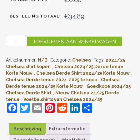
€34.89
BESTELLING TOTAAL:
KIDS
TOEVOEGEN AAN WINKELWAGEN
CHELSEA
CHILWELL
#21
Artikelnummer:
N/B
Categorie:
Chelsea
Tags:
2024/25
DERDE
SHIRT
Chelsea shirt kopen
,
Chelsea 2024/25 Derde tenue
2024-
Korte Mouw
,
Chelsea Derde Shirt 2024/25 Korte Mouw
,
2025
Chelsea Derde tenue 2024-2025 te koop
,
Chelsea
KORTE
Derde tenue 2024/25 Korte Mouw
,
Goedkope 2024/25
MOUW
Chelsea Derde Shirt
,
Nieuw Chelsea 24/25 Derde
(+
tenue
,
Voetbalshirts van Chelsea 2024/25
KORTE
F
T
E
Pi
R
Li
D
BROEKEN)
VOORDELIG
a
w
m
nt
e
n
el
ONLINE
KOPEN
c
itt
ai
er
d
k
e
AANTAL
Beschrijving
Extra informatie
e
er
l
e
di
e
n