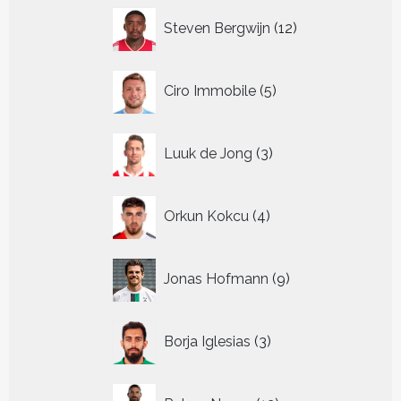
12
Steven Bergwijn
12
producten
5
Ciro Immobile
5
producten
3
Luuk de Jong
3
producten
4
Orkun Kokcu
4
producten
9
Jonas Hofmann
9
producten
3
Borja Iglesias
3
producten
12