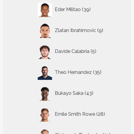
39
Eder Militao
39
producten
9
Zlatan Ibrahimovic
9
producten
5
Davide Calabria
5
producten
35
Theo Hernandez
35
producten
43
Bukayo Saka
43
producten
28
Emile Smith Rowe
28
producten
31