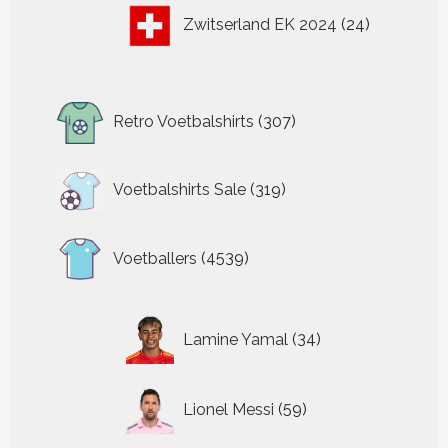
24
Zwitserland EK 2024
24
producten
307
Retro Voetbalshirts
307
producten
319
Voetbalshirts Sale
319
producten
4539
Voetballers
4539
producten
34
Lamine Yamal
34
producten
59
Lionel Messi
59
producten