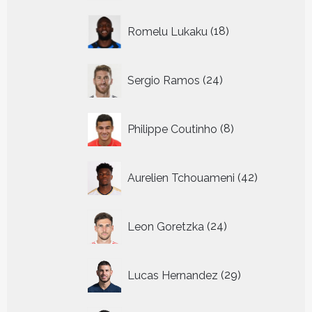
18
Romelu Lukaku
18
producten
24
Sergio Ramos
24
producten
8
Philippe Coutinho
8
producten
42
Aurelien Tchouameni
42
producten
24
Leon Goretzka
24
producten
29
Lucas Hernandez
29
producten