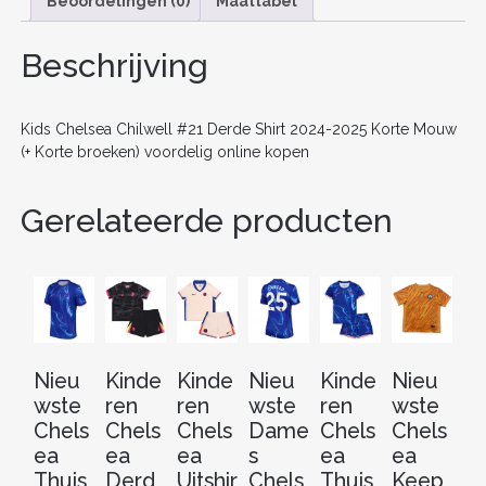
Beoordelingen (0)
Maattabel
b
st
t
dI
o
n
Beschrijving
o
k
Kids Chelsea Chilwell #21 Derde Shirt 2024-2025 Korte Mouw
(+ Korte broeken) voordelig online kopen
Gerelateerde producten
Nieu
Kinde
Kinde
Nieu
Kinde
Nieu
Ki
wste
ren
ren
wste
ren
wste
re
Chels
Chels
Chels
Dame
Chels
Chels
Ch
ea
ea
ea
s
ea
ea
e
Thuis
Derd
Uitshir
Chels
Thuis
Keep
K