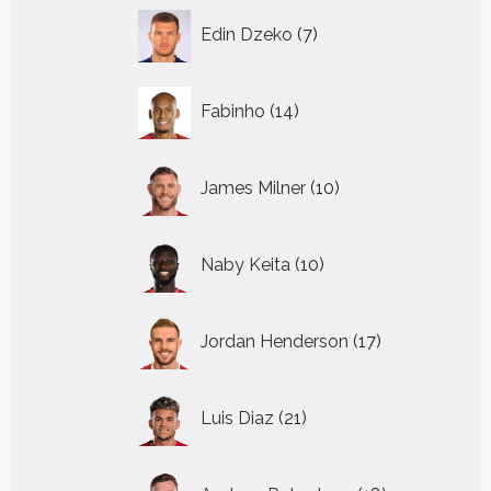
7
Edin Dzeko
7
producten
14
Fabinho
14
producten
10
James Milner
10
producten
10
Naby Keita
10
producten
17
Jordan Henderson
17
producten
21
Luis Diaz
21
producten
18