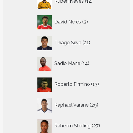
Ruben Neves
12
producten
3
David Neres
3
producten
21
Thiago Silva
21
producten
14
Sadio Mane
14
producten
13
Roberto Firmino
13
producten
29
Raphael Varane
29
producten
27
Raheem Sterling
27
producten