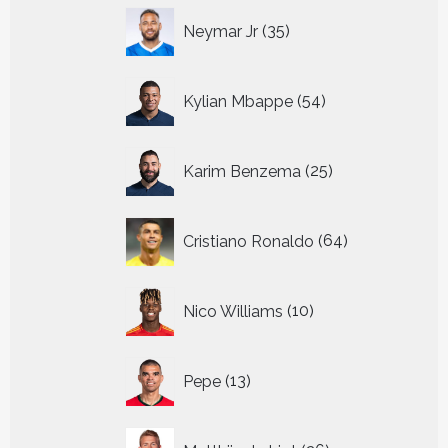
35
Neymar Jr
35
producten
54
Kylian Mbappe
54
producten
25
Karim Benzema
25
producten
64
Cristiano Ronaldo
64
producten
10
Nico Williams
10
producten
13
Pepe
13
producten
26