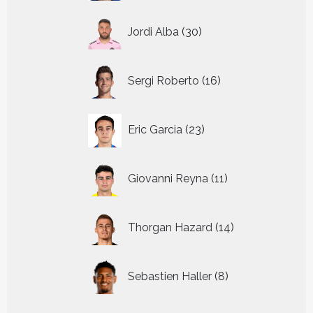
30
Jordi Alba
30
producten
16
Sergi Roberto
16
producten
23
Eric Garcia
23
producten
11
Giovanni Reyna
11
producten
14
Thorgan Hazard
14
producten
8
Sebastien Haller
8
producten