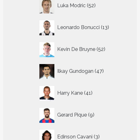
52
Luka Modric
52
producten
13
Leonardo Bonucci
13
producten
52
Kevin De Bruyne
52
producten
47
Ilkay Gundogan
47
producten
41
Harry Kane
41
producten
9
Gerard Pique
9
producten
3
Edinson Cavani
3