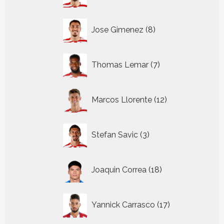
producten
8
Jose Gimenez
8
producten
7
Thomas Lemar
7
producten
12
Marcos Llorente
12
producten
3
Stefan Savic
3
producten
18
Joaquin Correa
18
producten
17
Yannick Carrasco
17
producten