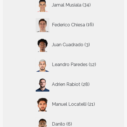
34
Jamal Musiala
34
producten
16
Federico Chiesa
16
producten
3
Juan Cuadrado
3
producten
12
Leandro Paredes
12
producten
28
Adrien Rabiot
28
producten
21
Manuel Locatelli
21
producten
6
Danilo
6