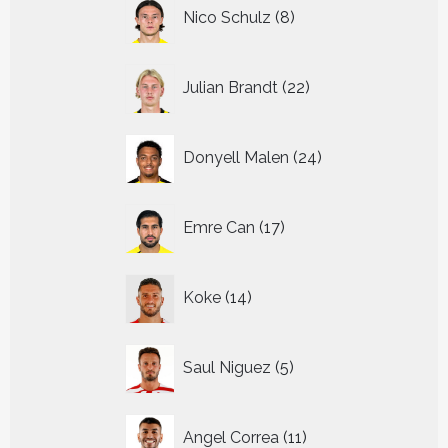
8
Nico Schulz
8
producten
22
Julian Brandt
22
producten
24
Donyell Malen
24
producten
17
Emre Can
17
producten
14
Koke
14
producten
5
Saul Niguez
5
producten
11
Angel Correa
11