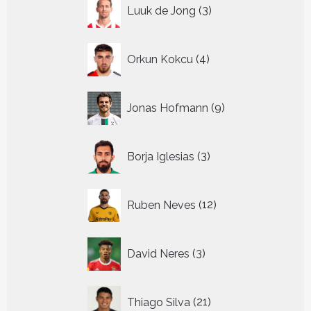
3
Luuk de Jong
3
producten
4
Orkun Kokcu
4
producten
9
Jonas Hofmann
9
producten
3
Borja Iglesias
3
producten
12
Ruben Neves
12
producten
3
David Neres
3
producten
21
Thiago Silva
21
producten