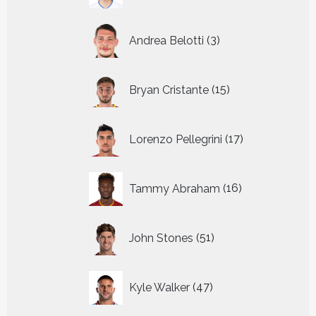
3
Andrea Belotti
3
producten
15
Bryan Cristante
15
producten
17
Lorenzo Pellegrini
17
producten
16
Tammy Abraham
16
producten
51
John Stones
51
producten
47
Kyle Walker
47
producten