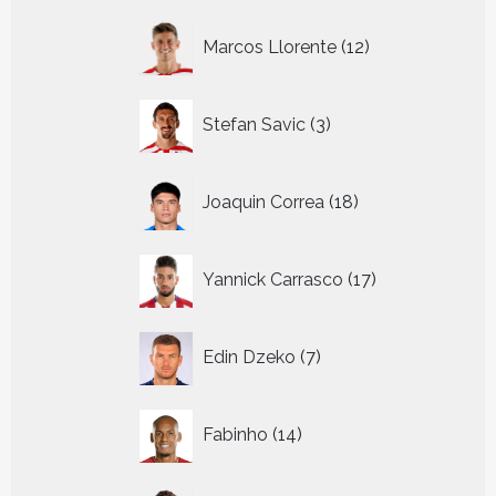
12
Marcos Llorente
12
producten
3
Stefan Savic
3
producten
18
Joaquin Correa
18
producten
17
Yannick Carrasco
17
producten
7
Edin Dzeko
7
producten
14
Fabinho
14
producten