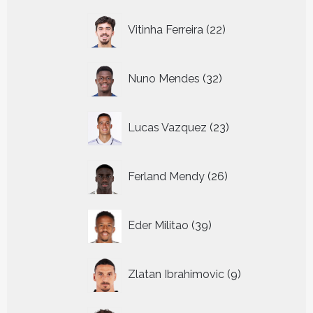
22
Vitinha Ferreira
22
producten
32
Nuno Mendes
32
producten
23
Lucas Vazquez
23
producten
26
Ferland Mendy
26
producten
39
Eder Militao
39
producten
9
Zlatan Ibrahimovic
9
producten