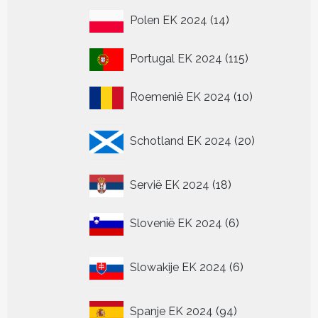
14
Polen EK 2024
14
producten
115
Portugal EK 2024
115
producten
10
Roemenië EK 2024
10
producten
20
Schotland EK 2024
20
producten
18
Servië EK 2024
18
producten
6
Slovenië EK 2024
6
producten
6
Slowakije EK 2024
6
producten
94
Spanje EK 2024
94