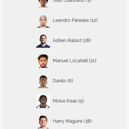
Juan Cuadrado
3
producten
12
Leandro Paredes
12
producten
28
Adrien Rabiot
28
producten
21
Manuel Locatelli
21
producten
6
Danilo
6
producten
5
Moise Kean
5
producten
38
Harry Maguire
38
producten