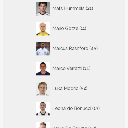
21
Mats Hummels
21
producten
11
Mario Gotze
11
producten
45
Marcus Rashford
45
producten
14
Marco Verratti
14
producten
52
Luka Modric
52
producten
13
Leonardo Bonucci
13
producten
52