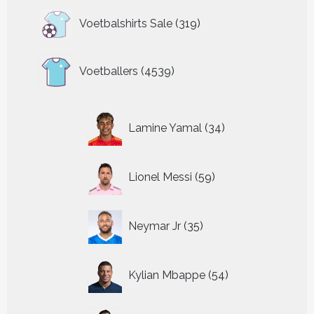
319
Voetbalshirts Sale
319
producten
4539
Voetballers
4539
producten
34
Lamine Yamal
34
producten
59
Lionel Messi
59
producten
35
Neymar Jr
35
producten
54
Kylian Mbappe
54
producten