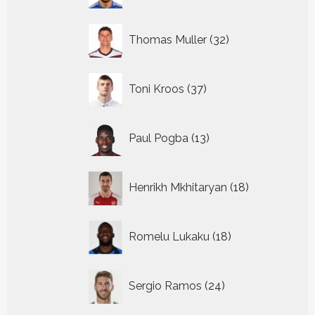
32
Thomas Muller
32
producten
37
Toni Kroos
37
producten
13
Paul Pogba
13
producten
18
Henrikh Mkhitaryan
18
producten
18
Romelu Lukaku
18
producten
24
Sergio Ramos
24
producten