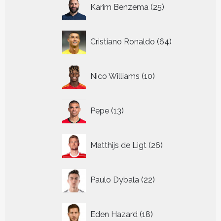
25
Karim Benzema
25
producten
64
Cristiano Ronaldo
64
producten
10
Nico Williams
10
producten
13
Pepe
13
producten
26
Matthijs de Ligt
26
producten
22
Paulo Dybala
22
producten
18
Eden Hazard
18
producten