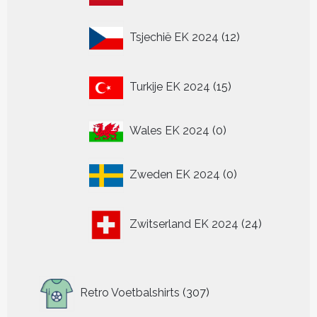
producten
12
Tsjechië EK 2024
12
producten
15
Turkije EK 2024
15
producten
0
Wales EK 2024
0
producten
0
Zweden EK 2024
0
producten
24
Zwitserland EK 2024
24
producten
307
Retro Voetbalshirts
307
producten