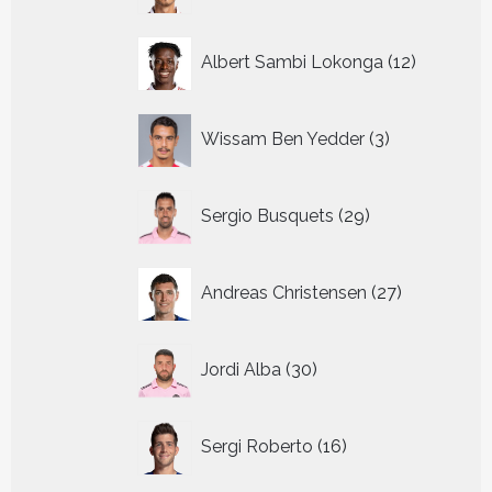
12
Albert Sambi Lokonga
12
producte
3
Wissam Ben Yedder
3
producten
29
Sergio Busquets
29
producten
27
Andreas Christensen
27
producten
30
Jordi Alba
30
producten
16
Sergi Roberto
16
producten