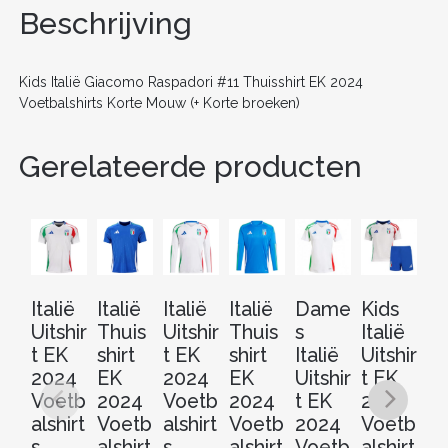
o
n
Beschrijving
o
k
Kids Italië Giacomo Raspadori #11 Thuisshirt EK 2024
Voetbalshirts Korte Mouw (+ Korte broeken)
Gerelateerde producten
Italië
Italië
Italië
Italië
Dame
Kids
It
Uitshir
Thuis
Uitshir
Thuis
s
Italië
Th
t EK
shirt
t EK
shirt
Italië
Uitshir
sh
2024
EK
2024
EK
Uitshir
t EK
E
Voetb
2024
Voetb
2024
t EK
2024
2
alshirt
Voetb
alshirt
Voetb
2024
Voetb
V
s
alshirt
s
alshirt
Voetb
alshirt
al