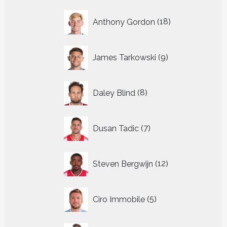
18
Anthony Gordon
18
producten
9
James Tarkowski
9
producten
8
Daley Blind
8
producten
7
Dusan Tadic
7
producten
12
Steven Bergwijn
12
producten
5
Ciro Immobile
5
producten