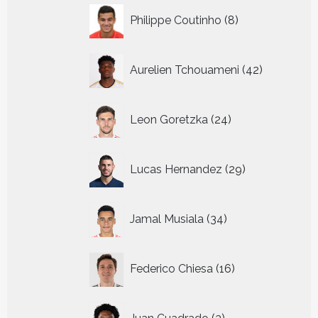
8
Philippe Coutinho
8
producten
42
Aurelien Tchouameni
42
producten
24
Leon Goretzka
24
producten
29
Lucas Hernandez
29
producten
34
Jamal Musiala
34
producten
16
Federico Chiesa
16
producten
3