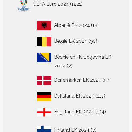
1221
productpagina
productpagina
de
de
worden
wo
UEFA Euro 2024
1221
producten
productpagina
productpagina
op
op
de
de
productpagin
pr
13
Albanië EK 2024
13
producten
90
België EK 2024
90
producten
Bosnië en Herzegovina EK
2
2024
2
producten
57
Denemarken EK 2024
57
producten
121
Duitsland EK 2024
121
producten
124
Engeland EK 2024
124
producten
0
Finland EK 2024
0