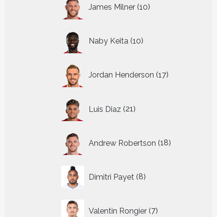
10
James Milner
10
producten
10
Naby Keita
10
producten
17
Jordan Henderson
17
producten
21
Luis Diaz
21
producten
18
Andrew Robertson
18
producten
8
Dimitri Payet
8
producten
7
Valentin Rongier
7
producten