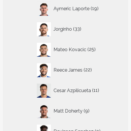
19
Aymeric Laporte
19
producten
33
Jorginho
33
producten
25
Mateo Kovacic
25
producten
22
Reece James
22
producten
11
Cesar Azpilicueta
11
producten
9
Matt Doherty
9
producten
9