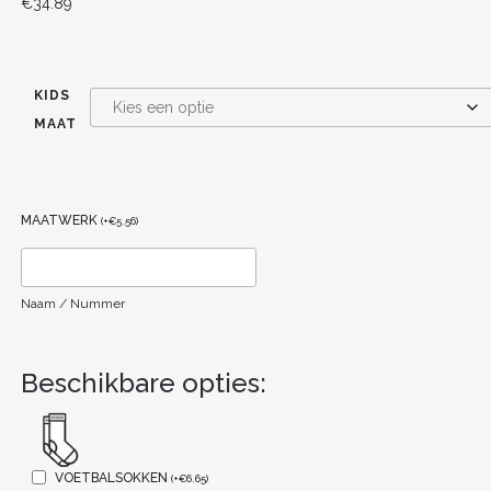
€
34.89
KIDS
MAAT
MAATWERK
(
+
€
5.56
)
Naam / Nummer
Beschikbare opties:
VOETBALSOKKEN
(
+
€
6.65
)