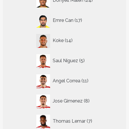
Donyell Malen
24
producten
17
Emre Can
17
producten
14
Koke
14
producten
5
Saul Niguez
5
producten
11
Angel Correa
11
producten
8
Jose Gimenez
8
producten
7
Thomas Lemar
7
producten