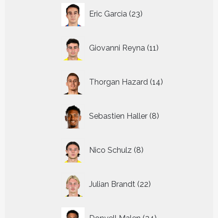
23
Eric Garcia
23
producten
11
Giovanni Reyna
11
producten
14
Thorgan Hazard
14
producten
8
Sebastien Haller
8
producten
8
Nico Schulz
8
producten
22
Julian Brandt
22
producten
24