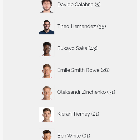
5
Davide Calabria
5
producten
35
Theo Hernandez
35
producten
43
Bukayo Saka
43
producten
28
Emile Smith Rowe
28
producten
31
Oleksandr Zinchenko
31
producten
21
Kieran Tierney
21
producten
31
Ben White
31
producten