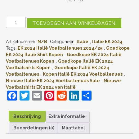
KIDS
TOEVOEGEN AAN WINKELWAGEN
ITALIË
GIACOMO
RASPADORI
Artikelnummer:
N/B
Categorieën:
Italië
,
Italië EK 2024
#11
THUISSHIRT
Tags:
EK 2024 Italië Voetbaltenues 2024/25
,
Goedkope
EK
EK 2024 Italië Shirt Kopen
,
Goedkope EK 2024 Italië
2024
Voetbaltenues Kopen
,
Goedkope Italië EK 2024
VOETBALSHIRTS
Voetbalshirts Kopen
,
Goedkope Italië EK 2024
KORTE
Voetbaltenues
,
Kopen Italië EK 2024 Voetbaltenues
,
MOUW
Nieuwe Italië EK 2024 Voetbaltenues Sale
,
Nieuwe
(+
KORTE
Voetbalshirts EK 2024 van Italië
BROEKEN)
F
T
E
Pi
R
Li
D
AANTAL
a
w
m
nt
e
n
el
c
itt
ai
er
d
k
e
Beschrijving
Extra informatie
e
er
l
e
di
e
n
Beoordelingen (0)
Maattabel
b
st
t
dI