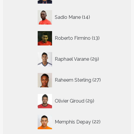
14
Sadio Mane
14
producten
13
Roberto Firmino
13
producten
29
Raphael Varane
29
producten
27
Raheem Sterling
27
producten
29
Olivier Giroud
29
producten
22
Memphis Depay
22
producten