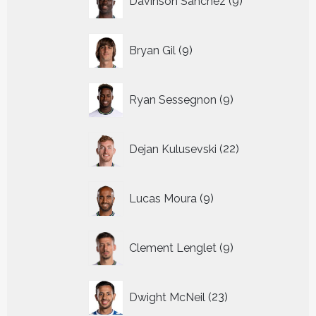
Davinson Sanchez
9
producten
9
Bryan Gil
9
producten
9
Ryan Sessegnon
9
producten
22
Dejan Kulusevski
22
producten
9
Lucas Moura
9
producten
9
Clement Lenglet
9
producten
23
Dwight McNeil
23
producten