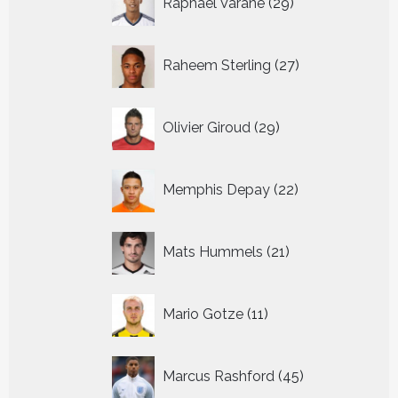
Raphael Varane
29
producten
27
Raheem Sterling
27
producten
29
Olivier Giroud
29
producten
22
Memphis Depay
22
producten
21
Mats Hummels
21
producten
11
Mario Gotze
11
producten
45
Marcus Rashford
45
producten