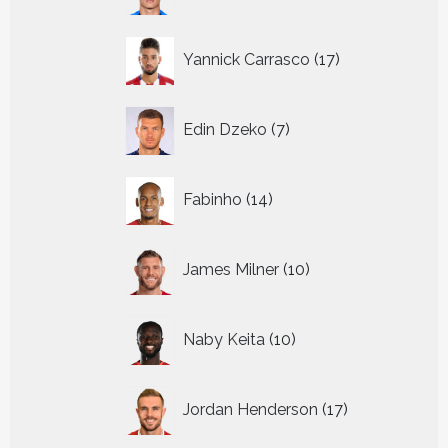
producten
17
Yannick Carrasco
17
producten
7
Edin Dzeko
7
producten
14
Fabinho
14
producten
10
James Milner
10
producten
10
Naby Keita
10
producten
17
Jordan Henderson
17
producten