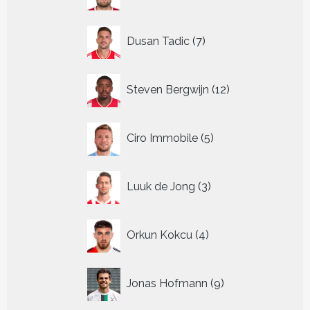
producten
7
Dusan Tadic
7
producten
12
Steven Bergwijn
12
producten
5
Ciro Immobile
5
producten
3
Luuk de Jong
3
producten
4
Orkun Kokcu
4
producten
9
Jonas Hofmann
9
producten