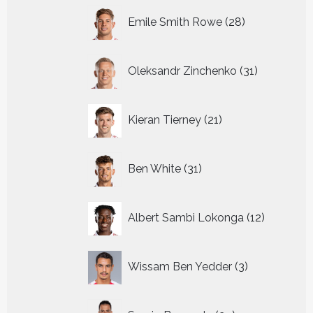
28
Emile Smith Rowe
28
producten
31
Oleksandr Zinchenko
31
producten
21
Kieran Tierney
21
producten
31
Ben White
31
producten
12
Albert Sambi Lokonga
12
producte
3
Wissam Ben Yedder
3
producten
29