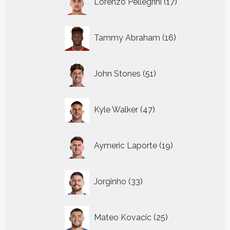
Lorenzo Pellegrini
17
producten
16
Tammy Abraham
16
producten
51
John Stones
51
producten
47
Kyle Walker
47
producten
19
Aymeric Laporte
19
producten
33
Jorginho
33
producten
25
Mateo Kovacic
25
producten