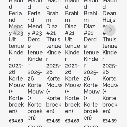
Madri
Madri
Madri
Madri
Madri
Madri
Ma
d
d
d
d
d
d
d
Ferla
Ferla
Brahi
Brahi
Brahi
Dean
D
nd
nd
m
m
m
Huijs
Hu
Mend
Mend
Diaz
Diaz
Diaz
en
e
y #23
y #23
#21
#21
#21
#24
#
Uit
Derd
Thuis
Uit
Derd
Thuis
Ui
tenue
e
tenue
tenue
e
tenue
t
Kinde
tenue
Kinde
Kinde
tenue
Kinde
Ki
r
Kinde
r
r
Kinde
r
r
2025-
r
2025-
2025-
r
2025-
20
26
2025-
26
26
2025-
26
2
Korte
26
Korte
Korte
26
Korte
Ko
Mouw
Korte
Mouw
Mouw
Korte
Mouw
M
(+
Mouw
(+
(+
Mouw
(+
(+
Korte
(+
Korte
Korte
(+
Korte
Ko
broek
Korte
broek
broek
Korte
broek
b
en)
broek
en)
en)
broek
en)
en
en)
en)
€
34.69
€
34.69
€
34.69
€
34.69
€
3