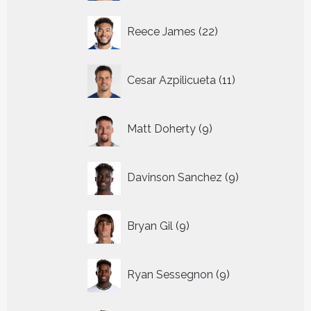
22
Reece James
22
producten
11
Cesar Azpilicueta
11
producten
9
Matt Doherty
9
producten
9
Davinson Sanchez
9
producten
9
Bryan Gil
9
producten
9
Ryan Sessegnon
9
producten