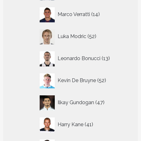
14
Marco Verratti
14
producten
52
Luka Modric
52
producten
13
Leonardo Bonucci
13
producten
52
Kevin De Bruyne
52
producten
47
Ilkay Gundogan
47
producten
41
Harry Kane
41
producten