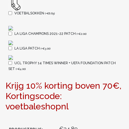
VOETBALSOKKEN
(
+
€
6.65
)
LA LIGA CHAMPIONS 2021-22 PATCH
(
+
€
2.00
)
LA LIGA PATCH
(
+
€
3.00
)
UCL TROPHY 14 TIMES WINNER + UEFA FOUNDATION PATCH
SET
(
+
€
4.00
)
Krijg 10% korting boven 70€,
Kortingscode:
voetbaleshopnl
€34.89