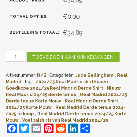
PRODUCTPRIJS:
€0.00
TOTAAL OPTIES:
€34.89
BESTELLING TOTAAL:
KIDS
TOEVOEGEN AAN WINKELWAGEN
REAL
MADRID
JUDE
Artikelnummer:
N/B
Categorieën:
Jude Bellingham
,
Real
BELLINGHAM
#5
Madrid
Tags:
2024/25 Real Madrid shirt kopen
,
DERDE
Goedkope 2024/25 Real Madrid Derde Shirt
,
Nieuw
SHIRT
Real Madrid 24/25 derde tenue
,
Real Madrid 2024/25
2024-
Derde tenue Korte Mouw
,
Real Madrid Derde Shirt
2025
2024/25 Korte Mouw
,
Real Madrid Derde tenue 2024-
KORTE
2025 te koop
,
Real Madrid Derde tenue 2024/25 Korte
MOUW
(+
Mouw
,
Voetbalshirts van Real Madrid 2024/25
KORTE
F
T
E
Pi
R
Li
D
BROEKEN)
VOORDELIG