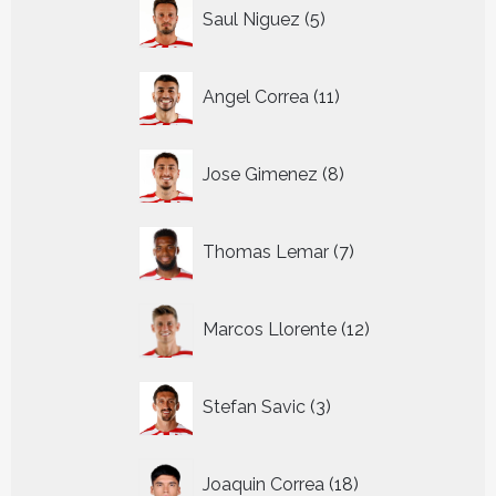
5
Saul Niguez
5
producten
11
Angel Correa
11
producten
8
Jose Gimenez
8
producten
7
Thomas Lemar
7
producten
12
Marcos Llorente
12
producten
3
Stefan Savic
3
producten
18
Joaquin Correa
18