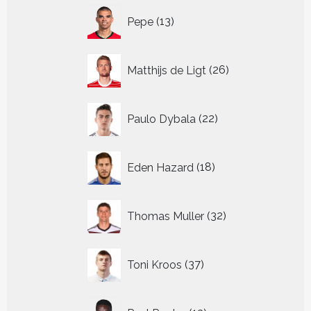
13
Pepe
13
producten
26
Matthijs de Ligt
26
producten
22
Paulo Dybala
22
producten
18
Eden Hazard
18
producten
32
Thomas Muller
32
producten
37
Toni Kroos
37
producten
13