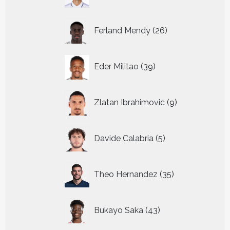
producten
26
Ferland Mendy
26
producten
39
Eder Militao
39
producten
9
Zlatan Ibrahimovic
9
producten
5
Davide Calabria
5
producten
35
Theo Hernandez
35
producten
43
Bukayo Saka
43
producten