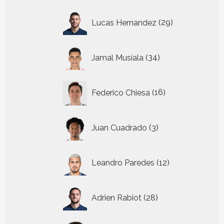
29
Lucas Hernandez
29
producten
34
Jamal Musiala
34
producten
16
Federico Chiesa
16
producten
3
Juan Cuadrado
3
producten
12
Leandro Paredes
12
producten
28
Adrien Rabiot
28
producten