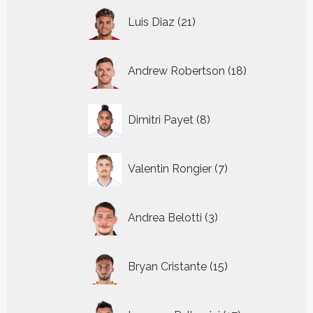
21
Luis Diaz
21
producten
18
Andrew Robertson
18
producten
8
Dimitri Payet
8
producten
7
Valentin Rongier
7
producten
3
Andrea Belotti
3
producten
15
Bryan Cristante
15
producten
17