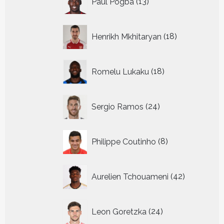
Paul Pogba
13
producten
18
Henrikh Mkhitaryan
18
producten
18
Romelu Lukaku
18
producten
24
Sergio Ramos
24
producten
8
Philippe Coutinho
8
producten
42
Aurelien Tchouameni
42
producten
24
Leon Goretzka
24
producten