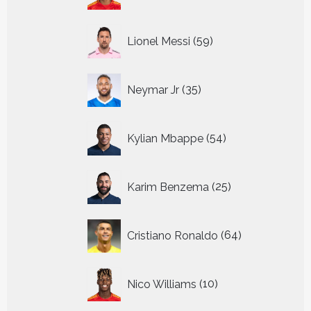
59
Lionel Messi
59
producten
35
Neymar Jr
35
producten
54
Kylian Mbappe
54
producten
25
Karim Benzema
25
producten
64
Cristiano Ronaldo
64
producten
10
Nico Williams
10
producten