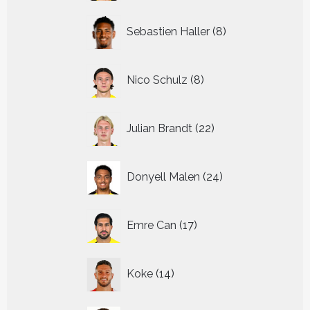
8
Sebastien Haller
8
producten
8
Nico Schulz
8
producten
22
Julian Brandt
22
producten
24
Donyell Malen
24
producten
17
Emre Can
17
producten
14
Koke
14
producten