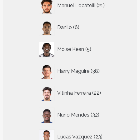
21
Manuel Locatelli
21
producten
6
Danilo
6
producten
5
Moise Kean
5
producten
38
Harry Maguire
38
producten
22
Vitinha Ferreira
22
producten
32
Nuno Mendes
32
producten
23
Lucas Vazquez
23