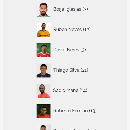
3
Borja Iglesias
3
producten
12
Ruben Neves
12
producten
3
David Neres
3
producten
21
Thiago Silva
21
producten
14
Sadio Mane
14
producten
13
Roberto Firmino
13
producten
29