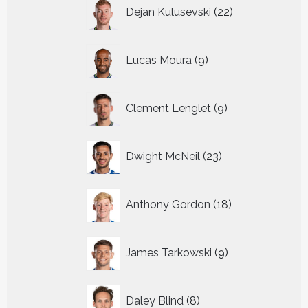
22
Dejan Kulusevski
22
producten
9
Lucas Moura
9
producten
9
Clement Lenglet
9
producten
23
Dwight McNeil
23
producten
18
Anthony Gordon
18
producten
9
James Tarkowski
9
producten
8
Daley Blind
8