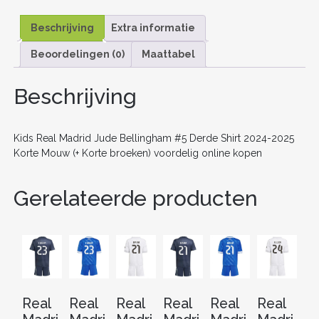
a
w
m
nt
e
n
el
ONLINE
c
itt
ai
er
d
k
e
KOPEN
Beschrijving
Extra informatie
AANTAL
e
er
l
e
di
e
n
Beoordelingen (0)
Maattabel
b
st
t
dI
o
n
Beschrijving
o
k
Kids Real Madrid Jude Bellingham #5 Derde Shirt 2024-2025
Korte Mouw (+ Korte broeken) voordelig online kopen
Gerelateerde producten
Real
Real
Real
Real
Real
Real
Re