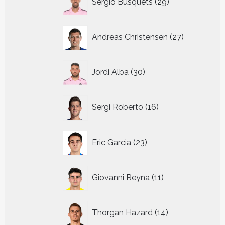
Sergio Busquets
29
producten
27
Andreas Christensen
27
producten
30
Jordi Alba
30
producten
16
Sergi Roberto
16
producten
23
Eric Garcia
23
producten
11
Giovanni Reyna
11
producten
14
Thorgan Hazard
14
producten