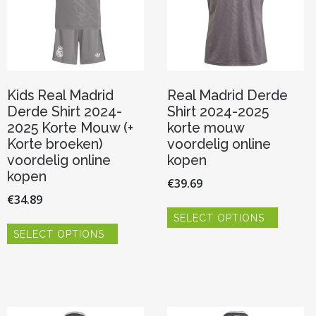
Kids Real Madrid
Real Madrid Derde
Derde Shirt 2024-
Shirt 2024-2025
2025 Korte Mouw (+
korte mouw
Korte broeken)
voordelig online
voordelig online
kopen
kopen
€
39.69
€
34.89
Dit
SELECT OPTIONS
product
Dit
heeft
SELECT OPTIONS
product
meerde
heeft
variaties.
meerdere
Deze
variaties.
optie
Deze
kan
optie