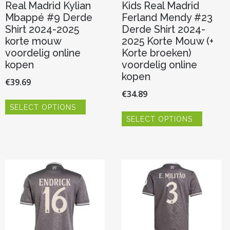
Real Madrid Kylian
Kids Real Madrid
Mbappé #9 Derde
Ferland Mendy #23
Shirt 2024-2025
Derde Shirt 2024-
korte mouw
2025 Korte Mouw (+
voordelig online
Korte broeken)
kopen
voordelig online
kopen
€
39.69
€
34.89
Dit
SELECT OPTIONS
product
Dit
heeft
SELECT OPTIONS
product
meerdere
heeft
variaties.
meerde
Deze
variaties.
optie
Deze
kan
optie
gekozen
kan
worden
gekoze
op
worden
de
op
productpagina
de