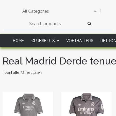
Skip
to
|
content
HOME
CLUBSHIRTS
VOETBALLERS
RETRO 
Real Madrid Derde tenue
Gesorteerd
Toont alle 32 resultaten
op
nieuwste