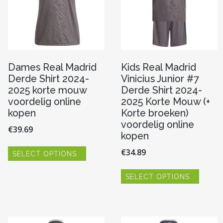
Dames Real Madrid
Kids Real Madrid
Derde Shirt 2024-
Vinicius Junior #7
2025 korte mouw
Derde Shirt 2024-
voordelig online
2025 Korte Mouw (+
kopen
Korte broeken)
voordelig online
€
39.69
kopen
Dit
€
34.89
SELECT OPTIONS
product
heeft
Dit
re
meerdere
SELECT OPTIONS
produc
variaties.
heeft
Deze
meerde
optie
variaties
kan
Deze