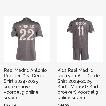
meerdere
heeft
variaties.
re
meerde
Deze
variaties
optie
Deze
kan
optie
gekozen
kan
worden
n
gekoze
op
worde
de
op
productpagina
de
pagina
produc
Real Madrid Antonio
Kids Real Madrid
Rüdiger #22 Derde
Rodrygo #11 Derde
Shirt 2024-2025
Shirt 2024-2025
korte mouw
Korte Mouw (+ Korte
voordelig online
broeken) voordelig
kopen
online kopen
€
39.69
€
34.89