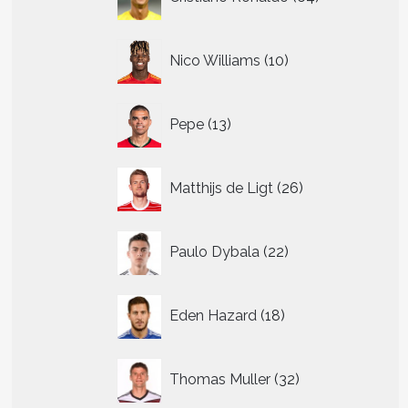
producten
tpagina
10
Nico Williams
10
producten
13
Pepe
13
producten
26
Matthijs de Ligt
26
producten
22
Paulo Dybala
22
producten
t
18
Eden Hazard
18
re
producten
.
32
Thomas Muller
32
producten