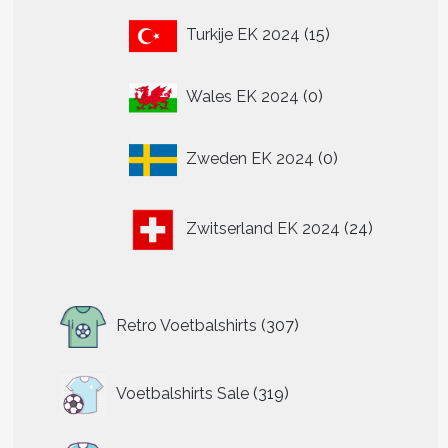
15
Turkije EK 2024
15
producten
0
Wales EK 2024
0
producten
0
t
Zweden EK 2024
0
producten
re
24
.
Zwitserland EK 2024
24
producten
n
307
n
Retro Voetbalshirts
307
producten
319
tpagina
Voetbalshirts Sale
319
producten