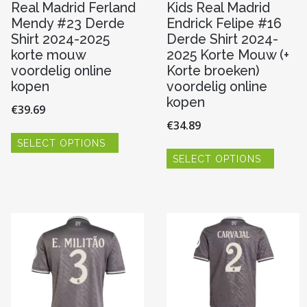
Real Madrid Ferland
Kids Real Madrid
Mendy #23 Derde
Endrick Felipe #16
Shirt 2024-2025
Derde Shirt 2024-
korte mouw
2025 Korte Mouw (+
voordelig online
Korte broeken)
kopen
voordelig online
kopen
€
39.69
€
34.89
Dit
SELECT OPTIONS
product
Dit
heeft
SELECT OPTIONS
produc
meerdere
heeft
variaties.
re
meerde
Deze
variaties
optie
Deze
kan
optie
gekozen
kan
worden
n
gekoze
op
worde
de
op
productpagina
de