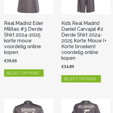
pagina
produc
Real Madrid Eder
Kids Real Madrid
Militao #3 Derde
Daniel Carvajal #2
Shirt 2024-2025
Derde Shirt 2024-
korte mouw
2025 Korte Mouw (+
voordelig online
Korte broeken)
kopen
voordelig online
kopen
€
39.69
€
34.89
Dit
SELECT OPTIONS
product
Dit
heeft
SELECT OPTIONS
produc
meerdere
heeft
variaties.
re
meerde
Deze
variaties
optie
Deze
kan
optie
gekozen
kan