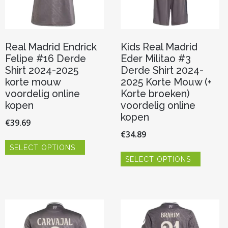
product
Real Madrid Endrick
Kids Real Madrid
Felipe #16 Derde
Eder Militao #3
Shirt 2024-2025
Derde Shirt 2024-
korte mouw
2025 Korte Mouw (+
voordelig online
Korte broeken)
kopen
voordelig online
kopen
€
39.69
€
34.89
Dit
SELECT OPTIONS
product
Dit
heeft
SELECT OPTIONS
product
meerdere
heeft
variaties.
meerde
Deze
variaties.
optie
Deze
kan
optie
gekozen
kan