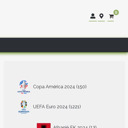
0
150
Copa América 2024
150
producten
1221
UEFA Euro 2024
1221
producten
13
Albanië EK 2024
13