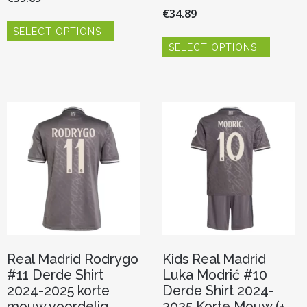
€
34.89
Dit
SELECT OPTIONS
product
Dit
heeft
SELECT OPTIONS
product
meerdere
heeft
variaties.
meerde
Deze
variaties.
optie
Deze
kan
optie
gekozen
kan
worden
gekoze
op
worden
de
op
productpagina
de
product
Real Madrid Rodrygo
Kids Real Madrid
#11 Derde Shirt
Luka Modrić #10
2024-2025 korte
Derde Shirt 2024-
mouw voordelig
2025 Korte Mouw (+