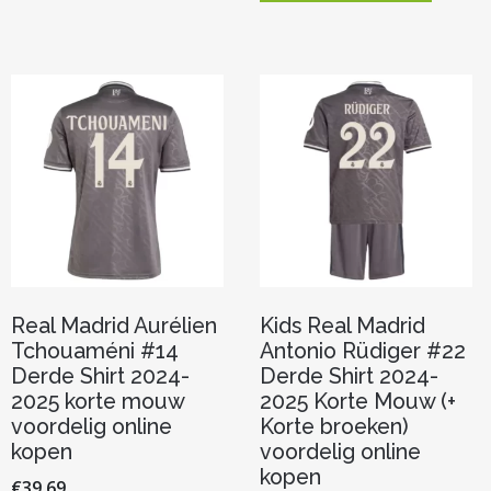
variaties.
heeft
Deze
meerde
optie
variaties.
kan
Deze
gekozen
optie
worden
kan
op
gekoze
de
worden
productpagina
op
de
product
Real Madrid Aurélien
Kids Real Madrid
Tchouaméni #14
Antonio Rüdiger #22
Derde Shirt 2024-
Derde Shirt 2024-
2025 korte mouw
2025 Korte Mouw (+
voordelig online
Korte broeken)
kopen
voordelig online
kopen
€
39.69