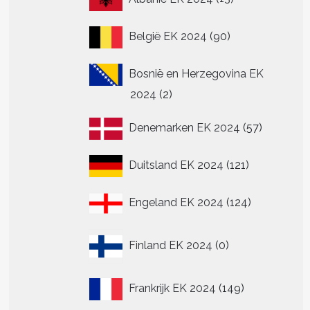
producten
90
België EK 2024
90
producten
Bosnië en Herzegovina EK
2
2024
2
producten
57
Denemarken EK 2024
57
producte
121
Duitsland EK 2024
121
producten
124
Engeland EK 2024
124
producten
0
Finland EK 2024
0
t
producten
re
149
Frankrijk EK 2024
149
.
producten