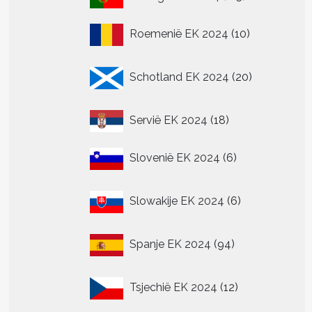
producten
10
Roemenië EK 2024
10
t
producten
re
20
Schotland EK 2024
20
.
producten
18
Servië EK 2024
18
producten
n
n
6
Slovenië EK 2024
6
producten
6
tpagina
Slowakije EK 2024
6
producten
94
Spanje EK 2024
94
producten
12
Tsjechië EK 2024
12
producten