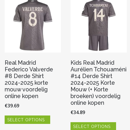
n
gekozen
optie
worden
kan
op
gekoze
de
worde
pagina
productpagina
op
de
produc
Real Madrid
Kids Real Madrid
Federico Valverde
Aurélien Tchouaméni
#8 Derde Shirt
#14 Derde Shirt
2024-2025 korte
2024-2025 Korte
mouw voordelig
Mouw (+ Korte
online kopen
broeken) voordelig
online kopen
€
39.69
€
34.89
Dit
SELECT OPTIONS
product
Dit
heeft
SELECT OPTIONS
produc