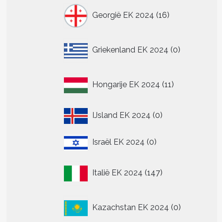
16
Georgië EK 2024
16
producten
n
n
0
Griekenland EK 2024
0
producten
tpagina
11
Hongarije EK 2024
11
producten
0
IJsland EK 2024
0
producten
0
Israël EK 2024
0
producten
147
Italië EK 2024
147
producten
0
Kazachstan EK 2024
0
producten
t