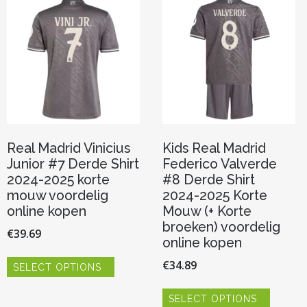
gekoze
kan
worden
gekozen
op
worden
de
op
product
de
productpagina
Real Madrid Vinicius
Kids Real Madrid
Junior #7 Derde Shirt
Federico Valverde
2024-2025 korte
#8 Derde Shirt
mouw voordelig
2024-2025 Korte
online kopen
Mouw (+ Korte
broeken) voordelig
€
39.69
online kopen
Dit
€
34.89
SELECT OPTIONS
product
heeft
Dit
meerdere
SELECT OPTIONS
product