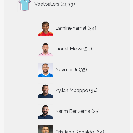
4539
Voetballers
4539
producten
34
Lamine Yamal
34
producten
59
Lionel Messi
59
producten
35
t
Neymar Jr
35
producten
re
54
.
Kylian Mbappe
54
producten
25
Karim Benzema
25
n
producten
n
64
Cristiano Ronaldo
64