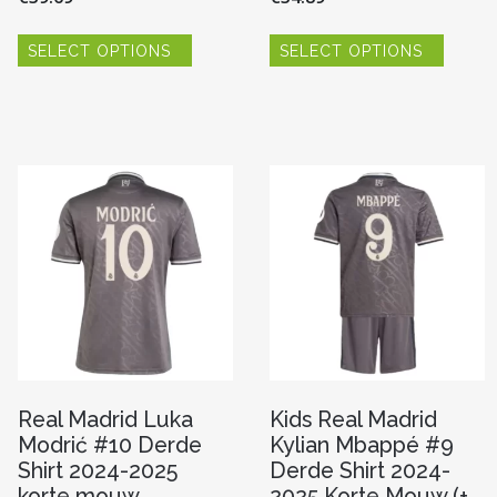
Dit
Dit
SELECT OPTIONS
SELECT OPTIONS
product
produc
heeft
heeft
meerdere
meerde
variaties.
variaties
re
Deze
Deze
optie
optie
kan
kan
gekozen
gekoze
worden
worde
n
op
op
de
de
productpagina
produc
pagina
Real Madrid Luka
Kids Real Madrid
Modrić #10 Derde
Kylian Mbappé #9
Shirt 2024-2025
Derde Shirt 2024-
korte mouw
2025 Korte Mouw (+