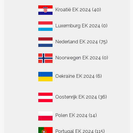
40
Kroatië EK 2024
40
re
producten
.
0
Luxemburg EK 2024
0
producten
75
n
Nederland EK 2024
75
n
producten
0
Noorwegen EK 2024
0
producten
tpagina
6
Oekraïne EK 2024
6
producten
36
Oostenrijk EK 2024
36
producten
14
Polen EK 2024
14
producten
115
Portugal EK 2024
115