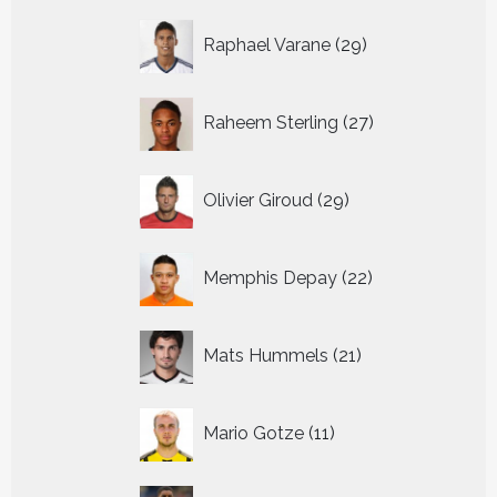
29
Raphael Varane
29
producten
27
Raheem Sterling
27
producten
29
Olivier Giroud
29
producten
22
Memphis Depay
22
producten
21
Mats Hummels
21
producten
11
Mario Gotze
11
producten
45