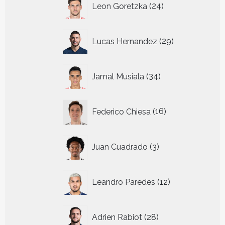
Leon Goretzka
24
producten
29
Lucas Hernandez
29
producten
34
Jamal Musiala
34
producten
16
Federico Chiesa
16
producten
3
Juan Cuadrado
3
producten
12
Leandro Paredes
12
producten
28
Adrien Rabiot
28
producten