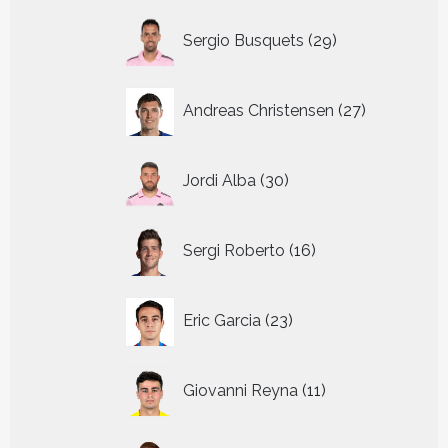
29
Sergio Busquets
29
producten
27
Andreas Christensen
27
producten
30
Jordi Alba
30
producten
16
Sergi Roberto
16
producten
23
Eric Garcia
23
producten
11
Giovanni Reyna
11
producten
14