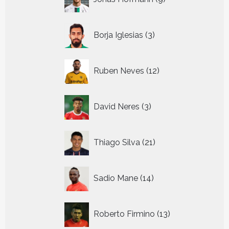
producten
3
Borja Iglesias
3
producten
12
Ruben Neves
12
producten
3
David Neres
3
producten
21
Thiago Silva
21
producten
14
Sadio Mane
14
producten
13
Roberto Firmino
13
producten