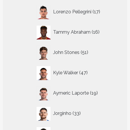
17
Lorenzo Pellegrini
17
producten
16
Tammy Abraham
16
producten
51
John Stones
51
producten
47
Kyle Walker
47
producten
19
Aymeric Laporte
19
producten
33
Jorginho
33
producten
25