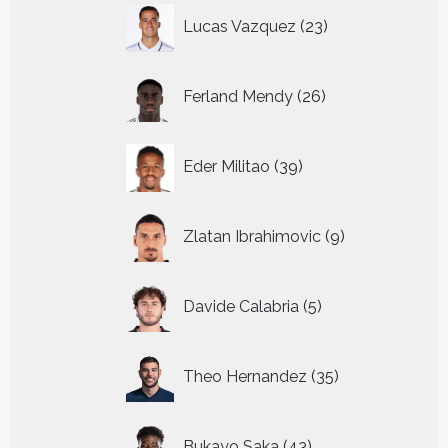
23
Lucas Vazquez
23
producten
26
Ferland Mendy
26
producten
39
Eder Militao
39
producten
9
Zlatan Ibrahimovic
9
producten
5
Davide Calabria
5
producten
35
Theo Hernandez
35
producten
43
Bukayo Saka
43