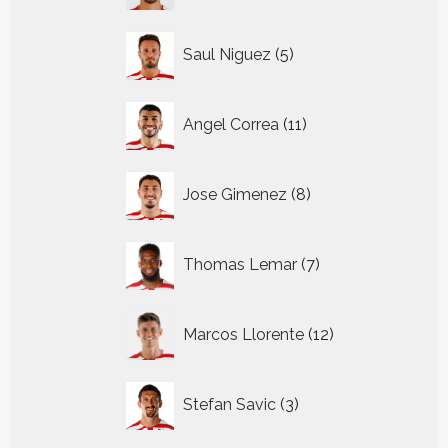
5
Saul Niguez
5
producten
11
Angel Correa
11
producten
8
Jose Gimenez
8
producten
7
Thomas Lemar
7
producten
12
Marcos Llorente
12
producten
3
Stefan Savic
3
producten