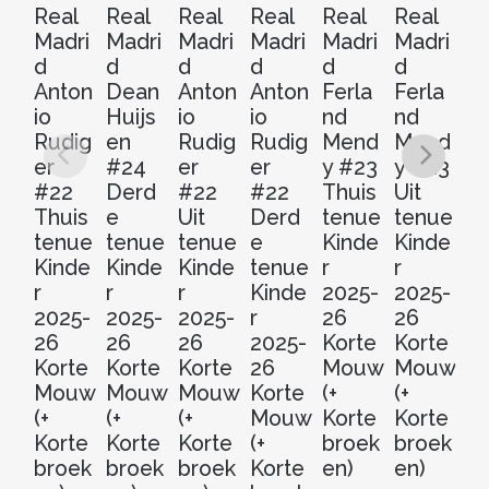
Real
Real
Real
Real
Real
Real
Re
Madri
Madri
Madri
Madri
Madri
Madri
Ma
d
d
d
d
d
d
d
Anton
Dean
Anton
Anton
Ferla
Ferla
Fe
io
Huijs
io
io
nd
nd
n
Rudig
en
Rudig
Rudig
Mend
Mend
M
er
#24
er
er
y #23
y #23
y 
#22
Derd
#22
#22
Thuis
Uit
D
Thuis
e
Uit
Derd
tenue
tenue
e
tenue
tenue
tenue
e
Kinde
Kinde
t
Kinde
Kinde
Kinde
tenue
r
r
Ki
r
r
r
Kinde
2025-
2025-
r
2025-
2025-
2025-
r
26
26
20
26
26
26
2025-
Korte
Korte
2
Korte
Korte
Korte
26
Mouw
Mouw
Ko
Mouw
Mouw
Mouw
Korte
(+
(+
M
(+
(+
(+
Mouw
Korte
Korte
(+
Korte
Korte
Korte
(+
broek
broek
Ko
broek
broek
broek
Korte
en)
en)
b