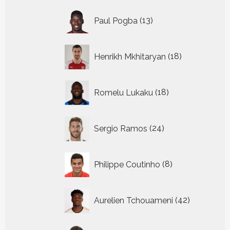
13
Paul Pogba
13
producten
18
Henrikh Mkhitaryan
18
producten
18
Romelu Lukaku
18
producten
24
Sergio Ramos
24
producten
8
Philippe Coutinho
8
producten
42
Aurelien Tchouameni
42
producten
24