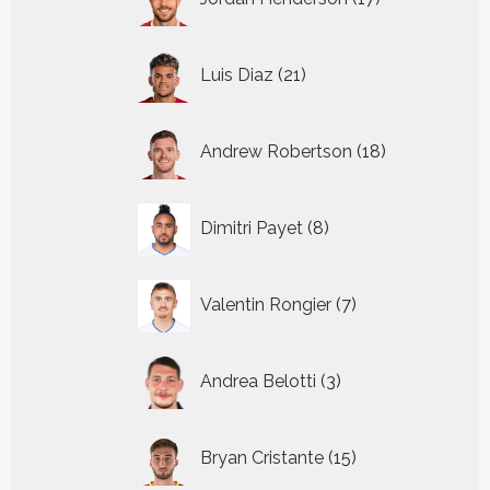
producten
21
Luis Diaz
21
producten
18
Andrew Robertson
18
producten
8
Dimitri Payet
8
producten
7
Valentin Rongier
7
producten
3
Andrea Belotti
3
producten
15
Bryan Cristante
15
producten