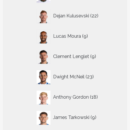
22
Dejan Kulusevski
22
producten
9
Lucas Moura
9
producten
9
Clement Lenglet
9
producten
23
Dwight McNeil
23
producten
18
Anthony Gordon
18
producten
9
James Tarkowski
9
producten