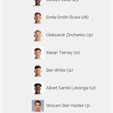
producten
28
Emile Smith Rowe
28
producten
31
Oleksandr Zinchenko
31
producten
21
Kieran Tierney
21
producten
31
Ben White
31
producten
12
Albert Sambi Lokonga
12
producte
3
Wissam Ben Yedder
3
producten