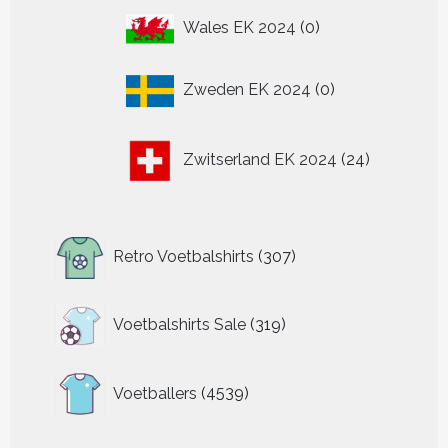
0
Wales EK 2024
0
producten
0
Zweden EK 2024
0
producten
24
Zwitserland EK 2024
24
producten
307
Retro Voetbalshirts
307
producten
319
Voetbalshirts Sale
319
producten
4539
Voetballers
4539
producten