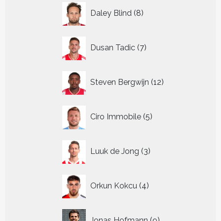
8
Daley Blind
8
producten
7
Dusan Tadic
7
producten
12
Steven Bergwijn
12
producten
5
Ciro Immobile
5
producten
3
Luuk de Jong
3
producten
4
Orkun Kokcu
4
producten
9
Jonas Hofmann
9