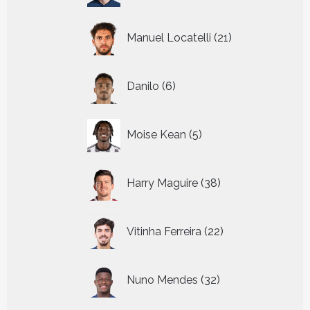
21
Manuel Locatelli
21
producten
6
Danilo
6
producten
5
Moise Kean
5
producten
38
Harry Maguire
38
producten
22
Vitinha Ferreira
22
producten
32
Nuno Mendes
32
producten