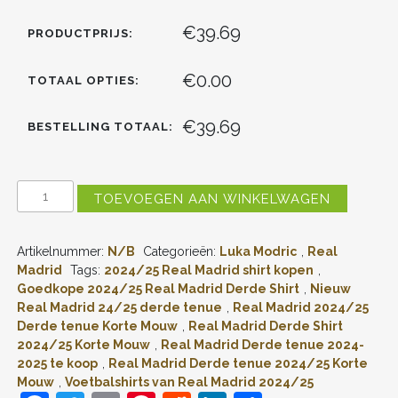
€39.69
PRODUCTPRIJS:
€0.00
TOTAAL OPTIES:
€39.69
BESTELLING TOTAAL:
REAL
TOEVOEGEN AAN WINKELWAGEN
MADRID
LUKA
MODRIĆ
Artikelnummer:
N/B
Categorieën:
Luka Modric
,
Real
#10
DERDE
Madrid
Tags:
2024/25 Real Madrid shirt kopen
,
SHIRT
Goedkope 2024/25 Real Madrid Derde Shirt
,
Nieuw
2024-
Real Madrid 24/25 derde tenue
,
Real Madrid 2024/25
2025
Derde tenue Korte Mouw
,
Real Madrid Derde Shirt
KORTE
2024/25 Korte Mouw
,
Real Madrid Derde tenue 2024-
MOUW
2025 te koop
,
Real Madrid Derde tenue 2024/25 Korte
VOORDELIG
ONLINE
Mouw
,
Voetbalshirts van Real Madrid 2024/25
KOPEN