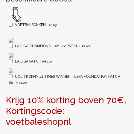
VOETBALSOKKEN
(
+
€
6.65
)
LA LIGA CHAMPIONS 2021-22 PATCH
(
+
€
2.00
)
LA LIGA PATCH
(
+
€
3.00
)
UCL TROPHY 14 TIMES WINNER + UEFA FOUNDATION PATCH
SET
(
+
€
4.00
)
Krijg 10% korting boven 70€,
Kortingscode:
voetbaleshopnl