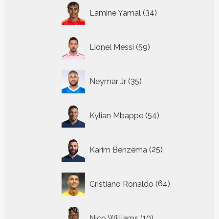
34
Lamine Yamal
34
producten
59
Lionel Messi
59
producten
35
Neymar Jr
35
producten
54
Kylian Mbappe
54
producten
25
Karim Benzema
25
producten
64
Cristiano Ronaldo
64
producten
10
Nico Williams
10