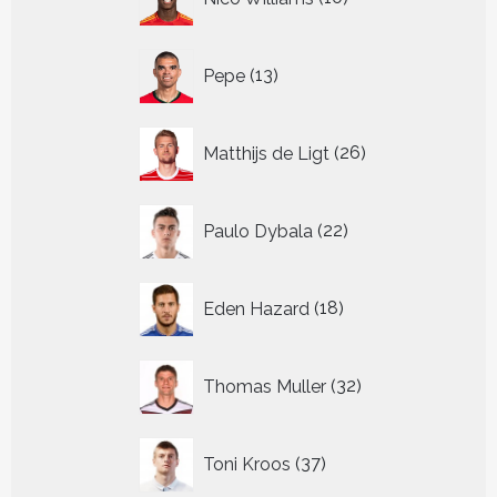
producten
13
Pepe
13
producten
26
Matthijs de Ligt
26
producten
22
Paulo Dybala
22
producten
18
Eden Hazard
18
producten
32
Thomas Muller
32
producten
37
Toni Kroos
37
producten