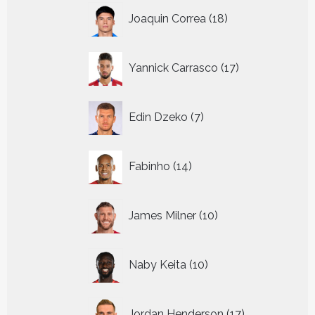
18
Joaquin Correa
18
producten
17
Yannick Carrasco
17
producten
7
Edin Dzeko
7
producten
14
Fabinho
14
producten
10
James Milner
10
producten
10
Naby Keita
10
producten
17
Jordan Henderson
17