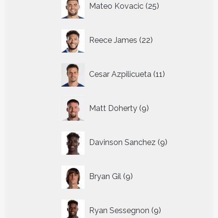
Mateo Kovacic
25
producten
22
Reece James
22
producten
11
Cesar Azpilicueta
11
producten
9
Matt Doherty
9
producten
9
Davinson Sanchez
9
producten
9
Bryan Gil
9
producten
9
Ryan Sessegnon
9
producten