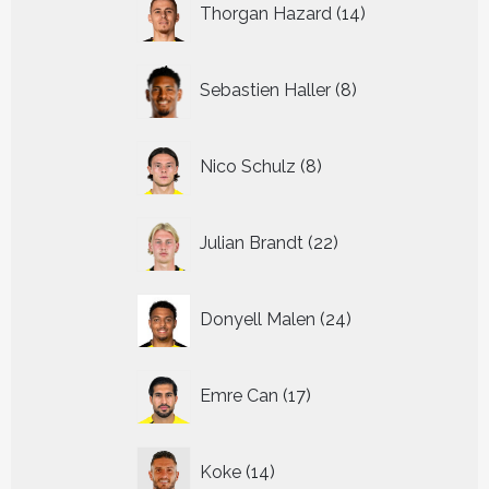
Thorgan Hazard
14
producten
8
Sebastien Haller
8
producten
8
Nico Schulz
8
producten
22
Julian Brandt
22
producten
24
Donyell Malen
24
producten
17
Emre Can
17
producten
14
Koke
14
producten