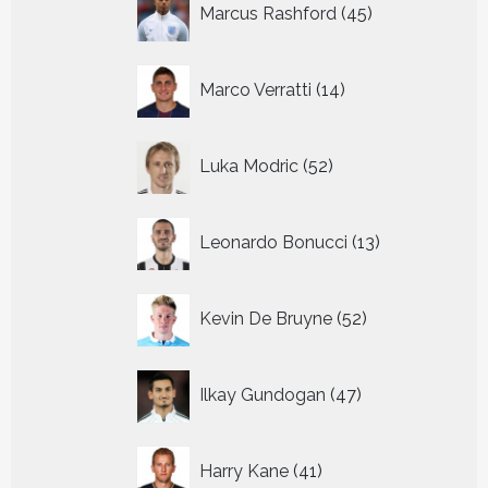
Marcus Rashford
45
producten
14
Marco Verratti
14
producten
52
Luka Modric
52
producten
13
Leonardo Bonucci
13
producten
52
Kevin De Bruyne
52
producten
47
Ilkay Gundogan
47
producten
41
Harry Kane
41
producten