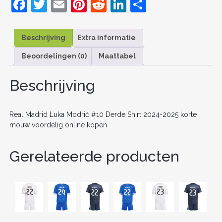
F
T
E
Pi
R
Li
D
AANTAL
a
w
m
nt
e
n
el
c
itt
ai
er
d
k
e
Beschrijving
Extra informatie
e
er
l
e
di
e
n
Beoordelingen (0)
Maattabel
b
st
t
dI
o
n
Beschrijving
o
k
Real Madrid Luka Modrić #10 Derde Shirt 2024-2025 korte
mouw voordelig online kopen
Gerelateerde producten