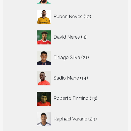
12
Ruben Neves
12
producten
3
David Neres
3
producten
21
Thiago Silva
21
producten
14
Sadio Mane
14
producten
13
Roberto Firmino
13
producten
29
Raphael Varane
29
producten