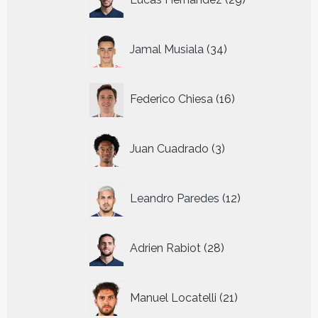
producten
34
Jamal Musiala
34
producten
16
Federico Chiesa
16
producten
3
Juan Cuadrado
3
producten
12
Leandro Paredes
12
producten
28
Adrien Rabiot
28
producten
21
Manuel Locatelli
21
producten