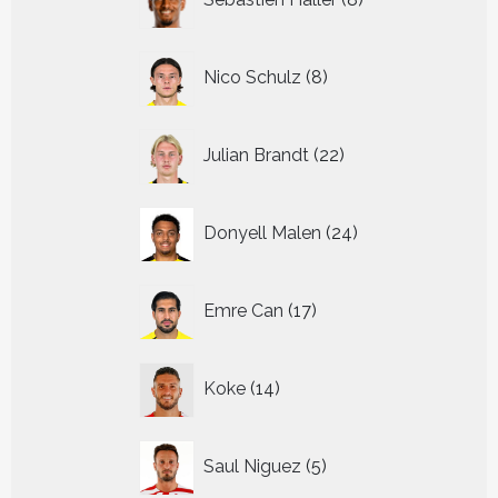
producten
8
Nico Schulz
8
producten
22
Julian Brandt
22
producten
24
Donyell Malen
24
producten
17
Emre Can
17
producten
14
Koke
14
producten
5
Saul Niguez
5
producten