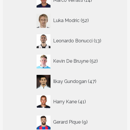
Marco Verratti
14
producten
52
Luka Modric
52
producten
13
Leonardo Bonucci
13
producten
52
Kevin De Bruyne
52
producten
47
Ilkay Gundogan
47
producten
41
Harry Kane
41
producten
9
Gerard Pique
9
producten