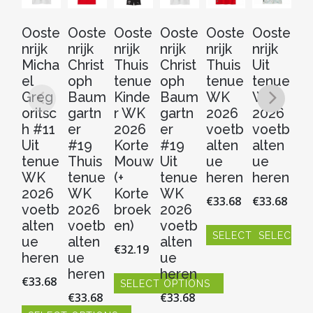
Ooste
Ooste
Ooste
Ooste
Ooste
Ooste
O
nrijk
nrijk
nrijk
nrijk
nrijk
nrijk
nr
Micha
Christ
Thuis
Christ
Thuis
Uit
D
el
oph
tenue
oph
tenue
tenue
Al
Greg
Baum
Kinde
Baum
WK
WK
#8
oritsc
gartn
r WK
gartn
2026
2026
t
h #11
er
2026
er
voetb
voetb
W
Uit
#19
Korte
#19
alten
alten
2
tenue
Thuis
Mouw
Uit
ue
ue
v
WK
tenue
(+
tenue
heren
heren
al
2026
WK
Korte
WK
u
€
33.68
€
33.68
voetb
2026
broek
2026
h
alten
voetb
en)
voetb
€
3
SELECT OPTIONS
SELECT O
ue
alten
alten
€
32.19
Dit
Dit
heren
ue
ue
product
product
S
heren
heren
€
33.68
heeft
heeft
SELECT OPTIONS
Dit
€
33.68
€
33.68
meerdere
meerdere
pr
Dit
variaties.
variaties.