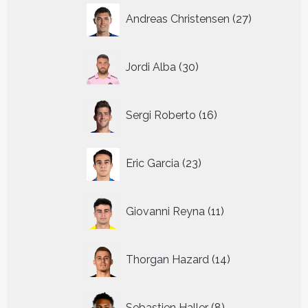
27
Andreas Christensen
27
producten
30
Jordi Alba
30
producten
16
Sergi Roberto
16
producten
23
Eric Garcia
23
producten
11
Giovanni Reyna
11
producten
14
Thorgan Hazard
14
producten
8
Sebastien Haller
8