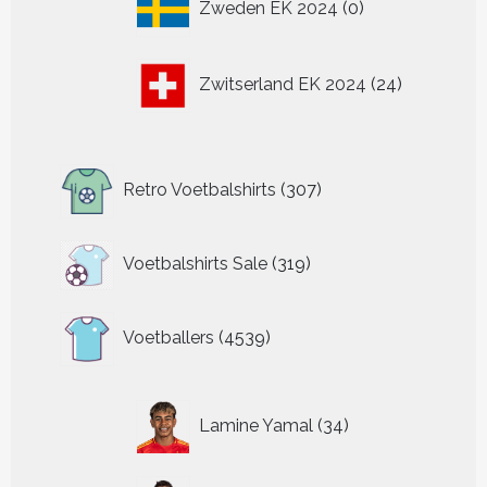
Zweden EK 2024
0
producten
24
Zwitserland EK 2024
24
producten
307
Retro Voetbalshirts
307
producten
319
Voetbalshirts Sale
319
producten
4539
Voetballers
4539
producten
34
Lamine Yamal
34
producten