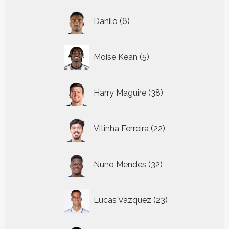
6
Danilo
6
producten
5
Moise Kean
5
producten
38
Harry Maguire
38
producten
22
Vitinha Ferreira
22
producten
32
Nuno Mendes
32
producten
23
Lucas Vazquez
23
producten