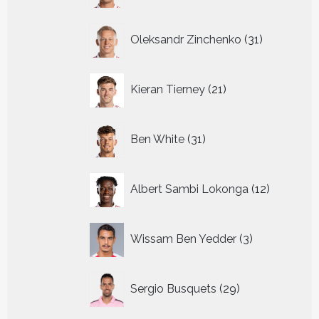
31
Oleksandr Zinchenko
31
producten
21
Kieran Tierney
21
producten
31
Ben White
31
producten
12
Albert Sambi Lokonga
12
producte
3
Wissam Ben Yedder
3
producten
29
Sergio Busquets
29
producten