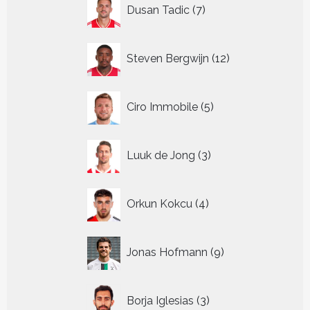
7
Dusan Tadic
7
producten
12
Steven Bergwijn
12
producten
5
Ciro Immobile
5
producten
3
Luuk de Jong
3
producten
4
Orkun Kokcu
4
producten
9
Jonas Hofmann
9
producten
3
Borja Iglesias
3
producten