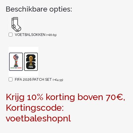
Beschikbare opties:
VOETBALSOKKEN
(
+
€
6.65
)
FIFA 2026 PATCH SET
(
+
€
4.55
)
Krijg 10% korting boven 70€,
Kortingscode:
voetbaleshopnl