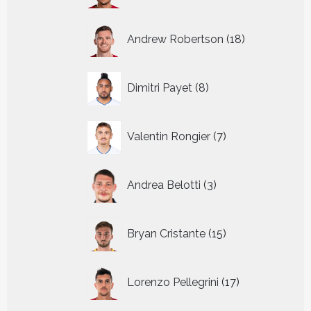
18
Andrew Robertson
18
producten
8
Dimitri Payet
8
producten
7
Valentin Rongier
7
producten
3
Andrea Belotti
3
producten
15
Bryan Cristante
15
producten
17
Lorenzo Pellegrini
17
producten