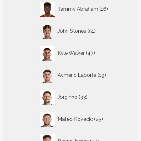
16
Tammy Abraham
16
producten
51
John Stones
51
producten
47
Kyle Walker
47
producten
19
Aymeric Laporte
19
producten
33
Jorginho
33
producten
25
Mateo Kovacic
25
producten
22