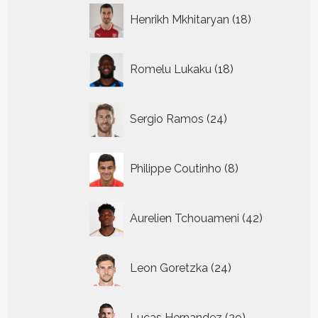
18
Henrikh Mkhitaryan
18
producten
18
Romelu Lukaku
18
producten
24
Sergio Ramos
24
producten
8
Philippe Coutinho
8
producten
42
Aurelien Tchouameni
42
producten
24
Leon Goretzka
24
producten
29
Lucas Hernandez
29