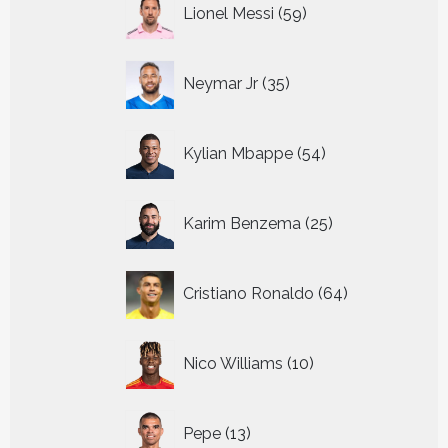
59
Lionel Messi
59
producten
35
Neymar Jr
35
producten
54
Kylian Mbappe
54
producten
25
Karim Benzema
25
producten
64
Cristiano Ronaldo
64
producten
10
Nico Williams
10
producten
13
Pepe
13
producten