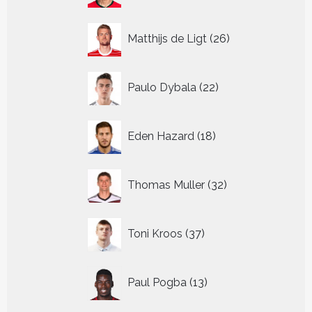
26
Matthijs de Ligt
26
producten
22
Paulo Dybala
22
producten
18
Eden Hazard
18
producten
32
Thomas Muller
32
producten
37
Toni Kroos
37
producten
13
Paul Pogba
13
producten