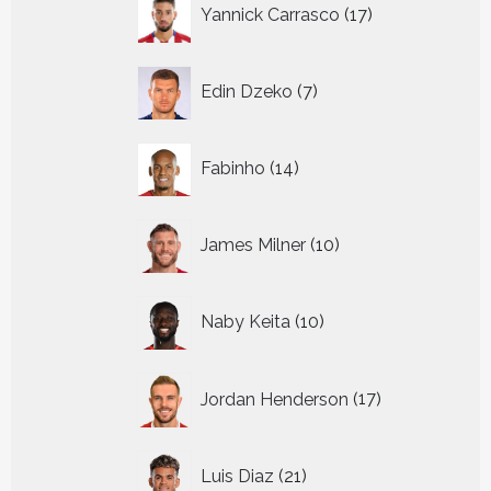
17
Yannick Carrasco
17
producten
7
Edin Dzeko
7
producten
14
Fabinho
14
producten
10
James Milner
10
producten
10
Naby Keita
10
producten
17
Jordan Henderson
17
producten
21
Luis Diaz
21
producten