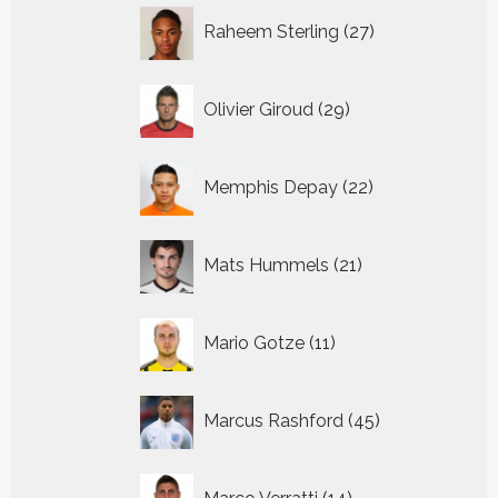
27
Raheem Sterling
27
producten
29
Olivier Giroud
29
producten
22
Memphis Depay
22
producten
21
Mats Hummels
21
producten
11
Mario Gotze
11
producten
45
Marcus Rashford
45
producten
14