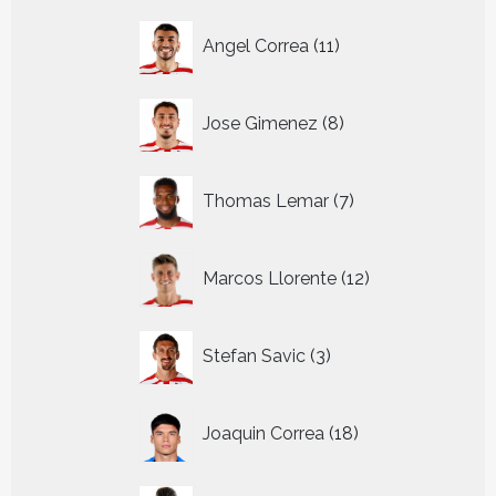
11
Angel Correa
11
producten
8
Jose Gimenez
8
producten
7
Thomas Lemar
7
producten
12
Marcos Llorente
12
producten
3
Stefan Savic
3
producten
18
Joaquin Correa
18
producten