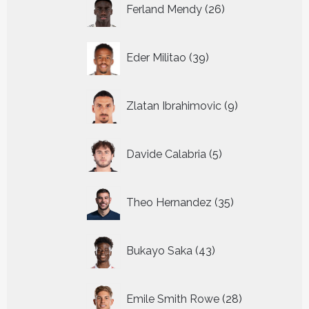
26
Ferland Mendy
26
producten
39
Eder Militao
39
producten
9
Zlatan Ibrahimovic
9
producten
5
Davide Calabria
5
producten
35
Theo Hernandez
35
producten
43
Bukayo Saka
43
producten
28
Emile Smith Rowe
28
producten