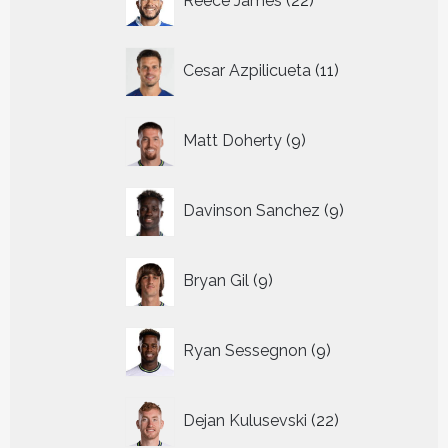
Reece James
22
producten
11
Cesar Azpilicueta
11
producten
9
Matt Doherty
9
producten
9
Davinson Sanchez
9
producten
9
Bryan Gil
9
producten
9
Ryan Sessegnon
9
producten
22
Dejan Kulusevski
22
producten