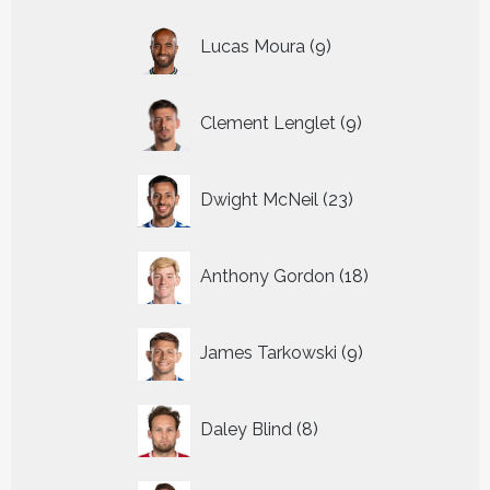
9
Lucas Moura
9
producten
9
Clement Lenglet
9
producten
23
Dwight McNeil
23
producten
18
Anthony Gordon
18
producten
9
James Tarkowski
9
producten
8
Daley Blind
8
producten