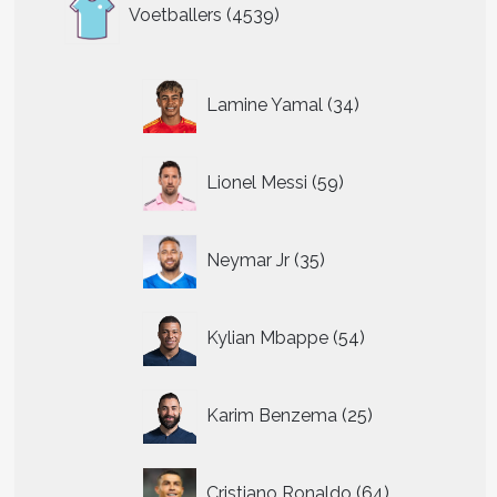
4539
Voetballers
4539
producten
34
Lamine Yamal
34
producten
59
Lionel Messi
59
producten
35
Neymar Jr
35
producten
54
Kylian Mbappe
54
producten
25
Karim Benzema
25
producten
64
Cristiano Ronaldo
64