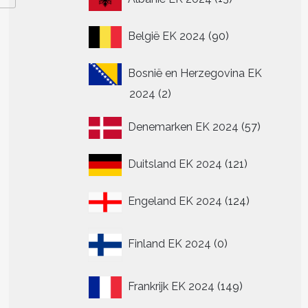
producten
90
België EK 2024
90
producten
Bosnië en Herzegovina EK
2
2024
2
producten
57
Denemarken EK 2024
57
producte
121
Duitsland EK 2024
121
producten
124
Engeland EK 2024
124
producten
0
Finland EK 2024
0
producten
149
Frankrijk EK 2024
149
producten