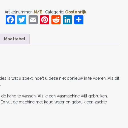
SABITZER
#9
Artikelnummer:
N/B
Categorie:
Oostenrijk
UIT
F
T
E
Pi
R
Li
D
TENUE
WK
a
w
m
nt
e
n
el
2026
VOETBALTENUE
c
itt
ai
er
d
k
e
HEREN
Maattabel
AANTAL
e
er
l
e
di
e
n
b
st
t
dI
o
n
o
s is wat u zoekt, hoeft u deze niet opnieuw in te voeren. Als dit
k
.
 de hand te wassen. Als je een wasmachine wilt gebruiken,
n. En vul de machine met koud water en gebruik een zachte