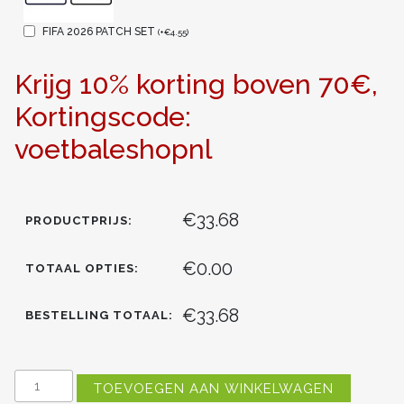
FIFA 2026 PATCH SET
(
+
€
4.55
)
Krijg 10% korting boven 70€,
Kortingscode:
voetbaleshopnl
€33.68
PRODUCTPRIJS:
€0.00
TOTAAL OPTIES:
€33.68
BESTELLING TOTAAL:
OOSTENRIJK
TOEVOEGEN AAN WINKELWAGEN
MARCEL