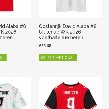
vid Alaba #8
Oostenrijk David Alaba #8
WK 2026
Uit tenue WK 2026
 heren
voetbaltenue heren
€
33.68
Dit
Dit
S
SELECT OPTIONS
product
product
heeft
heeft
meerdere
meerdere
variaties.
variaties.
Deze
Deze
optie
optie
kan
kan
gekozen
gekozen
worden
worden
op
op
de
de