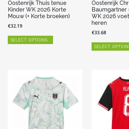
Oostenrijk Thuis tenue
Oostenrijk Chr
Kinder WK 2026 Korte
Baumgartner 
Mouw (+ Korte broeken)
WK 2026 voet
heren
€
32.19
€
33.68
Dit
SELECT OPTIONS
product
heeft
SELECT OPTION
meerdere
variaties.
Deze
optie
kan
gekozen
worden
op
de
productpagina