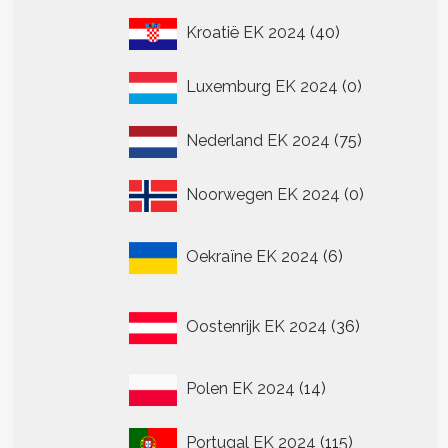
40
Kroatië EK 2024
40
producten
0
Luxemburg EK 2024
0
producten
75
Nederland EK 2024
75
producten
0
Noorwegen EK 2024
0
producten
6
Oekraïne EK 2024
6
producten
36
Oostenrijk EK 2024
36
producten
14
Polen EK 2024
14
producten
115
Portugal EK 2024
115