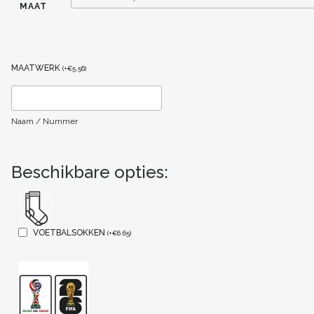
MAAT
MAATWERK
(
+
€
5.56
)
Naam / Nummer
Beschikbare opties:
VOETBALSOKKEN
(
+
€
6.65
)