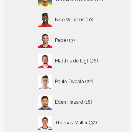
producten
10
Nico Williams
10
producten
13
Pepe
13
producten
26
Matthijs de Ligt
26
producten
22
Paulo Dybala
22
producten
18
Eden Hazard
18
producten
32
Thomas Muller
32
producten