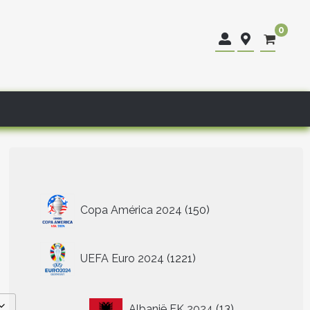
0
150
Copa América 2024
150
producten
1221
UEFA Euro 2024
1221
producten
13
Albanië EK 2024
13