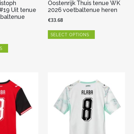
istoph
Oostenrijk Thuis tenue WK
#19 Uit tenue
2026 voetbaltenue heren
baltenue
€
33.68
Dit
SELECT OPTIONS
product
heeft
Dit
meerdere
S
product
variaties.
heeft
Deze
meerdere
optie
variaties.
kan
Deze
gekozen
optie
worden
kan
op
gekozen
de
worden
productpagina
op
de
productpagina