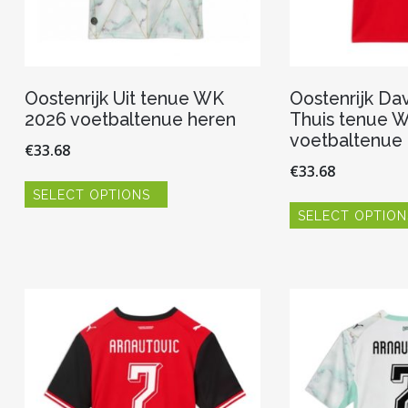
Oostenrijk Uit tenue WK
Oostenrijk Da
2026 voetbaltenue heren
Thuis tenue 
voetbaltenue
€
33.68
€
33.68
Dit
SELECT OPTIONS
product
heeft
SELECT OPTION
meerdere
variaties.
Deze
optie
kan
gekozen
worden
op
de
productpagina