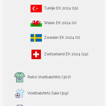
15
Turkije EK 2024
15
producten
0
Wales EK 2024
0
producten
0
Zweden EK 2024
0
producten
24
Zwitserland EK 2024
24
producten
307
Retro Voetbalshirts
307
producten
319
Voetbalshirts Sale
319
producten