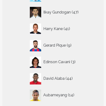
47
Ilkay Gundogan
47
producten
41
Harry Kane
41
producten
9
Gerard Pique
9
producten
3
Edinson Cavani
3
producten
44
David Alaba
44
producten
14
Aubameyang
14
producten