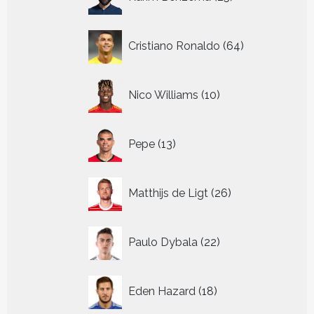
producten
64
Cristiano Ronaldo
64
producten
10
Nico Williams
10
producten
13
Pepe
13
producten
26
Matthijs de Ligt
26
producten
22
Paulo Dybala
22
producten
18
Eden Hazard
18
producten