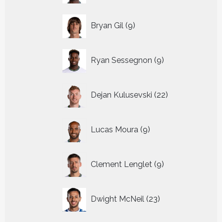
9
Bryan Gil
9
producten
9
Ryan Sessegnon
9
producten
22
Dejan Kulusevski
22
producten
9
Lucas Moura
9
producten
9
Clement Lenglet
9
producten
23
Dwight McNeil
23
producten