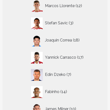
12
Marcos Llorente
12
producten
3
Stefan Savic
3
producten
18
Joaquin Correa
18
producten
17
Yannick Carrasco
17
producten
7
Edin Dzeko
7
producten
14
Fabinho
14
producten
10
James Milner
10