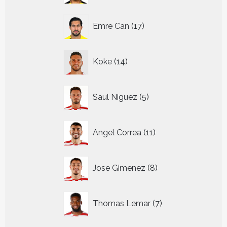
17
Emre Can
17
producten
14
Koke
14
producten
5
Saul Niguez
5
producten
11
Angel Correa
11
producten
8
Jose Gimenez
8
producten
7
Thomas Lemar
7
producten