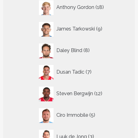
18
Anthony Gordon
18
producten
9
James Tarkowski
9
producten
8
Daley Blind
8
producten
7
Dusan Tadic
7
producten
12
Steven Bergwijn
12
producten
5
Ciro Immobile
5
producten
3
Luuk de Jong
3