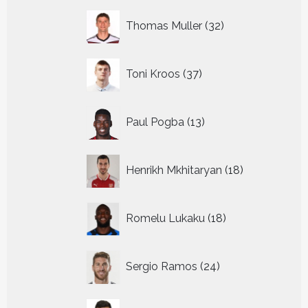
32
Thomas Muller
32
producten
37
Toni Kroos
37
producten
13
Paul Pogba
13
producten
18
Henrikh Mkhitaryan
18
producten
18
Romelu Lukaku
18
producten
24
Sergio Ramos
24
producten
8