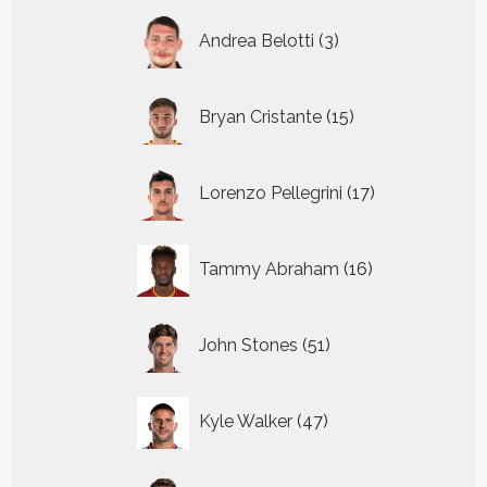
3
Andrea Belotti
3
producten
15
Bryan Cristante
15
producten
17
Lorenzo Pellegrini
17
producten
16
Tammy Abraham
16
producten
51
John Stones
51
producten
47
Kyle Walker
47
producten
19