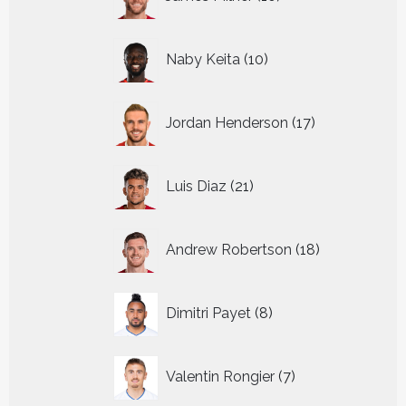
producten
10
Naby Keita
10
producten
17
Jordan Henderson
17
producten
21
Luis Diaz
21
producten
18
Andrew Robertson
18
producten
8
Dimitri Payet
8
producten
7
Valentin Rongier
7
producten