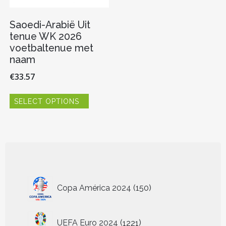
Saoedi-Arabië Uit
tenue WK 2026
voetbaltenue met
naam
€
33.57
Dit
SELECT OPTIONS
product
heeft
meerdere
variaties.
Deze
optie
kan
gekozen
150
worden
Copa América 2024
150
producten
op
de
1221
productpagina
UEFA Euro 2024
1221