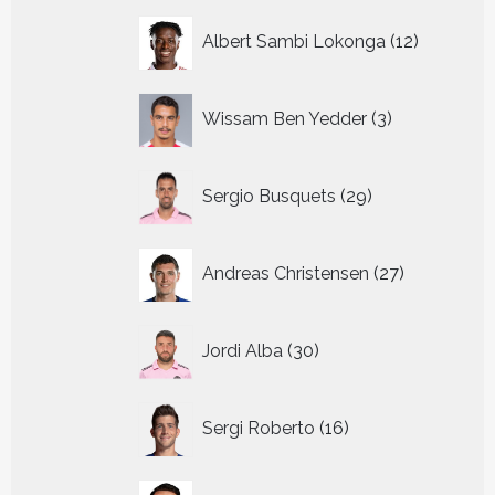
12
Albert Sambi Lokonga
12
producte
3
Wissam Ben Yedder
3
producten
29
Sergio Busquets
29
producten
27
Andreas Christensen
27
producten
30
Jordi Alba
30
producten
16
Sergi Roberto
16
producten
23