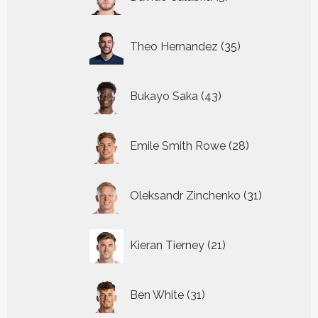
producten
35
Theo Hernandez
35
producten
43
Bukayo Saka
43
producten
28
Emile Smith Rowe
28
producten
31
Oleksandr Zinchenko
31
producten
21
Kieran Tierney
21
producten
31
Ben White
31
producten