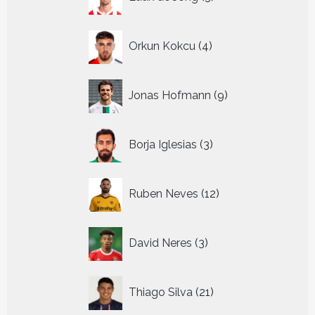
producten
4
Orkun Kokcu
4
producten
9
Jonas Hofmann
9
producten
3
Borja Iglesias
3
producten
12
Ruben Neves
12
producten
3
David Neres
3
producten
21
Thiago Silva
21
producten