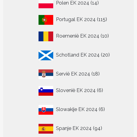
14
Polen EK 2024
14
producten
115
Portugal EK 2024
115
producten
10
Roemenië EK 2024
10
producten
20
Schotland EK 2024
20
producten
18
Servië EK 2024
18
producten
6
Slovenië EK 2024
6
producten
6
Slowakije EK 2024
6
producten
94
Spanje EK 2024
94
producten