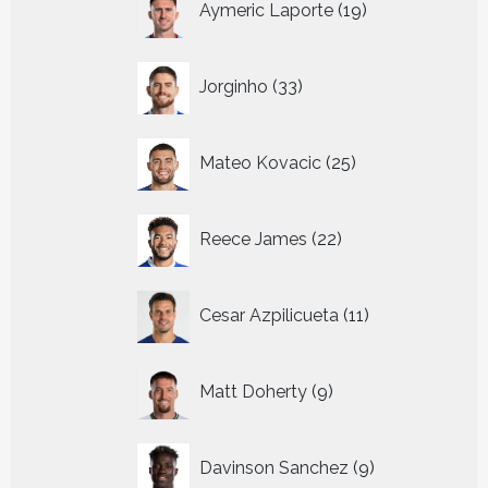
Aymeric Laporte
19
producten
33
Jorginho
33
producten
25
Mateo Kovacic
25
producten
22
Reece James
22
producten
11
Cesar Azpilicueta
11
producten
9
Matt Doherty
9
producten
9
Davinson Sanchez
9
producten