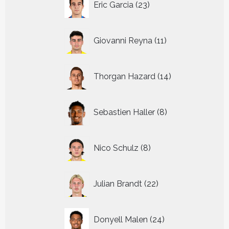
Eric Garcia
23
producten
11
Giovanni Reyna
11
producten
14
Thorgan Hazard
14
producten
8
Sebastien Haller
8
producten
8
Nico Schulz
8
producten
22
Julian Brandt
22
producten
24
Donyell Malen
24
producten