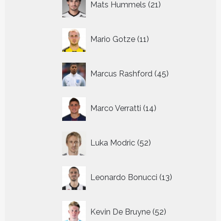
Mats Hummels
21
producten
11
Mario Gotze
11
producten
45
Marcus Rashford
45
producten
14
Marco Verratti
14
producten
52
Luka Modric
52
producten
13
Leonardo Bonucci
13
producten
52
Kevin De Bruyne
52
producten