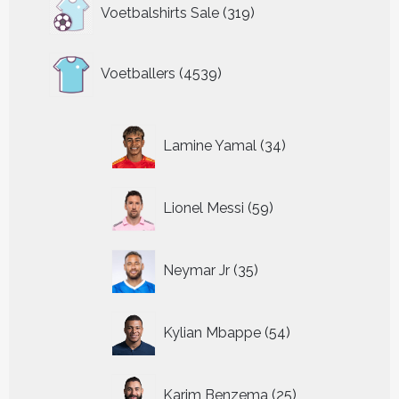
319
Voetbalshirts Sale
319
producten
4539
Voetballers
4539
producten
34
Lamine Yamal
34
producten
59
Lionel Messi
59
producten
35
Neymar Jr
35
producten
54
Kylian Mbappe
54
producten
25
Karim Benzema
25