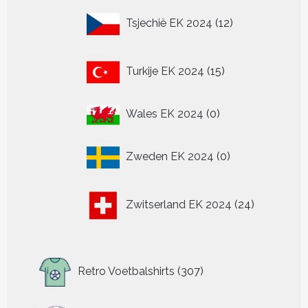
12
Tsjechië EK 2024
12
producten
15
Turkije EK 2024
15
producten
0
Wales EK 2024
0
producten
0
Zweden EK 2024
0
producten
24
Zwitserland EK 2024
24
producten
307
Retro Voetbalshirts
307
producten