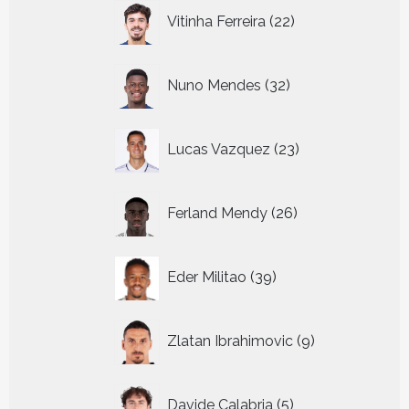
22
Vitinha Ferreira
22
producten
32
Nuno Mendes
32
producten
23
Lucas Vazquez
23
producten
26
Ferland Mendy
26
producten
39
Eder Militao
39
producten
9
Zlatan Ibrahimovic
9
producten
5
Davide Calabria
5