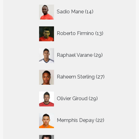
14
Sadio Mane
14
producten
13
Roberto Firmino
13
producten
29
Raphael Varane
29
producten
27
Raheem Sterling
27
producten
29
Olivier Giroud
29
producten
22
Memphis Depay
22
producten
21