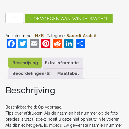
SAOEDI-
TOEVOEGEN AAN WINKELWAGEN
ARABIË
THUIS
TENUE
Artikelnummer:
N/B
Categorie:
Saoedi-Arabië
WK
F
T
E
Pi
R
Li
D
2026
VOETBALTENUE
a
w
m
nt
e
n
el
MET
NAAM
c
itt
ai
er
d
k
e
AANTAL
Beschrijving
Extra informatie
e
er
l
e
di
e
n
Beoordelingen (0)
Maattabel
b
st
t
dI
o
n
Beschrijving
o
k
Beschikbaarheid: Op voorraad
Tips over afdrukken: Als de naam en het nummer op de foto
precies is wat u zoekt, hoeft u deze niet opnieuw in te voeren.
Als dit niet het geval is, moet u uw gewenste naam en nummer