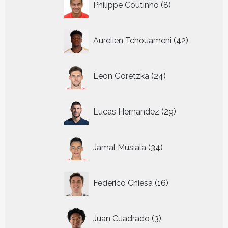
Philippe Coutinho
8
producten
42
Aurelien Tchouameni
42
producten
24
Leon Goretzka
24
producten
29
Lucas Hernandez
29
producten
34
Jamal Musiala
34
producten
16
Federico Chiesa
16
producten
3
Juan Cuadrado
3
producten