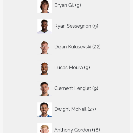
9
Bryan Gil
9
producten
9
Ryan Sessegnon
9
producten
22
Dejan Kulusevski
22
producten
9
Lucas Moura
9
producten
9
Clement Lenglet
9
producten
23
Dwight McNeil
23
producten
18
Anthony Gordon
18