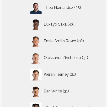
35
Theo Hernandez
35
producten
43
Bukayo Saka
43
producten
28
Emile Smith Rowe
28
producten
31
Oleksandr Zinchenko
31
producten
21
Kieran Tierney
21
producten
31
Ben White
31
producten
12