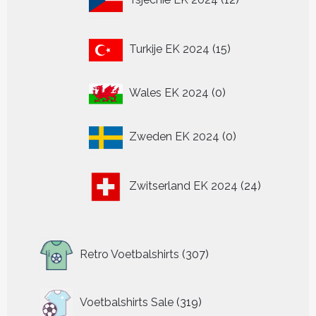
producten
15
Turkije EK 2024
15
producten
0
Wales EK 2024
0
producten
0
Zweden EK 2024
0
producten
24
Zwitserland EK 2024
24
producten
307
Retro Voetbalshirts
307
producten
319
Voetbalshirts Sale
319
producten