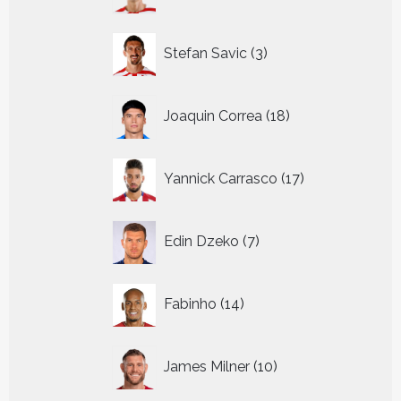
producten
3
Stefan Savic
3
producten
18
Joaquin Correa
18
producten
17
Yannick Carrasco
17
producten
7
Edin Dzeko
7
producten
14
Fabinho
14
producten
10
James Milner
10
producten