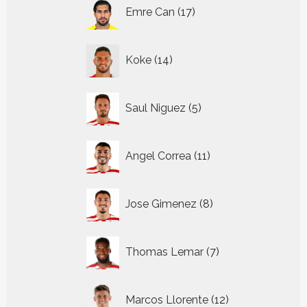
17
Emre Can
17
producten
14
Koke
14
producten
5
Saul Niguez
5
producten
11
Angel Correa
11
producten
8
Jose Gimenez
8
producten
7
Thomas Lemar
7
producten
12
Marcos Llorente
12