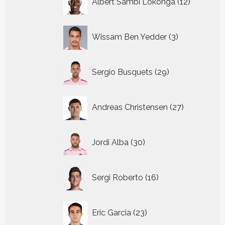
Albert Sambi Lokonga
12
producte
3
Wissam Ben Yedder
3
producten
29
Sergio Busquets
29
producten
27
Andreas Christensen
27
producten
30
Jordi Alba
30
producten
16
Sergi Roberto
16
producten
23
Eric Garcia
23
producten