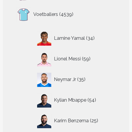
4539
Voetballers
4539
producten
34
Lamine Yamal
34
producten
59
Lionel Messi
59
producten
35
Neymar Jr
35
producten
54
Kylian Mbappe
54
producten
25
Karim Benzema
25
producten