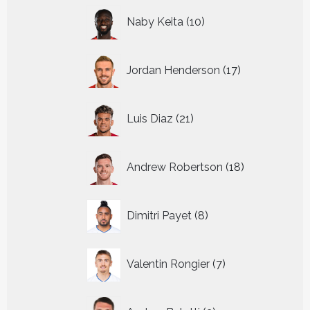
10
Naby Keita
10
producten
17
Jordan Henderson
17
producten
21
Luis Diaz
21
producten
18
Andrew Robertson
18
producten
8
Dimitri Payet
8
producten
7
Valentin Rongier
7
producten
3