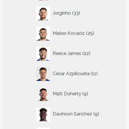
33
Jorginho
33
producten
25
Mateo Kovacic
25
producten
22
Reece James
22
producten
11
Cesar Azpilicueta
11
producten
9
Matt Doherty
9
producten
9
Davinson Sanchez
9
producten