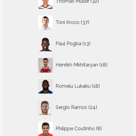
Thomas Muller
32
producten
37
Toni Kroos
37
producten
13
Paul Pogba
13
producten
18
Henrikh Mkhitaryan
18
producten
18
Romelu Lukaku
18
producten
24
Sergio Ramos
24
producten
8
Philippe Coutinho
8
producten