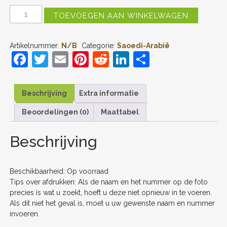
SAOEDI-
TOEVOEGEN AAN WINKELWAGEN
ARABIË
UIT
TENUE
Artikelnummer:
N/B
Categorie:
Saoedi-Arabië
WK
F
T
E
Pi
R
Li
D
2026
VOETBALTENUE
a
w
m
nt
e
n
el
MET
NAAM
c
itt
ai
er
d
k
e
AANTAL
Beschrijving
Extra informatie
e
er
l
e
di
e
n
Beoordelingen (0)
Maattabel
b
st
t
dI
o
n
Beschrijving
o
k
Beschikbaarheid: Op voorraad
Tips over afdrukken: Als de naam en het nummer op de foto
precies is wat u zoekt, hoeft u deze niet opnieuw in te voeren.
Als dit niet het geval is, moet u uw gewenste naam en nummer
invoeren.