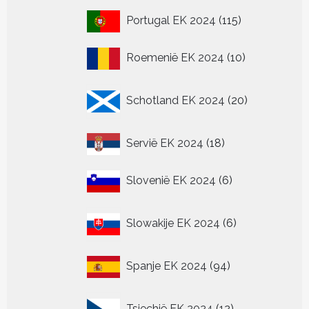
115
Portugal EK 2024
115
producten
10
Roemenië EK 2024
10
producten
20
Schotland EK 2024
20
producten
18
Servië EK 2024
18
producten
6
Slovenië EK 2024
6
producten
6
Slowakije EK 2024
6
producten
94
Spanje EK 2024
94
producten
12
Tsjechië EK 2024
12