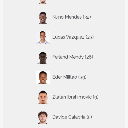
producten
32
Nuno Mendes
32
producten
23
Lucas Vazquez
23
producten
26
Ferland Mendy
26
producten
39
Eder Militao
39
producten
9
Zlatan Ibrahimovic
9
producten
5
Davide Calabria
5
producten