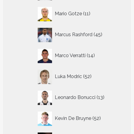
11
Mario Gotze
11
producten
45
Marcus Rashford
45
producten
14
Marco Verratti
14
producten
52
Luka Modric
52
producten
13
Leonardo Bonucci
13
producten
52
Kevin De Bruyne
52
producten