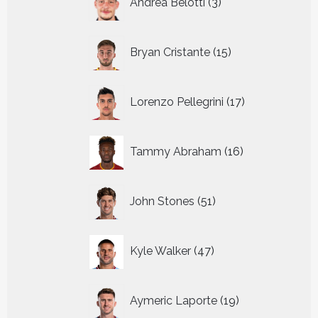
Andrea Belotti
3
producten
15
Bryan Cristante
15
producten
17
Lorenzo Pellegrini
17
producten
16
Tammy Abraham
16
producten
51
John Stones
51
producten
47
Kyle Walker
47
producten
19
Aymeric Laporte
19
producten