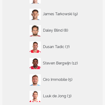
producten
9
James Tarkowski
9
producten
8
Daley Blind
8
producten
7
Dusan Tadic
7
producten
12
Steven Bergwijn
12
producten
5
Ciro Immobile
5
producten
3
Luuk de Jong
3
producten