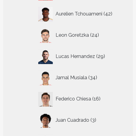
42
Aurelien Tchouameni
42
producten
24
Leon Goretzka
24
producten
29
Lucas Hernandez
29
producten
34
Jamal Musiala
34
producten
16
Federico Chiesa
16
producten
3
Juan Cuadrado
3
producten