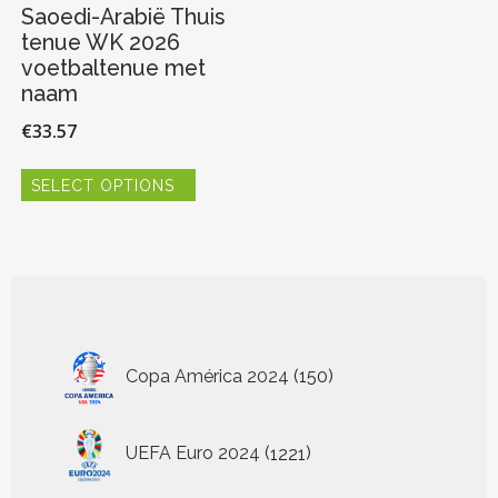
Saoedi-Arabië Thuis
tenue WK 2026
voetbaltenue met
naam
€
33.57
Dit
SELECT OPTIONS
product
heeft
meerdere
variaties.
Deze
optie
kan
gekozen
150
worden
Copa América 2024
150
producten
op
de
1221
productpagina
UEFA Euro 2024
1221
producten