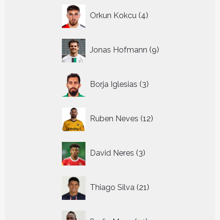
4
Orkun Kokcu
4
producten
9
Jonas Hofmann
9
producten
3
Borja Iglesias
3
producten
12
Ruben Neves
12
producten
3
David Neres
3
producten
21
Thiago Silva
21
producten
14