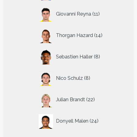
11
Giovanni Reyna
11
producten
14
Thorgan Hazard
14
producten
8
Sebastien Haller
8
producten
8
Nico Schulz
8
producten
22
Julian Brandt
22
producten
24
Donyell Malen
24
producten