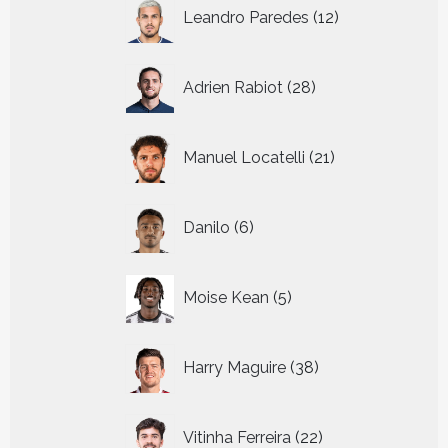
12
Leandro Paredes
12
producten
28
Adrien Rabiot
28
producten
21
Manuel Locatelli
21
producten
6
Danilo
6
producten
5
Moise Kean
5
producten
38
Harry Maguire
38
producten
22
Vitinha Ferreira
22