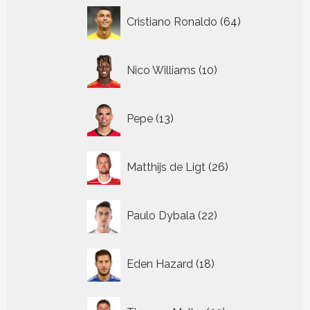
64
Cristiano Ronaldo
64
producten
10
Nico Williams
10
producten
13
Pepe
13
producten
26
Matthijs de Ligt
26
producten
22
Paulo Dybala
22
producten
18
Eden Hazard
18
producten
32