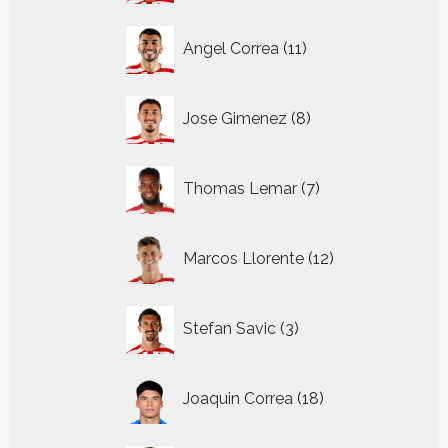
11
Angel Correa
11
producten
8
Jose Gimenez
8
producten
7
Thomas Lemar
7
producten
12
Marcos Llorente
12
producten
3
Stefan Savic
3
producten
18
Joaquin Correa
18
producten