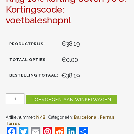
Kortingscode:
voetbaleshopnl
€38.19
PRODUCTPRIJS:
€0.00
TOTAAL OPTIES:
€38.19
BESTELLING TOTAAL:
DAMES
TOEVOEGEN AAN WINKELWAGEN
BARCELONA
FERRAN
TORRES
Artikelnummer:
N/B
Categorieën:
Barcelona
,
Ferran
#11
DERDE
Torres
TENUE
F
T
E
Pi
R
Li
D
2022-