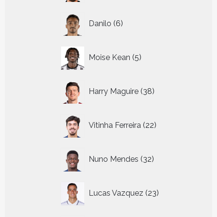
6
Danilo
6
producten
5
Moise Kean
5
producten
38
Harry Maguire
38
producten
22
Vitinha Ferreira
22
producten
32
Nuno Mendes
32
producten
23
Lucas Vazquez
23
producten