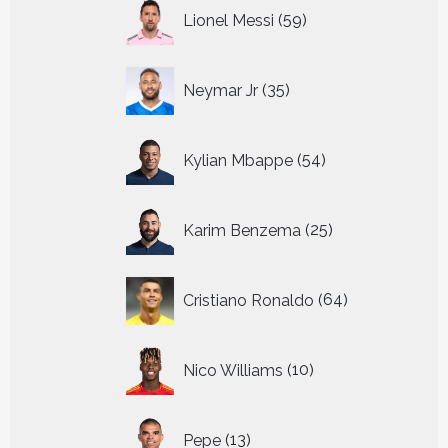
59
Lionel Messi
59
producten
35
Neymar Jr
35
producten
54
Kylian Mbappe
54
producten
25
Karim Benzema
25
producten
64
Cristiano Ronaldo
64
producten
10
Nico Williams
10
producten
13
Pepe
13