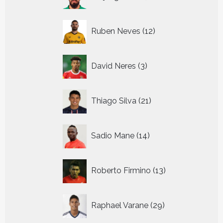
producten
12
Ruben Neves
12
producten
3
David Neres
3
producten
21
Thiago Silva
21
producten
14
Sadio Mane
14
producten
13
Roberto Firmino
13
producten
29
Raphael Varane
29
producten