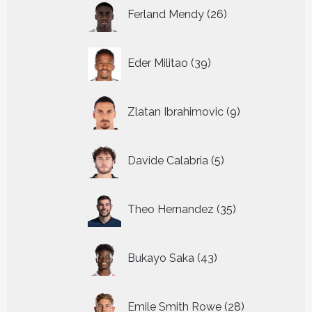
26
Ferland Mendy
26
producten
39
Eder Militao
39
producten
9
Zlatan Ibrahimovic
9
producten
5
Davide Calabria
5
producten
35
Theo Hernandez
35
producten
43
Bukayo Saka
43
producten
28
Emile Smith Rowe
28