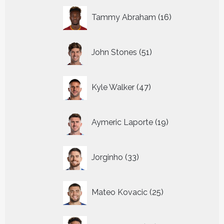
16
Tammy Abraham
16
producten
51
John Stones
51
producten
47
Kyle Walker
47
producten
19
Aymeric Laporte
19
producten
33
Jorginho
33
producten
25
Mateo Kovacic
25
producten
22