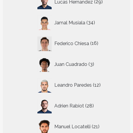
Lucas Hernandez
29
producten
34
Jamal Musiala
34
producten
16
Federico Chiesa
16
producten
3
Juan Cuadrado
3
producten
12
Leandro Paredes
12
producten
28
Adrien Rabiot
28
producten
21
Manuel Locatelli
21
producten