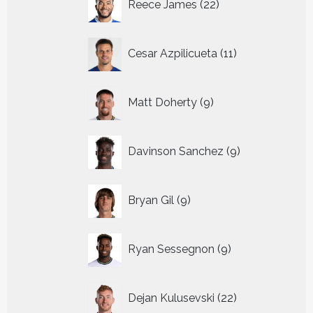
Reece James
22
producten
11
Cesar Azpilicueta
11
producten
9
Matt Doherty
9
producten
9
Davinson Sanchez
9
producten
9
Bryan Gil
9
producten
9
Ryan Sessegnon
9
producten
22
Dejan Kulusevski
22
producten