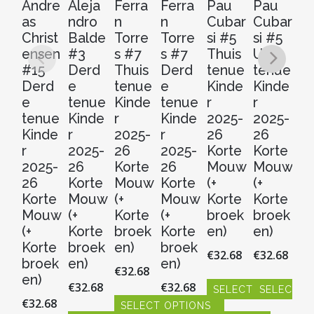
Andre
Aleja
Ferra
Ferra
Pau
Pau
P
as
ndro
n
n
Cubar
Cubar
C
Christ
Balde
Torre
Torre
si #5
si #5
si
ensen
#3
s #7
s #7
Thuis
Uit
D
#15
Derd
Thuis
Derd
tenue
tenue
e
Derd
e
tenue
e
Kinde
Kinde
t
e
tenue
Kinde
tenue
r
r
Ki
tenue
Kinde
r
Kinde
2025-
2025-
r
Kinde
r
2025-
r
26
26
20
r
2025-
26
2025-
Korte
Korte
2
2025-
26
Korte
26
Mouw
Mouw
Ko
26
Korte
Mouw
Korte
(+
(+
M
Korte
Mouw
(+
Mouw
Korte
Korte
(+
Mouw
(+
Korte
(+
broek
broek
Ko
(+
Korte
broek
Korte
en)
en)
b
Korte
broek
en)
broek
en
€
32.68
€
32.68
broek
en)
en)
€
32.68
€
3
en)
€
32.68
€
32.68
SELECT OPTIONS
SELECT O
€
32.68
SELECT OPTIONS
S
Dit
Dit