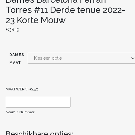
Torres #11 Derde tenue 2022-
23 Korte Mouw
€
38.19
DAMES
MAAT
MAATWERK
(
+
€
5.56
)
Naam / Nummer
Beschikbare opties: