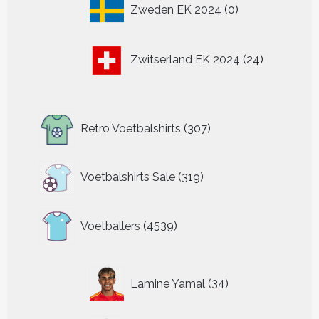
0
Zweden EK 2024
0
producten
24
Zwitserland EK 2024
24
producten
307
Retro Voetbalshirts
307
producten
319
Voetbalshirts Sale
319
producten
4539
Voetballers
4539
producten
34
Lamine Yamal
34
producten