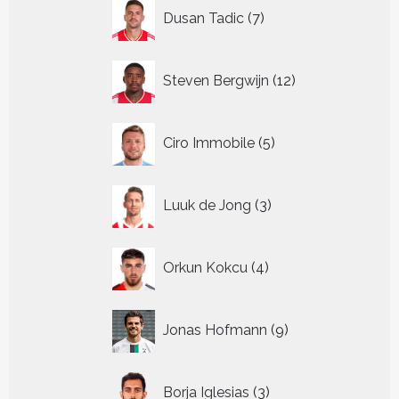
7
Dusan Tadic
7
producten
12
Steven Bergwijn
12
producten
5
Ciro Immobile
5
producten
3
Luuk de Jong
3
producten
4
Orkun Kokcu
4
producten
9
Jonas Hofmann
9
producten
3
Borja Iglesias
3