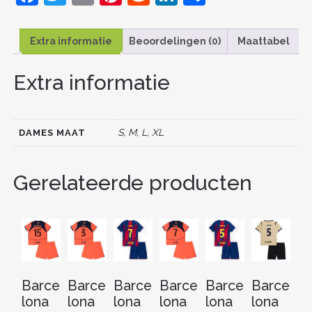
a
w
m
nt
e
n
el
23
KORTE
c
itt
ai
er
d
k
e
MOUW
Extra informatie
Beoordelingen (0)
Maattabel
AANTAL
e
er
l
e
di
e
n
Extra informatie
b
st
t
dI
o
n
o
S, M, L, XL
DAMES MAAT
k
Gerelateerde producten
Barce
Barce
Barce
Barce
Barce
Barce
B
lona
lona
lona
lona
lona
lona
lo