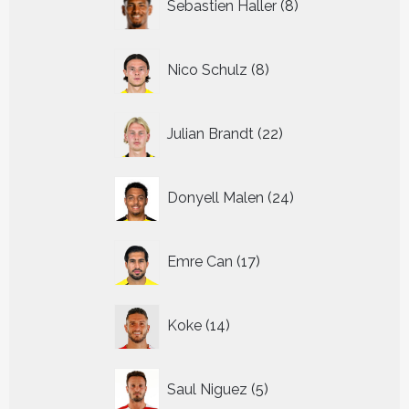
Sebastien Haller
8
producten
8
Nico Schulz
8
producten
22
Julian Brandt
22
producten
24
Donyell Malen
24
producten
17
Emre Can
17
producten
14
Koke
14
producten
5
Saul Niguez
5
producten