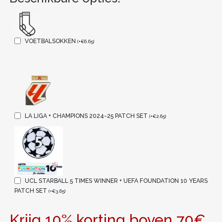
VOETBALSOKKEN
(
+
€
6.65
)
LA LIGA + CHAMPIONS 2024-25 PATCH SET
(
+
€
2.65
)
UCL STARBALL 5 TIMES WINNER + UEFA FOUNDATION 10 YEARS
PATCH SET
(
+
€
3.65
)
Krijg 10% korting boven 70€,