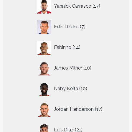
17
Yannick Carrasco
17
producten
7
Edin Dzeko
7
producten
14
Fabinho
14
producten
10
James Milner
10
producten
10
Naby Keita
10
producten
17
Jordan Henderson
17
producten
21
Luis Diaz
21