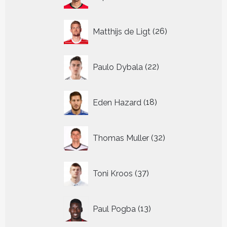
producten
26
Matthijs de Ligt
26
producten
22
Paulo Dybala
22
producten
18
Eden Hazard
18
producten
32
Thomas Muller
32
producten
37
Toni Kroos
37
producten
13
Paul Pogba
13
producten