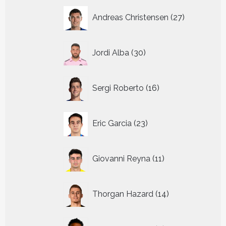
27
Andreas Christensen
27
producten
30
Jordi Alba
30
producten
16
Sergi Roberto
16
producten
23
Eric Garcia
23
producten
11
Giovanni Reyna
11
producten
14
Thorgan Hazard
14
producten
8