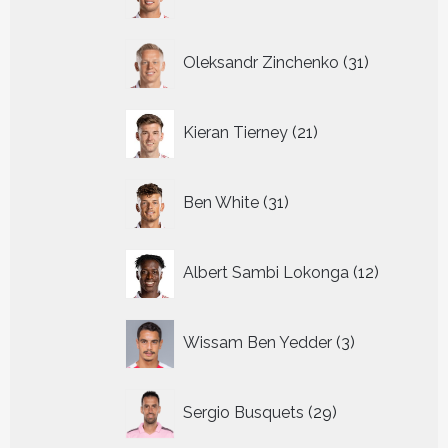
producten
31
Oleksandr Zinchenko
31
producten
21
Kieran Tierney
21
producten
31
Ben White
31
producten
12
Albert Sambi Lokonga
12
producte
3
Wissam Ben Yedder
3
producten
29
Sergio Busquets
29
producten