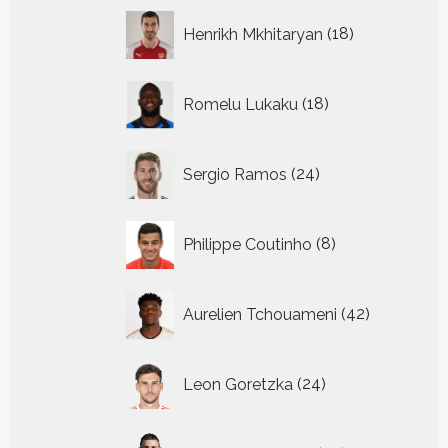
18
Henrikh Mkhitaryan
18
producten
18
Romelu Lukaku
18
producten
24
Sergio Ramos
24
producten
8
Philippe Coutinho
8
producten
42
Aurelien Tchouameni
42
producten
24
Leon Goretzka
24
producten
29