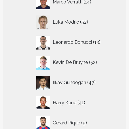
Marco Verratti
14
producten
52
Luka Modric
52
producten
13
Leonardo Bonucci
13
producten
52
Kevin De Bruyne
52
producten
47
Ilkay Gundogan
47
producten
41
Harry Kane
41
producten
9
Gerard Pique
9
producten