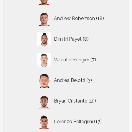
producten
18
Andrew Robertson
18
producten
8
Dimitri Payet
8
producten
7
Valentin Rongier
7
producten
3
Andrea Belotti
3
producten
15
Bryan Cristante
15
producten
17
Lorenzo Pellegrini
17
producten