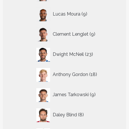
9
Lucas Moura
9
producten
9
Clement Lenglet
9
producten
23
Dwight McNeil
23
producten
18
Anthony Gordon
18
producten
9
James Tarkowski
9
producten
8
Daley Blind
8
producten