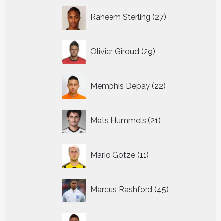
27
Raheem Sterling
27
producten
29
Olivier Giroud
29
producten
22
Memphis Depay
22
producten
21
Mats Hummels
21
producten
11
Mario Gotze
11
producten
45
Marcus Rashford
45
producten
14